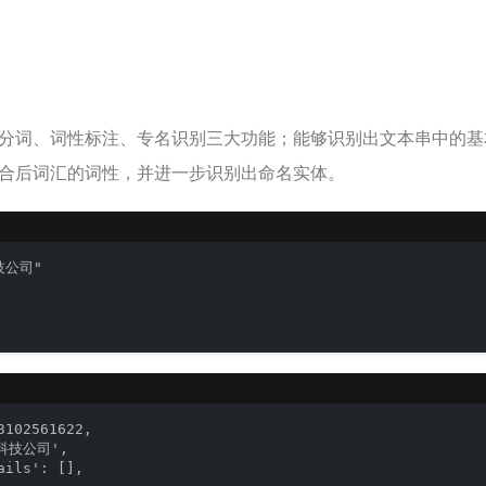
分词、词性标注、专名识别三大功能；能够识别出文本串中的基
合后词汇的词性，并进一步识别出命名实体。
公司"

102561622,

科技公司',

ils': [],
