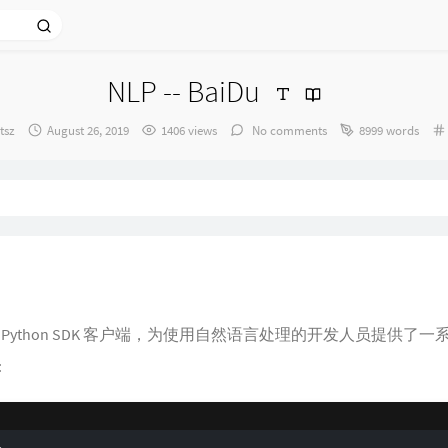
NLP -- BaiDu
or：
发
tsz
August 26, 2019
1406 views
No comments
8999 words
布
时
间：
理的 Python SDK 客户端，为使用自然语言处理的开发人员提供
: