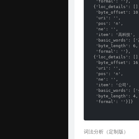
   'formal': ''},

  {'loc_details': [],
   'byte_offset': 10,
   'uri': '',

   'pos': 'n',

   'ne': '',

   'item': '高科技',

   'basic_words': [
   'byte_length': 6,

   'formal': ''},

  {'loc_details': [],
   'byte_offset': 16,
   'uri': '',

   'pos': 'n',

   'ne': '',

   'item': '公司',

   'basic_words': ['
   'byte_length': 4,

   'formal': ''}]}

词法分析（定制版）