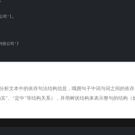


公司'],

科技公司'}

分析文本中的依存句法结构信息，哦拥句子中词与词之间的依存
动宾”、“定中”等结构关系），并用树状结构来表示整句的结构（如