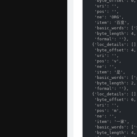
   'byte_offset': 0,

   'uri': '',

   'pos': '',

   'ne': 'ORG',

   'item': '百度',

   'basic_words': ['
   'byte_length': 4,

   'formal': ''},

  {'loc_details': [],
   'byte_offset': 4,

   'uri': '',

   'pos': 'v',

   'ne': '',

   'item': '是',

   'basic_words': ['
   'byte_length': 2,

   'formal': ''},

  {'loc_details': [],
   'byte_offset': 6,

   'uri': '',

   'pos': 'm',

   'ne': '',

   'item': '一家',

   'basic_words': ['
   'byte_length': 4,
