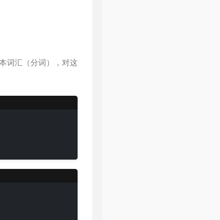
31
倩女幽魂
张国荣
32
下世纪
陈展鹏
33
酷爱
张敬轩
34
一生不变
李克勤
本词汇（分词），对这
35
一丝不挂
陈奕迅
36
七友
梁汉文
37
天命最高
古天乐
38
反话
林峯
39
人龙传说
陈浩民
40
厌弃
许廷铿
41
只想一生跟你走
张学友
42
冷雨夜
BEYOND
43
浮夸
陈奕迅
44
悔别离
陈展鹏
45
谁伴我闯荡
BEYOND