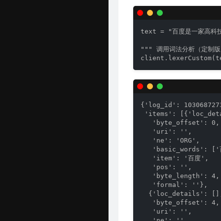
text = "百度是一家高科技
""" 调用词法分析（定制版）
client.lexerCustom(t
{'log_id': 1030687273
 'items': [{'loc_deta
   'byte_offset': 0,

   'uri': '',

   'ne': 'ORG',

   'basic_words': ['
   'item': '百度',

   'pos': '',

   'byte_length': 4,

   'formal': ''},

  {'loc_details': [],
   'byte_offset': 4,

   'uri': '',

   'ne': '',
