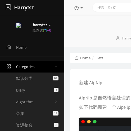
Harrytsz
harrytsz
既然
~
)
3
M
7
Auth
harry
Home
Home
Text
Categories
默认分类
61
新建 AipNlp:
Diary
4
AipNlp 是自然语言处
Algorithm
如下代码新建一个 AipNlp
杂集
11
资源整合
8