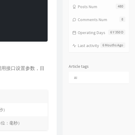
17
分分钟需要你
林子祥
Posts Num
480
18
饿狼传说
张学友
Comments Num
8
19
无赖
郑中基
Operating Days
6 Y 350 D
20
风继续吹
张国荣
21
听风的歌
郭富城
Last activity
6 Mouths Ago
22
风沙
林保怡
23
真的爱你
BEYOND
Article tags
之后调用接口设置参数，目
24
一生何求
陈百强
AI
25
相依为命
陈小春
26
幼稚完
林峯
27
只愿一生爱一人
张学友
28
你的浅笑
吕方
秒）
29
我的回忆不是我的
海鸣威
单位：毫秒）
30
乱世巨星
陈小春