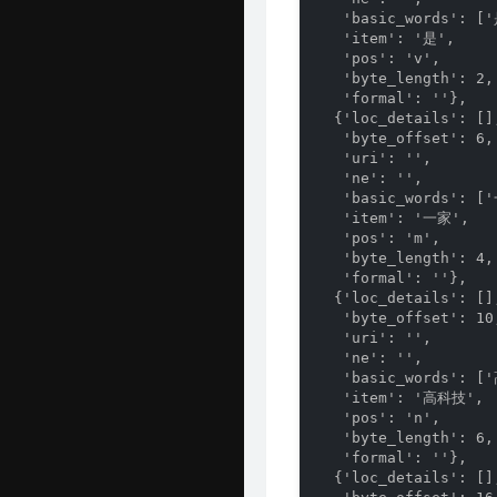
   'basic_words': ['
   'item': '是',

   'pos': 'v',

   'byte_length': 2,

   'formal': ''},

  {'loc_details': [],
   'byte_offset': 6,

   'uri': '',

   'ne': '',

   'basic_words': ['
   'item': '一家',

   'pos': 'm',

   'byte_length': 4,

   'formal': ''},

  {'loc_details': [],
   'byte_offset': 10,
   'uri': '',

   'ne': '',

   'basic_words': [
   'item': '高科技',

   'pos': 'n',

   'byte_length': 6,

   'formal': ''},

  {'loc_details': [],