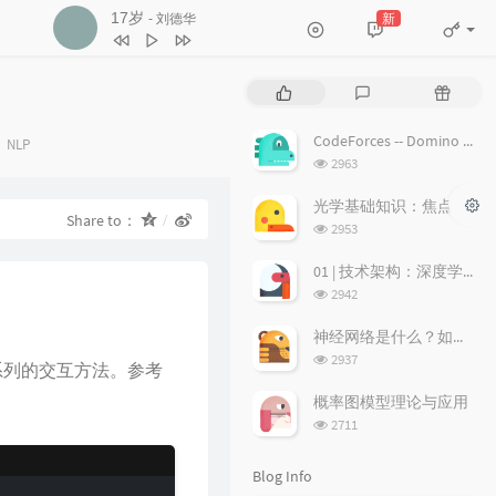
17岁
新
- 刘德华
3
不浪漫罪名
王杰
4
17岁
刘德华
P
L
R
5
沉默是金
张国荣
o
a
a
p
t
n
6
随缘
温兆伦
CodeForces -- Domino piling
Categories：
NLP
u
e
d
浏
2963
7
红日
李克勤
l
s
o
览
a
次
t
m
光学基础知识：焦点、弥散圆、景深、焦深
8
每段路
吕方
Share to：
数:
r
c
a
浏
2953
9
等你等到我心痛
张学友
a
o
r
览
次
r
m
t
01 | 技术架构：深度学习推荐系统的经典技术架构长啥样？
10
海阔天空
BEYOND
数:
t
m
i
浏
2942
11
爱的故事 (上集)
孙耀威
i
览
e
c
次
c
n
l
神经网络是什么？如何直观理解它的能力极限？它是如何无限逼近真理？
12
偏偏喜欢你
陈百强
数:
l
t
e
浏
2937
了一系列的交互方法。参考
览
e
s
s
13
月半小夜曲
李克勤
次
s
概率图模型理论与应用
14
白玫瑰
陈奕迅
数:
浏
2711
览
15
巨轮
萧正楠 / 陈展鹏
次
Blog Info
16
友情岁月
郑伊健
数: