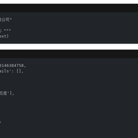
公司"

"""

ext)
146384758,

ils': [],

百度'],


