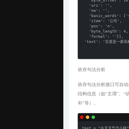
   'byte_offset': 16,
   'uri': '',

   'ne': '',

   'basic_words': ['
   'item': '公司',

   'pos': 'n',

   'byte_length': 4,

   'formal': ''}],

 'text': '百度是一家高
依存句法分析
依存句法分析接口可自动
结构信息（如“主谓”、“
补”等）。
text = "今天天气怎么样"
