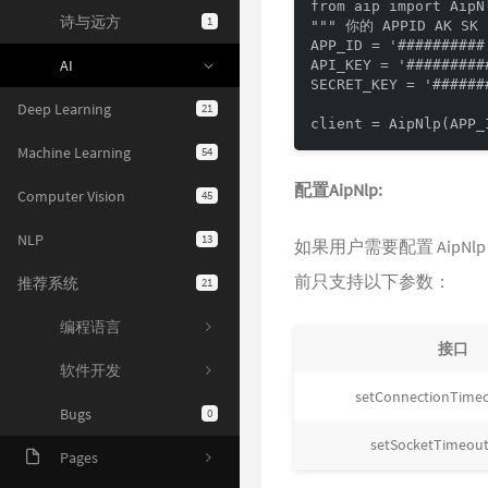
from aip import AipNl
诗与远方
1
""" 你的 APPID AK SK "
APP_ID = '##########
AI
API_KEY = '#########
SECRET_KEY = '######
Deep Learning
21
Machine Learning
54
配置AipNlp:
Computer Vision
45
NLP
13
如果用户需要配置 AipN
前只支持以下参数：
推荐系统
21
编程语言
接口
软件开发
setConnectionTimeou
Bugs
0
setSocketTimeoutI
Pages