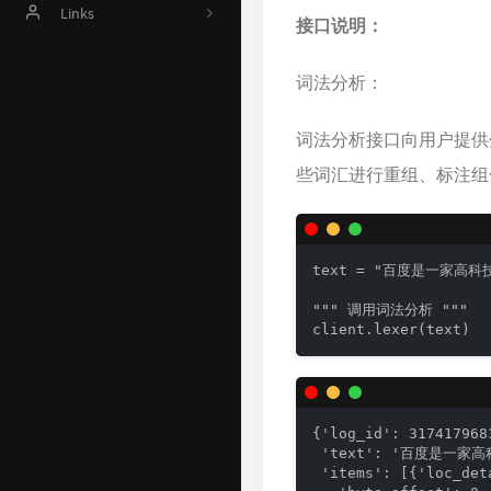
Online Judge
Links
接口说明：
AI 资源
Harrytsz
词法分析：
Github 项目
词法分析接口向用户提供
Java 资源汇总
些词汇进行重组、标注组
开发工具官网
Time Machine
text = "百度是一家高科技
南山书房
""" 调用词法分析 """

Online Coding
client.lexer(text)
封神榜
关于
{'log_id': 3174179683
 'text': '百度是一家高
 'items': [{'loc_deta