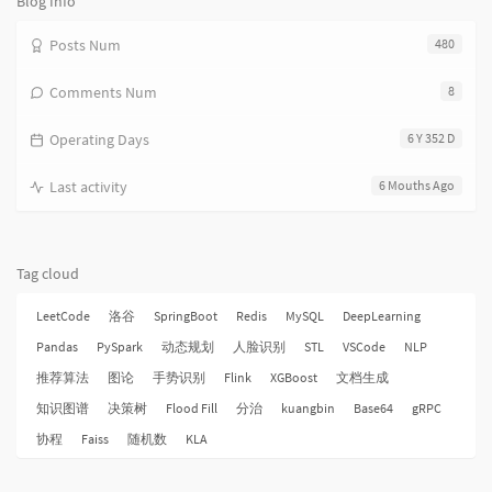
Blog Info
Posts Num
480
Comments Num
8
Operating Days
6 Y 352 D
Last activity
6 Mouths Ago
Tag cloud
LeetCode
洛谷
SpringBoot
Redis
MySQL
DeepLearning
Pandas
PySpark
动态规划
人脸识别
STL
VSCode
NLP
推荐算法
图论
手势识别
Flink
XGBoost
文档生成
知识图谱
决策树
Flood Fill
分治
kuangbin
Base64
gRPC
协程
Faiss
随机数
KLA