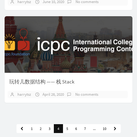
harrytsz
June 10, 2020
No comments
玩转儿数据结构 —— 栈 Stack
harrytsz
April 28, 2020
No comments
1
2
3
4
5
6
7
...
10