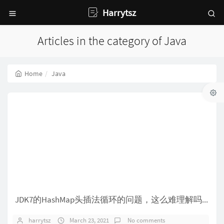
Harrytsz
Articles in the category of Java
Home
Java
JDK7的HashMap头插法循环的问题，这么难理解吗？
harrytsz
March 23, 2021
No comments