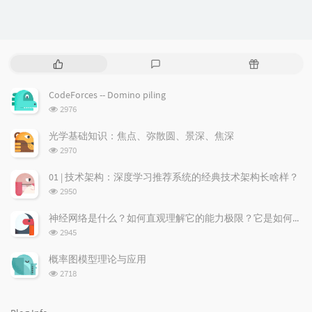
P
L
R
o
a
a
p
t
n
CodeForces -- Domino piling
u
e
d
浏
2976
l
s
o
览
a
t
m
次
光学基础知识：焦点、弥散圆、景深、焦深
数:
r
c
a
浏
2970
a
o
r
览
次
r
m
t
01 | 技术架构：深度学习推荐系统的经典技术架构长啥样？
数:
t
m
i
浏
2950
i
e
c
览
次
c
n
l
神经网络是什么？如何直观理解它的能力极限？它是如何无限逼近真理？
数:
l
t
e
浏
2945
览
e
s
s
次
s
概率图模型理论与应用
数:
浏
2718
览
次
数: