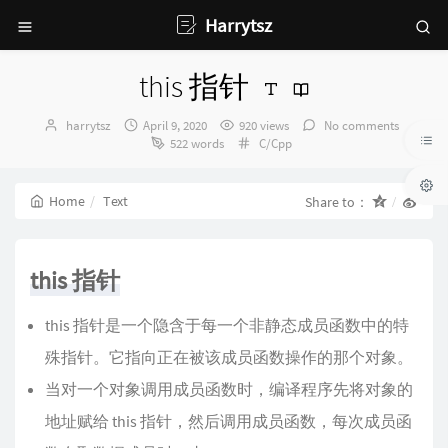
Harrytsz
this 指针
Author：
发
harrytsz
April 9, 2020
920 views
No comments
布
Categories：
522 words
C/Cpp
时
间：
Home
Text
Share to：
this 指针
this 指针是一个隐含于每一个非静态成员函数中的特
殊指针。它指向正在被该成员函数操作的那个对象。
当对一个对象调用成员函数时，编译程序先将对象的
地址赋给 this 指针，然后调用成员函数，每次成员函