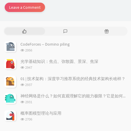
Leave a Comment
P
L
R
o
a
a
p
t
n
CodeForces -- Domino piling
u
e
d
浏
2956
l
s
o
览
a
t
m
次
光学基础知识：焦点、弥散圆、景深、焦深
数:
r
c
a
浏
2947
a
o
r
览
次
r
m
t
01 | 技术架构：深度学习推荐系统的经典技术架构长啥样？
数:
t
m
i
浏
2937
i
e
c
览
次
c
n
l
神经网络是什么？如何直观理解它的能力极限？它是如何无限逼近真理？
数:
l
t
e
浏
2931
览
e
s
s
次
s
概率图模型理论与应用
数:
浏
2706
览
次