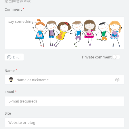
您已同意该条款
Comment
*
Private comment
Emoji
Name
*
🎲
Email
*
Site