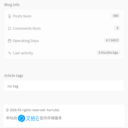
数:
Blog Info
Posts Num
480
Comments Num
8
Operating Days
6 Y 349 D
Last activity
6 Mouths Ago
Article tags
no tag
© 2026 All rights reserved. harrytsz
本站由
提供存储服务