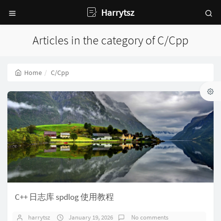
Harrytsz
Articles in the category of C/Cpp
Home
C/Cpp
C++ 日志库 spdlog 使用教程
harrytsz
January 19, 2026
No comments