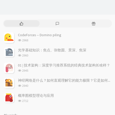
P
L
R
o
a
a
p
t
n
CodeForces -- Domino piling
u
e
d
浏
2968
l
s
o
览
a
t
m
次
光学基础知识：焦点、弥散圆、景深、焦深
数:
r
c
a
浏
2960
a
o
r
览
次
r
m
t
01 | 技术架构：深度学习推荐系统的经典技术架构长啥样？
数:
t
m
i
浏
2945
i
e
c
览
次
c
n
l
神经网络是什么？如何直观理解它的能力极限？它是如何无限逼近真理？
数:
l
t
e
浏
2940
览
e
s
s
次
s
概率图模型理论与应用
数:
浏
2712
览
次
数: