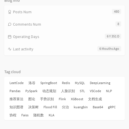
Blog Info
Posts Num
480
Comments Num
8
Operating Days
6 Y 351 D
Last activity
6 Mouths Ago
Tag cloud
LeetCode
洛谷
SpringBoot
Redis
MySQL
DeepLearning
Pandas
PySpark
动态规划
人脸识别
STL
VSCode
NLP
推荐算法
图论
手势识别
Flink
XGBoost
文档生成
知识图谱
决策树
Flood Fill
分治
kuangbin
Base64
gRPC
协程
Faiss
随机数
KLA