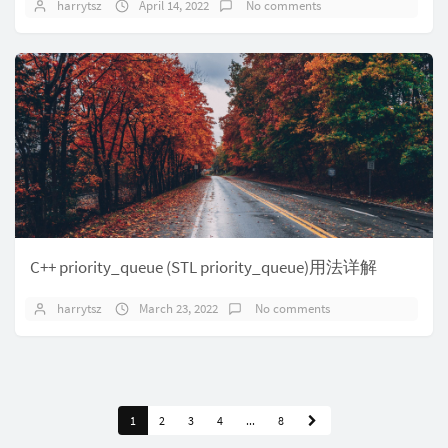
harrytsz
April 14, 2022
No comments
C++ priority_queue (STL priority_queue)用法详解
harrytsz
March 23, 2022
No comments
1
2
3
4
...
8