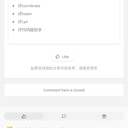
coordinate
hzwer
carl
代码随想录
Like
如果觉得我的文章对你有用，请随意赞赏
Comment here is closed
P
L
R
o
a
a
p
t
n