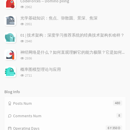
CodeForces -- Domino piling
u
e
d
浏
2962
l
s
o
览
a
t
m
次
光学基础知识：焦点、弥散圆、景深、焦深
数:
r
c
a
浏
2951
a
o
r
览
次
r
m
t
01 | 技术架构：深度学习推荐系统的经典技术架构长啥样？
数:
t
m
i
浏
2940
i
e
c
览
次
c
n
l
神经网络是什么？如何直观理解它的能力极限？它是如何无限逼近真理？
数:
l
t
e
浏
2936
览
e
s
s
次
s
概率图模型理论与应用
数:
浏
2711
览
次
数:
Blog Info
Posts Num
480
Comments Num
8
Operating Days
6 Y 350 D