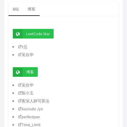
B站
博客
LeetCode Star
Y总
吴自华
博客
吴自华
陈小玉
夜深人静写算法
Asurudo Jyo
perfectpan
Time_Limit