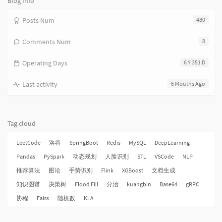
Blog Info
Posts Num
480
Comments Num
8
Operating Days
6 Y 351 D
Last activity
6 Mouths Ago
Tag cloud
LeetCode
洛谷
SpringBoot
Redis
MySQL
DeepLearning
Pandas
PySpark
动态规划
人脸识别
STL
VSCode
NLP
推荐算法
图论
手势识别
Flink
XGBoost
文档生成
知识图谱
决策树
Flood Fill
分治
kuangbin
Base64
gRPC
协程
Faiss
随机数
KLA