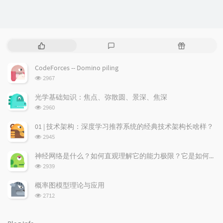
P
L
R
o
a
a
p
t
n
CodeForces -- Domino piling
u
e
d
浏
2967
l
s
o
览
a
t
m
次
光学基础知识：焦点、弥散圆、景深、焦深
数:
r
c
a
浏
2960
a
o
r
览
次
r
m
t
01 | 技术架构：深度学习推荐系统的经典技术架构长啥样？
数:
t
m
i
浏
2945
i
e
c
览
次
c
n
l
神经网络是什么？如何直观理解它的能力极限？它是如何无限逼近真理？
数:
l
t
e
浏
2939
览
e
s
s
次
s
概率图模型理论与应用
数:
浏
2712
览
次
数: