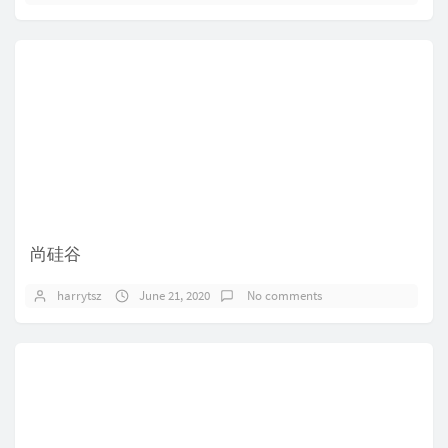
尚硅谷
harrytsz
June 21, 2020
No comments