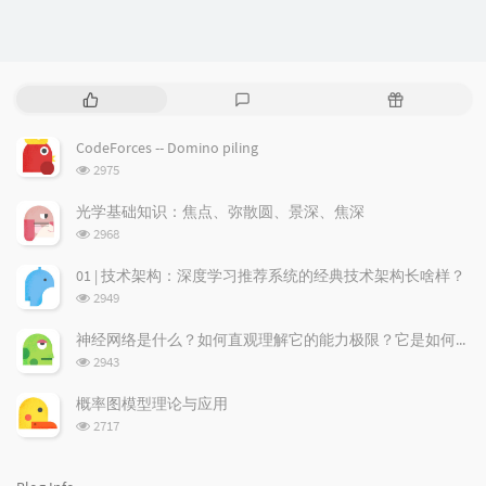
P
L
R
o
a
a
p
t
n
CodeForces -- Domino piling
u
e
d
浏
2975
l
s
o
览
a
t
m
次
光学基础知识：焦点、弥散圆、景深、焦深
数:
r
c
a
浏
2968
a
o
r
览
次
r
m
t
01 | 技术架构：深度学习推荐系统的经典技术架构长啥样？
数:
t
m
i
浏
2949
i
e
c
览
次
c
n
l
神经网络是什么？如何直观理解它的能力极限？它是如何无限逼近真理？
数:
l
t
e
浏
2943
览
e
s
s
次
s
概率图模型理论与应用
数:
浏
2717
览
次
数: