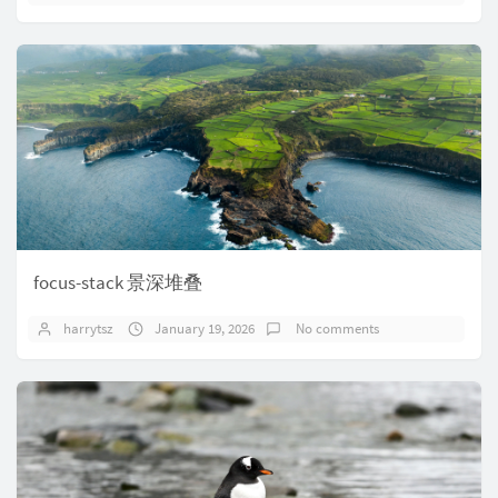
focus-stack 景深堆叠
harrytsz
January 19, 2026
No comments