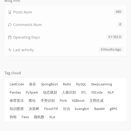
Blog Info
Posts Num
480
Comments Num
8
Operating Days
6 Y 352 D
Last activity
6 Mouths Ago
Tag cloud
LeetCode
洛谷
SpringBoot
Redis
MySQL
DeepLearning
Pandas
PySpark
动态规划
人脸识别
STL
VSCode
NLP
推荐算法
图论
手势识别
Flink
XGBoost
文档生成
知识图谱
决策树
Flood Fill
分治
kuangbin
Base64
gRPC
协程
Faiss
随机数
KLA