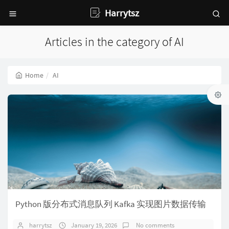
Harrytsz
Articles in the category of AI
Home
AI
Python 版分布式消息队列 Kafka 实现图片数据传输
harrytsz
January 19, 2026
No comments