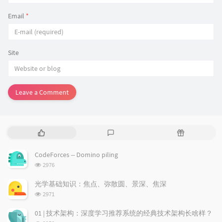
Email
*
Site
Leave a Comment
P
L
R
o
a
a
p
t
n
CodeForces -- Domino piling
u
e
d
浏
2976
l
s
o
览
a
t
m
次
光学基础知识：焦点、弥散圆、景深、焦深
数:
r
c
a
浏
2971
a
o
r
览
次
r
m
t
01 | 技术架构：深度学习推荐系统的经典技术架构长啥样？
数:
t
m
i
浏