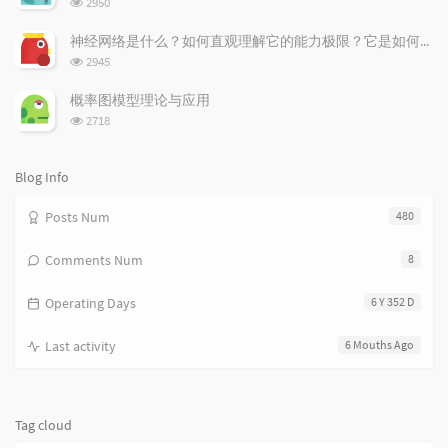
2950
i
e
c
览
次
c
n
l
神经网络是什么？如何直观理解它的能力极限？它是如何无限逼近真理？
数:
l
t
e
浏
2945
览
e
s
s
次
s
概率图模型理论与应用
数:
浏
2718
览
次
数:
Blog Info
Posts Num
480
Comments Num
8
Operating Days
6 Y 352 D
Last activity
6 Mouths Ago
Tag cloud