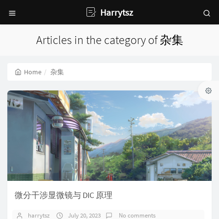
Harrytsz
Articles in the category of 杂集
Home
杂集
微分干涉显微镜与 DIC 原理
harrytsz
July 20, 2023
No comments