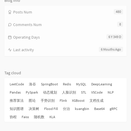
Blog Info
Posts Num
480
Comments Num
8
Operating Days
6 Y 349 D
Last activity
6 Mouths Ago
Tag cloud
LeetCode
洛谷
SpringBoot
Redis
MySQL
DeepLearning
Pandas
PySpark
动态规划
人脸识别
STL
VSCode
NLP
推荐算法
图论
手势识别
Flink
XGBoost
文档生成
知识图谱
决策树
Flood Fill
分治
kuangbin
Base64
gRPC
协程
Faiss
随机数
KLA