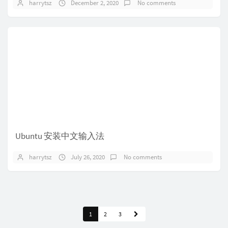
harrytsz
December 2, 2020
No comments
Ubuntu 安装中文输入法
harrytsz
July 26, 2020
No comments
1
2
3