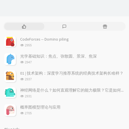
P
L
R
o
a
a
p
t
n
CodeForces -- Domino piling
u
e
d
浏
2955
l
s
o
览
a
t
m
次
光学基础知识：焦点、弥散圆、景深、焦深
数:
r
c
a
浏
2947
a
o
r
览
次
r
m
t
01 | 技术架构：深度学习推荐系统的经典技术架构长啥样？
数:
t
m
i
浏
2937
i
e
c
览
次
c
n
l
神经网络是什么？如何直观理解它的能力极限？它是如何无限逼近真理？
数:
l
t
e
浏
2931
览
e
s
s
次
s
概率图模型理论与应用
数:
浏
2705
览
次
数: