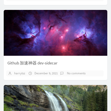
Github 加速神器 dev-sidecar
harrytsz
December 9, 2021
No comments