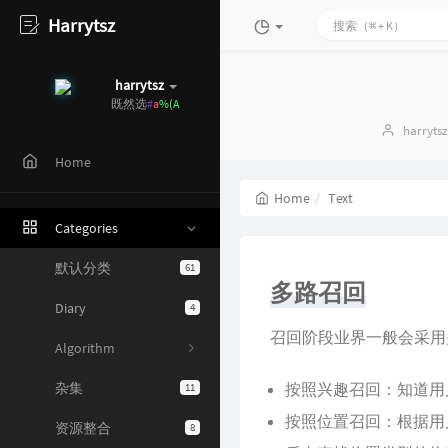
Harrytsz
harrytsz
既然
y
U
-
=
;
Author
harrytsz
Home
Home
Text
Categories
默认分类
61
多路召回
Diary
4
召回阶段业界一般会采用
Algorithm
杂集
按照兴趣召回：知道用
11
按照位置召回：根据用
资源整合
8