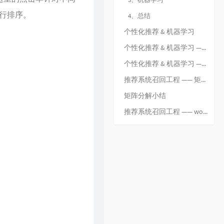
31
倩女幽魂
张国荣
行排序。
4、总结
32
下世纪
陈展鹏
个性化推荐 & 机器学习
33
酷爱
张敬轩
个性化推荐 & 机器学习 —— 2.2 推荐系统之过滤排序
34
一生不变
李克勤
个性化推荐 & 机器学习 —— 机器学习
35
一丝不挂
陈奕迅
36
七友
梁汉文
推荐系统召回工程 —— 矩阵分解
37
天命最高
古天乐
矩阵分解小结
38
反话
林峯
推荐系统召回工程 —— word2vec
39
人龙传说
陈浩民
40
厌弃
许廷铿
41
只想一生跟你走
张学友
42
冷雨夜
BEYOND
43
浮夸
陈奕迅
44
悔别离
陈展鹏
45
谁伴我闯荡
BEYOND