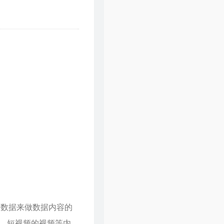
46
爱在记忆中找你
林峯
47
风的季节
Soler
48
你瞒我瞒
陈柏宇
49
领会
林峯
50
醉凡尘
张卫健
51
不再犹豫
BEYOND
52
斯德哥尔摩情人
陈奕迅
53
只爱西经
洪楗华
54
岁月无情
郑少秋
55
暗里着迷
刘德华
56
热血燃烧
郑伊健 / 陈小春
57
谁明浪子心
王杰
58
男儿当自强
林子祥
文数据来做数据内容的
59
爱得太迟
古巨基
、短视频的视频等内