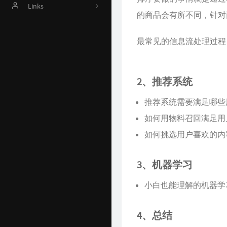
Online Judge
Links
的商品会有所不同，针对
AI 资源
Harrytsz
最常见的信息流处理过程
Github 项目
Java 资源汇总
2、推荐系统
开发工具官网
推荐系统需要满足哪些
Time Machine
如何用物料召回满足用
南山书房
如何挑选用户喜欢的内容 
Online Coding
3、机器学习
封神榜
小白也能理解的机器学
关于
4、总结