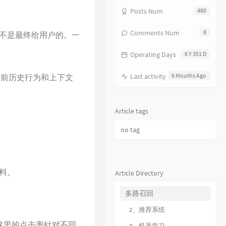
17
分分钟需要你
林子祥
Posts Num
480
18
饿狼传说
张学友
Comments Num
8
不是最终给用户的。一
19
无赖
郑中基
Operating Days
6 Y 351 D
20
风继续吹
张国荣
21
听风的歌
郭富城
Last activity
6 Mouths Ago
当前历史行为和上下文
22
风沙
林保怡
23
真的爱你
BEYOND
Article tags
24
一生何求
陈百强
no tag
25
相依为命
陈小春
26
幼稚完
林峯
27
只愿一生爱一人
张学友
料。
Article Directory
28
你的浅笑
吕方
多路召回
29
我的回忆不是我的
海鸣威
2、推荐系统
30
乱世巨星
陈小春
。这里的点击率针对不同
3、机器学习