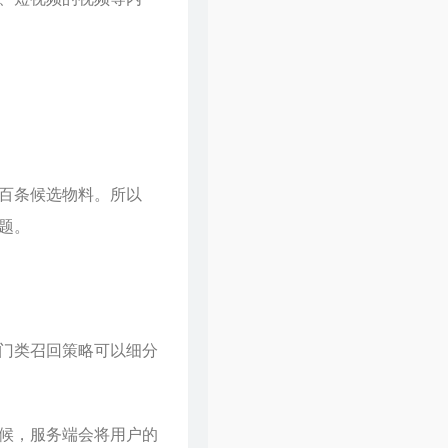
60
假装
刘德华
61
一起走过的日子
刘德华
62
裙下之臣
陈奕迅
63
爱是永恒
张学友
64
一生所爱
卢冠廷
百条候选物料。所以
题。
门类召回策略可以细分
候，服务端会将用户的