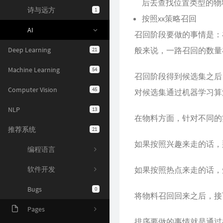
后去查找位置类型的物
诗与远方
1
按照xx策略召回
AI
召回阶段要做的事情是：
Deep Learning
般来说，一路召回的数量
21
Machine Learning
54
召回阶段得到候选集之后
Computer Vision
45
对候选集通过机器学习算
NLP
13
在物料方面，针对不同的
推荐系统
21
如果按照兴趣来走的话，
编程语言
软件开发
如果按照热点来走的话，
Bugs
0
将物料召回回来之后，接
Pages
排序要做的事情就是通过