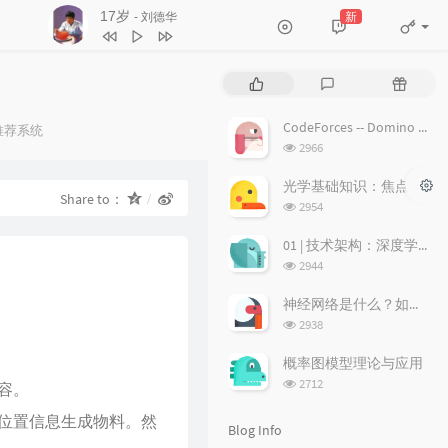
17岁
新
- 刘德华
3
不浪漫罪名
王杰
4
17岁
刘德华
P
L
R
5
沉默是金
张国荣
o
a
a
p
t
n
6
随缘
温兆伦
CodeForces -- Domino piling
tegories：
推荐系统
u
e
d
浏
2966
7
红日
李克勤
l
s
o
览
a
次
t
m
光学基础知识：焦点、弥散圆、景深、焦深
8
每段路
吕方
Share to：
数:
r
c
a
浏
2954
9
等你等到我心痛
张学友
a
o
r
览
次
r
m
t
01 | 技术架构：深度学习推荐系统的经典技术架构长啥样？
10
海阔天空
BEYOND
数:
t
m
i
浏
2944
11
爱的故事 (上集)
孙耀威
i
览
e
c
次
c
n
l
神经网络是什么？如何直观理解它的能力极限？它是如何无限逼近真理？
12
偏偏喜欢你
陈百强
数:
l
t
e
浏
2938
览
e
s
s
13
月半小夜曲
李克勤
次
s
概率图模型理论与应用
14
白玫瑰
陈奕迅
数:
浏
2712
容。
览
15
巨轮
萧正楠 / 陈展鹏
次
位置信息生成物料。然
Blog Info
16
友情岁月
郑伊健
数: