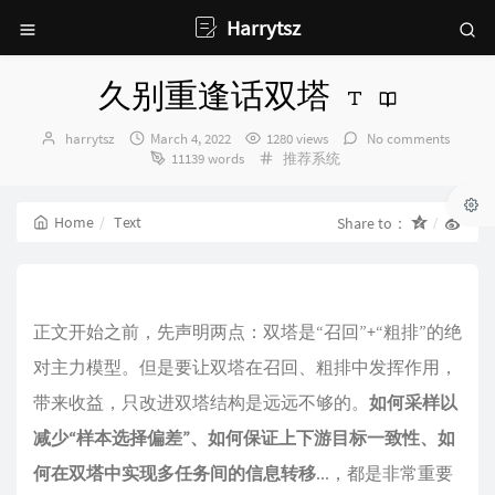
Harrytsz
久别重逢话双塔
Author：
发
harrytsz
March 4, 2022
1280 views
No comments
布
Categories：
11139 words
推荐系统
时
间：
Home
Text
Share to：
正文开始之前，先声明两点：双塔是“召回”+“粗排”的绝
对主力模型。但是要让双塔在召回、粗排中发挥作用，
带来收益，只改进双塔结构是远远不够的。
如何采样以
减少“样本选择偏差”、如何保证上下游目标一致性、如
何在双塔中实现多任务间的信息转移
...，都是非常重要