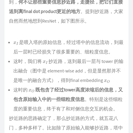
到，
何不让那些重要信息抄近路，走捷径，把它们直接
送到离final dot product更近的地方
。提到抄近路，大家
自然而然地想到ResNet，如下图所示。
x
I
是喂入塔的原始信息，经过塔中的信息流动，到最
后一层时已经损失了很多重要的、细粒度信息。
x
I
这时，我们将
抄近路，送到最后一层与 tower 的输
出融合（图中是 element-wise add，但是显然那并不
x
O
是唯一的融合方式），得到final embedding
x
O
这时的
既包含了经过tower高度浓缩后的信息，又
包含原始输入中的一些细粒度信息
。特别是这些细粒
度的重要信息，终于有了和对侧信息交互的机会。
抄近路的思路确定了，那么抄近路的方式，就五花八
门，多种多样了。比如除了原始输入能够抄近路，塔中