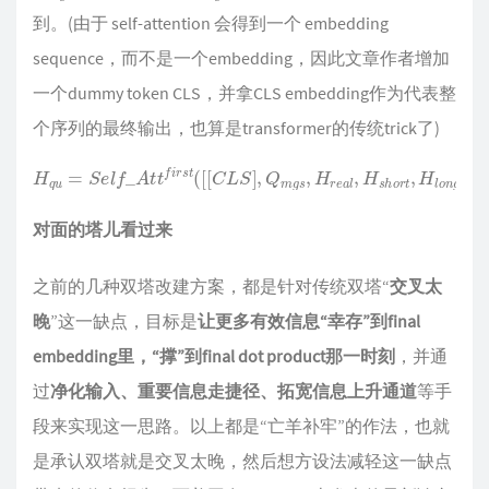
到。(由于 self-attention 会得到一个 embedding
sequence，而不是一个embedding，因此文章作者增加
一个dummy token CLS，并拿CLS embedding作为代表整
个序列的最终输出，也算是transformer的传统trick了)
H
q
u
=
S
e
l
f
_
A
t
t
f
i
r
s
t
(
[
[
C
L
S
]
,
Q
m
g
s
,
H
r
e
a
l
,
H
s
h
o
r
t
,
H
l
o
n
g
]
)
对面的塔儿看过来
之前的几种双塔改建方案，都是针对传统双塔“
交叉太
晚
”这一缺点，目标是
让更多有效信息“幸存”到final
embedding里，“撑”到final dot product那一时刻
，并通
过
净化输入、重要信息走捷径、拓宽信息上升通道
等手
段来实现这一思路。以上都是“亡羊补牢”的作法，也就
是承认双塔就是交叉太晚，然后想方设法减轻这一缺点