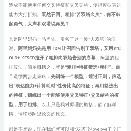
造成不能使用任何交叉特征和交叉架构，使得模型表达
能力大打折扣。
既然召回、粗排“苦双塔久矣”，何不鼓
起勇气，大声和双塔说再见？
又是阿里妈妈一马当先，引领了这一波“去双塔”的浪
潮。
阿里妈妈先是用 TDM 让召回告别了双塔，又用
C
OLD
+
FSCD
拉开了粗排向双塔告别的序幕
。阿里的粗
排算法，简单概括之，就是
“粗排=特征筛选+精排”
。而
且遵循两步走策略：
先训练一个模型，通过正则，筛选
出“表达能力+计算耗时”性价比高的特征；再用筛选出
的特征，训练出一个能够使用交叉特征+交叉结构的模
型，用于粗排
。以上只是我对原理的概括，欲了解详
情，请移步阿里论文的原文。
那是不是说，现在我们就可以和“双塔”说bye bye了？正