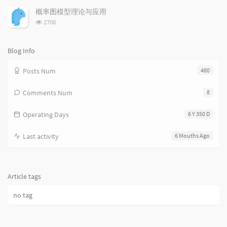
次
s
概率图模型理论与应用
数:
浏
2708
览
次
数:
Blog Info
Posts Num
480
Comments Num
8
Operating Days
6 Y 350 D
Last activity
6 Mouths Ago
Article tags
no tag