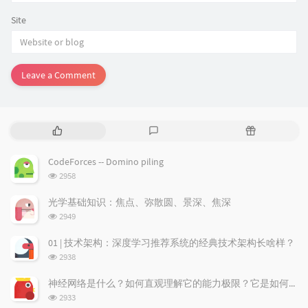
Site
Leave a Comment
P
L
R
o
a
a
p
t
n
CodeForces -- Domino piling
u
e
d
浏
2958
l
s
o
览
a
t
m
次
光学基础知识：焦点、弥散圆、景深、焦深
数:
r
c
a
浏
2949
a
o
r
览
次
r
m
t
01 | 技术架构：深度学习推荐系统的经典技术架构长啥样？
数:
t
m
i
浏
2938
i
e
c
览
次
c
n
l
神经网络是什么？如何直观理解它的能力极限？它是如何无限逼近真理？
数:
l
t
e
浏
2933
览
e
s
s