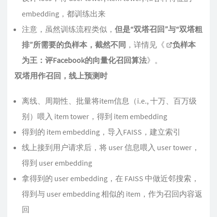
embedding，都训练出来
注意，虽然训练流程类似，
但是“双塔召回”与“双塔粗
排”所需要的负样本，截然不同
，详情见《
负样本
为王：评Facebook的向量化召回算法
》。
双塔用作召回，线上预测时
离线、周期性、批量将item信息（i.e., 十万、百万级
别）喂入 item tower，得到 item embedding
得到的 item embedding，导入FAISS，建立索引
线上接到用户请求后，将 user 信息喂入 user tower，
得到 user embedding
拿得到的 user embedding，在 FAISS 中做近邻搜索，
得到与 user embedding 相似的 item，作为召回内容返
回