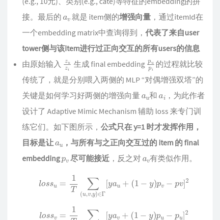
(e.g., 10元)、类别(e.g., cate)等特征的embedding的拼
a
v
接。最后的
就是 item侧的
增强向量
，通过itemId在
一个embedding matrix中查询得到，
代表了来自user
tower侧与该item进行过正向交互的所有users的信息
z
z
u
i
p
u
p
i
由原始输入
生成 final embedding
的过程就比较
传统了，就是分别喂入两侧的 MLP “对偶增强双塔”的
a
u
a
i
关键是如何学习好两侧的增强向量
和
，为此作者
设计了 Adaptive Mimic Mechanism 辅助 loss 来专门训
练它们。如下图所示，
公式只在 y=1 时才发挥作用，
a
u
目标是让
，与所有与之正向交互过的 item 的 final
p
v
a
v
embedding
尽可能接近
，反之对
有类似作用。
l
o
s
s
u
=
1
T
∑
(
u
,
v
,
y
)
∈
Γ
[
y
a
u
+
(
1
−
y
)
p
v
−
p
v
]
2
l
o
s
s
v
=
1
T
∑
(
u
,
v
,
y
)
∈
Γ
[
y
a
v
+
(
1
−
y
)
p
u
−
p
u
]
2