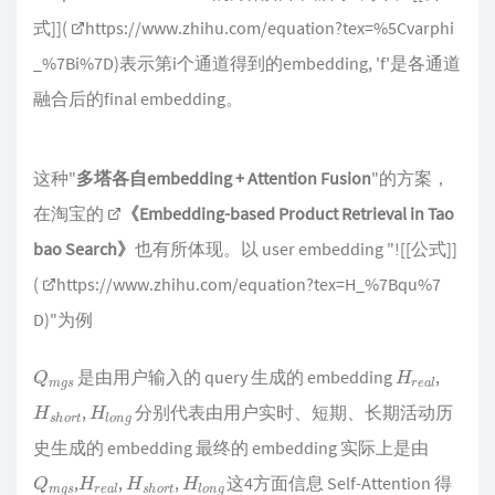
式]](
https://www.zhihu.com/equation?tex=%5Cvarphi
_%7Bi%7D
)表示第i个通道得到的embedding, 'f'是各通道
融合后的final embedding。
这种"
多塔各自embedding + Attention Fusion
"的方案，
在淘宝的
《Embedding-based Product Retrieval in Tao
bao Search》
也有所体现。以 user embedding "![[公式]]
(
https://www.zhihu.com/equation?tex=H_%7Bqu%7
D
)"为例
Q
s
m
g
H
l
r
e
a
是由用户输入的 query 生成的 embedding
,
H
r
t
s
h
o
H
g
l
o
n
,
分别代表由用户实时、短期、长期活动历
史生成的 embedding 最终的 embedding 实际上是由
Q
s
m
g
H
l
r
e
a
H
r
t
s
h
o
H
g
l
o
n
,
,
,
这4方面信息 Self-Attention 得