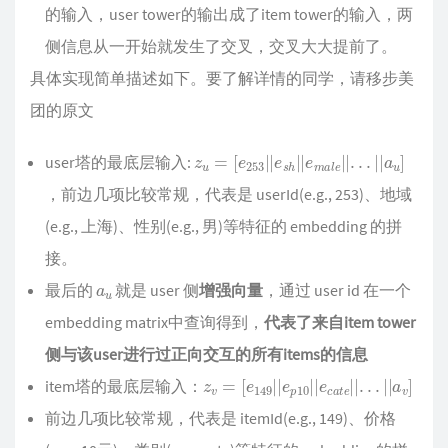
的输入，user tower的输出成了item tower的输入，两
侧信息从一开始就发生了交叉，交叉大大提前了。
具体实现简单描述如下。要了解详情的同学，请移步美
团的原文
z
u
=
[
e
253
|
|
e
s
h
|
|
e
m
a
l
e
|
|
.
.
.
|
|
a
u
]
user塔的最底层输入:
，前边几项比较常规，代表是 userId(e.g., 253)、地域
(e.g., 上海)、性别(e.g., 男)等特征的 embedding 的拼
接。
a
u
最后的
就是 user 侧
增强向量
，通过 user id 在一个
embedding matrix中查询得到，
代表了来自item tower
侧与该user进行过正向交互的所有items的信息
z
[
e
v
149
=
|
|
e
p
10
|
|
e
c
a
t
e
|
|
.
.
.
|
|
a
v
]
item塔的最底层输入：
前边几项比较常规，代表是 itemId(e.g., 149)、价格