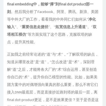
final embedding中，能够“撑”到final dot product那一
刻
。然后我分析了Facebook、阿里、腾讯、新浪、美团
等中外大厂的工作，看看我的中外同仁们如何从“
净化
输入
”、“
重要信息走捷径
”、“
拓宽信息上升通道
”、“
双
塔相互模仿
”等方面实现了这个思路，克服双塔的缺
点，提升其性能。
正如我之前经常论述的“道”与“术”，“了解双塔的缺点，
知道从哪里改进”是“道”，“怎么改进”是“术”，深刻理
解“道”之后，才能将各大厂的“术”综合运用，甚至创造
你自己的“术”，提升你自己模型的性能。比如，如果美
团方案中的对偶增强向量真的那么重要，那么不将它们
接入DNN最底层，而是直接抄近路到塔的最后一层，离
final dot-product更近，是不是效果更佳？至于是否是这