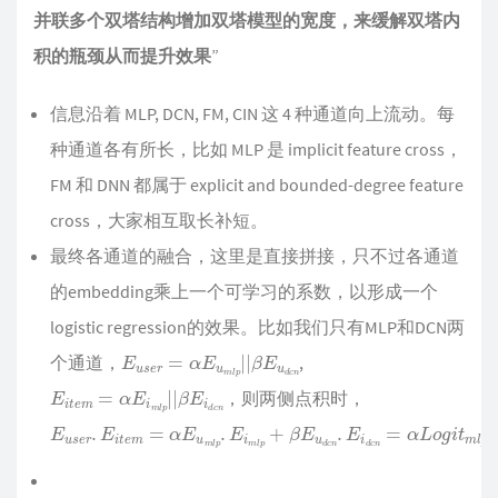
并联多个双塔结构增加双塔模型的宽度，来缓解双塔内
积的瓶颈从而提升效果
”
信息沿着 MLP, DCN, FM, CIN 这 4 种通道向上流动。每
种通道各有所长，比如 MLP 是 implicit feature cross，
FM 和 DNN 都属于 explicit and bounded-degree feature
cross，大家相互取长补短。
最终各通道的融合，这里是直接拼接，只不过各通道
的embedding乘上一个可学习的系数，以形成一个
logistic regression的效果。比如我们只有MLP和DCN两
E
β
u
E
s
u
e
d
r
c
=
n
α
E
u
m
l
p
|
|
个通道，
,
E
β
i
E
t
e
i
d
m
c
n
=
α
E
i
m
l
p
|
|
，则两侧点积时，
E
u
s
e
r
.
E
i
t
e
m
=
α
E
u
m
l
p
.
E
i
m
l
p
+
β
E
u
d
c
n
.
E
i
d
c
n
=
α
L
o
g
i
t
m
l
p