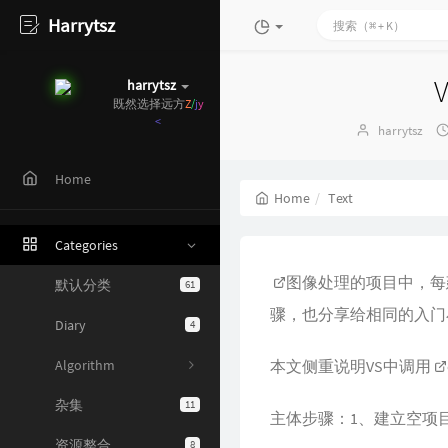
Harrytsz
harrytsz
既然选择远方，
便只顾风雨
c
o
Author：
harrytsz
Home
Home
Text
Categories
图像处理
的项目中，每
默认分类
61
骤，也分享给相同的入门
Diary
4
Algorithm
本文侧重说明VS中调用
杂集
11
主体步骤：1、建立空项目；
资源整合
8