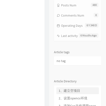
20
风继续吹
张国荣
Posts Num
480
21
听风的歌
郭富城
Comments Num
8
22
风沙
林保怡
23
真的爱你
BEYOND
Operating Days
6 Y 348 D
24
一生何求
陈百强
Last activity
6 Mouths Ago
25
相依为命
陈小春
26
幼稚完
林峯
Article tags
27
只愿一生爱一人
张学友
no tag
28
你的浅笑
吕方
29
我的回忆不是我的
海鸣威
30
乱世巨星
陈小春
Article Directory
31
倩女幽魂
张国荣
1、建立空项目
32
下世纪
陈展鹏
33
酷爱
2、设置opencv环境
张敬轩
34
一生不变
李克勤
3、添加C++文件调用opencv库