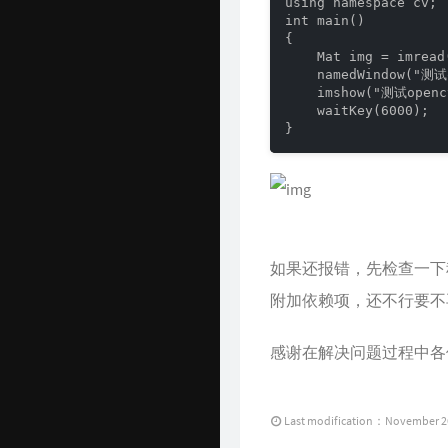
using namespace cv;

int main()

{

    Mat img = imread
    namedWindow("测试o
    imshow("测试opencv
    waitKey(6000);

}
如果还报错，先检查一下
附加依赖项，还不行要不
感谢在解决问题过程中各
Last modification：November 2