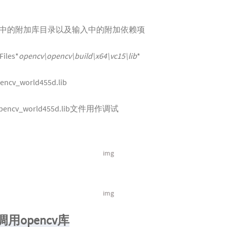
中的附加库目录以及输入中的附加依赖项
les*
opencv\opencv\build\x64\vc15\lib
*
world455d.lib
encv_world455d.lib文件用作调试
img
img
用opencv库