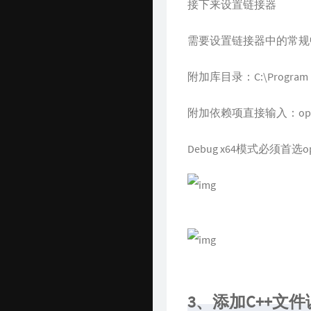
接下来设置链接器
需要设置链接器中的常规
附加库目录：C:\Program Fi
附加依赖项直接输入：opencv_
Debug x64模式必须首选op
3、添加C++文件调