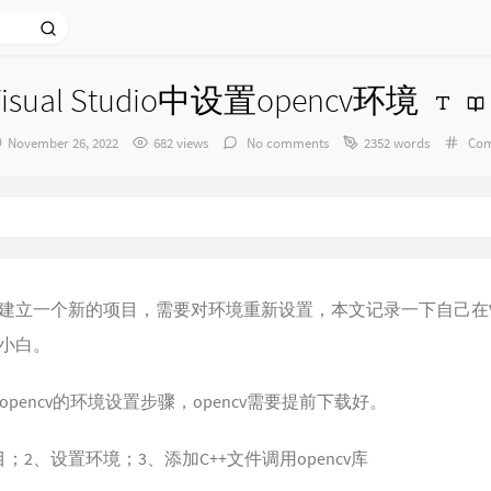
Visual Studio中设置opencv环境
发
Cate
November 26, 2022
682 views
No comments
2352 words
Com
布
时
间：
建立一个新的项目，需要对环境重新设置，本文记录一下自己在
小白。
opencv
的环境设置步骤，opencv需要提前下载好。
2、设置环境；3、添加C++文件调用opencv库