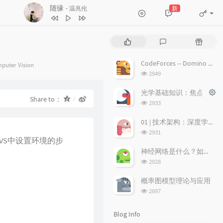
红日
新
- 李克勤
6
随缘
温兆伦
7
红日
李克勤
P
L
R
8
每段路
吕方
o
a
a
9
等你等到我心痛
张学友
p
t
n
CodeForces -- Domino piling
gories：
puter Vision
u
e
d
浏
2949
10
海阔天空
BEYOND
l
s
o
览
11
爱的故事 (上集)
孙耀威
a
次
t
m
光学基础知识：焦点、弥散圆、景深、焦深
Share to：
数:
r
c
a
浏
2933
12
偏偏喜欢你
陈百强
a
o
r
览
次
r
m
t
13
月半小夜曲
李克勤
01 | 技术架构：深度学习推荐系统的经典技术架构长啥样？
数:
t
m
i
浏
2931
14
白玫瑰
陈奕迅
VS中设置环境的步
i
览
e
c
次
c
n
l
神经网络是什么？如何直观理解它的能力极限？它是如何无限逼近真理？
15
巨轮
萧正楠 / 陈展鹏
数:
l
t
e
浏
2928
16
友情岁月
郑伊健
览
e
s
s
次
s
概率图模型理论与应用
17
分分钟需要你
林子祥
数:
浏
2697
18
饿狼传说
张学友
览
次
19
无赖
郑中基
Blog Info
数: