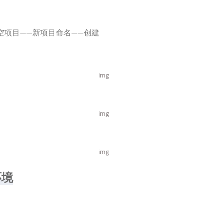
空项目——新项目命名——创建
img
img
img
环境