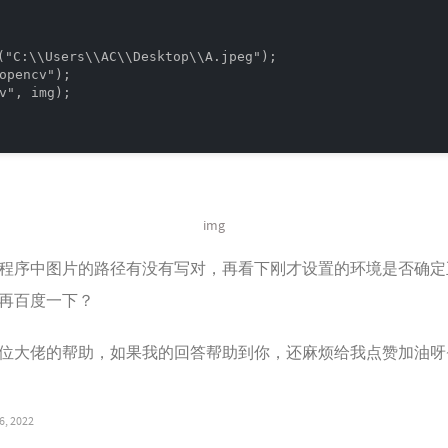
("C:\\Users\\AC\\Desktop\\A.jpeg");

pencv");

", img);

img
程序中图片的路径有没有写对，再看下刚才设置的环境是否确定
再百度一下？
位大佬的帮助，如果我的回答帮助到你，还麻烦给我点赞加油呀~
6, 2022