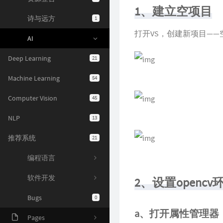
1、建立空项目
诗与远方
1
打开VS，创建新项目——
AI
Deep Learning
21
Machine Learning
54
Computer Vision
45
NLP
13
推荐系统
21
编程语言
软件开发
2、设置opencv
Bugs
0
a、打开属性管理器
Pages