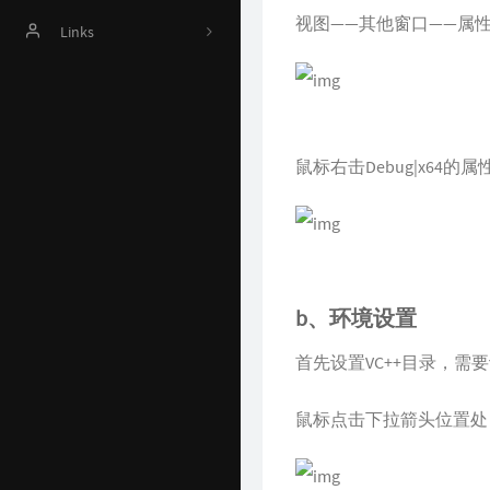
视图——其他窗口——属
Online Judge
Links
AI 资源
Harrytsz
Github 项目
Java 资源汇总
鼠标右击Debug|x64
开发工具官网
Time Machine
南山书房
b、环境设置
Online Coding
首先设置VC++目录，需
封神榜
鼠标点击下拉箭头位置处
关于