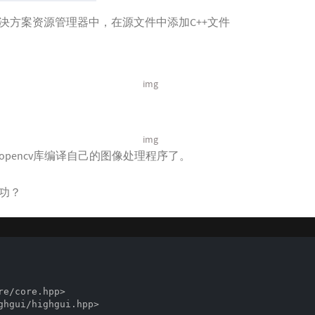
决方案资源管理器中，在源文件中添加C++文件
img
img
pencv库编译自己的图像处理程序了。
功？
re/core.hpp> 

ghgui/highgui.hpp> 
