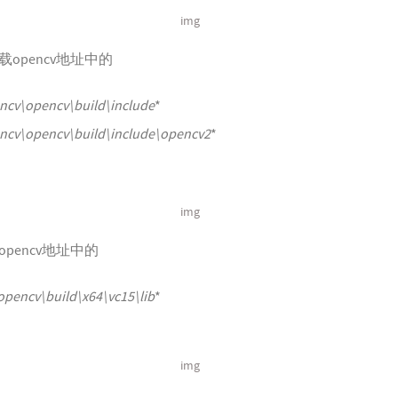
img
opencv地址中的
ncv\opencv\build\include
*
ncv\opencv\build\include\opencv2
*
img
pencv地址中的
pencv\build\x64\vc15\lib
*
img