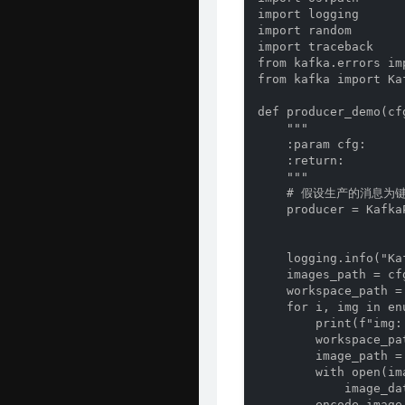
import logging

import random

import traceback

from kafka.errors im
from kafka import Kaf
def producer_demo(cfg
    """

    :param cfg:

    :return:

    """

    # 假设生产的消息为
    producer = Kafka
                    
                    
    logging.info("Ka
    images_path = cf
    workspace_path =
    for i, img in en
        print(f"img: 
        workspace_pa
        image_path =
        with open(im
            image_da
        encode_image