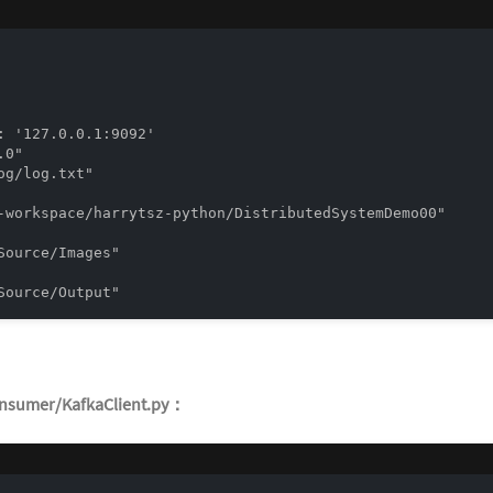
: '127.0.0.1:9092'

0"

g/log.txt"

-workspace/harrytsz-python/DistributedSystemDemo00"

Source/Images"

Source/Output"
nsumer/KafkaClient.py：