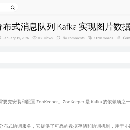
 版分布式消息队列 Kafka 实现图片数
发
Cate
January 19, 2026
850 views
No comments
11281 words
Comp
布
时
间：
需要先安装和配置 ZooKeeper。ZooKeeper 是 Kafka 的依
个开源的分布式协调服务，它提供了可靠的数据存储和协调机制，用于