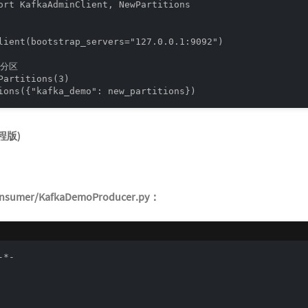
ort KafkaAdminClient, NewPartitions

lient(bootstrap_servers="127.0.0.1:9092")

分区

Partitions(3)

ions({"kafka_demo": new_partitions})
程版)
onsumer/KafkaDemoProducer.py：
*-
