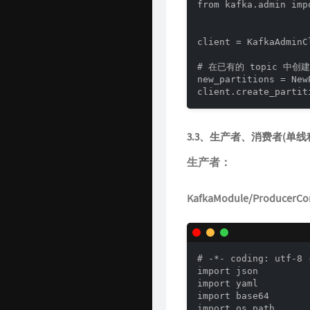
from kafka.admin imp
client = KafkaAdminC
# 在已有的 topic 中创建
new_partitions = New
client.create_partit
3.3、生产者、消费者(单线
生产者：
KafkaModule/ProducerC
# -*- coding: utf-8 -
import json

import yaml

import base64

import os.path
