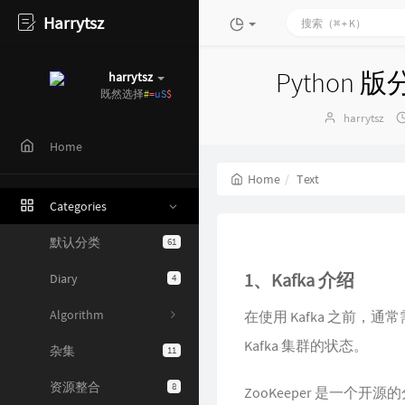
Harrytsz
Python
harrytsz
a
S
p
{
H
Author：
harrytsz
Home
Home
Text
Categories
默认分类
61
1、Kafka 介绍
Diary
4
Algorithm
在使用 Kafka 之前，通常
Kafka 集群的状态。
杂集
11
资源整合
8
ZooKeeper 是一