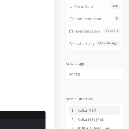
17
分分钟需要你
林子祥
Posts Num
480
18
饿狼传说
张学友
Comments Num
8
19
无赖
郑中基
Operating Days
6 Y 349 D
20
风继续吹
张国荣
21
听风的歌
郭富城
Last activity
6 Mouths Ago
22
风沙
林保怡
23
真的爱你
BEYOND
Article tags
24
一生何求
陈百强
no tag
25
相依为命
陈小春
26
幼稚完
林峯
27
只愿一生爱一人
张学友
Article Directory
28
你的浅笑
吕方
1、Kafka 介绍
29
我的回忆不是我的
海鸣威
2、Kafka 环境搭建
30
乱世巨星
陈小春
3、构建图片传输队列