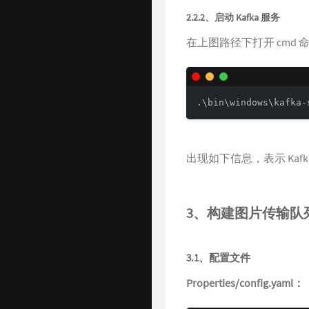
2.2.2、启动 Kafka 服务
在上图路径下打开 cmd
.\bin\windows\kafka-
出现如下信息，表示 Kaf
3、构建图片传输队
3.1、配置文件
Properties/config.yaml：