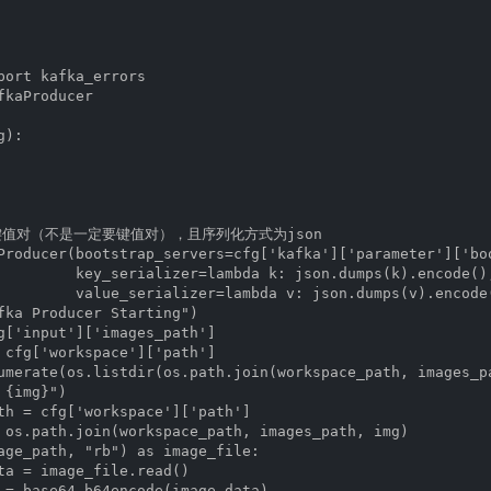
port kafka_errors

kaProducer

):

键值对（不是一定要键值对），且序列化方式为json

Producer(bootstrap_servers=cfg['kafka']['parameter']['boo
         key_serializer=lambda k: json.dumps(k).encode(),
         value_serializer=lambda v: json.dumps(v).encode(
fka Producer Starting")

g['input']['images_path']

 cfg['workspace']['path']

umerate(os.listdir(os.path.join(workspace_path, images_pa
{img}")

th = cfg['workspace']['path']

 os.path.join(workspace_path, images_path, img)

age_path, "rb") as image_file:

ta = image_file.read()

 = base64.b64encode(image_data)
