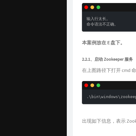
输入行太长。

命令语法不正确。
本案例放在 E 盘下。
2.2.1、启动 Zookeeper 服务
在上图路径下打开 cmd
.\bin\windows\zookee
出现如下信息，表示 Zook