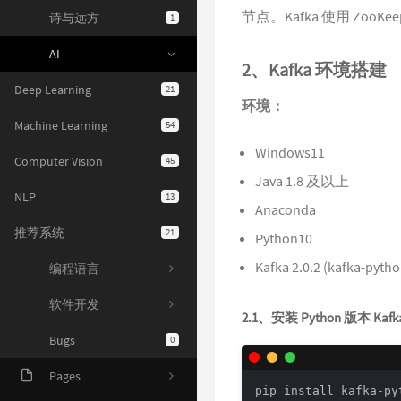
节点。Kafka 使用 Zo
诗与远方
1
AI
2、Kafka 环境搭建
Deep Learning
21
环境：
Machine Learning
54
Windows11
Computer Vision
45
Java 1.8 及以上
NLP
13
Anaconda
推荐系统
21
Python10
Kafka 2.0.2 (kafka-pytho
编程语言
软件开发
2.1、安装 Python 版本 Kafk
Bugs
0
Pages
pip install kafka-py