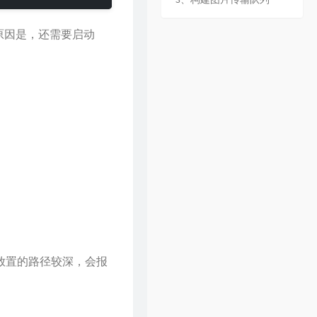
31
倩女幽魂
张国荣
32
下世纪
陈展鹏
错。原因是，还需要启动
33
酷爱
张敬轩
34
一生不变
李克勤
35
一丝不挂
陈奕迅
36
七友
梁汉文
37
天命最高
古天乐
38
反话
林峯
39
人龙传说
陈浩民
40
厌弃
许廷铿
41
只想一生跟你走
张学友
42
冷雨夜
BEYOND
放置的路径较深，会报
43
浮夸
陈奕迅
44
悔别离
陈展鹏
45
谁伴我闯荡
BEYOND