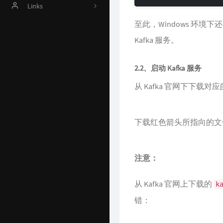
Online Judge
Links
至此，Windows 环境
AI 资源
Harrytsz
Kafka 服务。
Github 项目
Java 资源汇总
2.2、启动 Kafka 服务
开发工具官网
从 Kafka 官网下下载对
Time Machine
下载红色箭头所指向的文
南山书房
Online Coding
注意：
封神榜
从 Kafka 官网上下载的
k
关于
错：