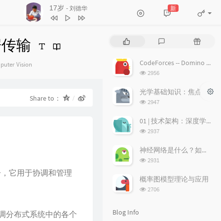
17岁
新
- 刘德华
3
不浪漫罪名
王杰
4
17岁
刘德华
据传输
P
L
R
5
沉默是金
张国荣
o
a
a
p
t
n
6
随缘
温兆伦
CodeForces -- Domino piling
gories：
uter Vision
u
e
d
浏
2956
7
红日
李克勤
l
s
o
览
a
次
t
m
光学基础知识：焦点、弥散圆、景深、焦深
8
每段路
吕方
Share to：
数:
r
c
a
浏
2947
9
等你等到我心痛
张学友
a
o
r
览
次
r
m
t
01 | 技术架构：深度学习推荐系统的经典技术架构长啥样？
10
海阔天空
BEYOND
数:
t
m
i
浏
2937
11
爱的故事 (上集)
孙耀威
i
览
e
c
次
c
n
l
神经网络是什么？如何直观理解它的能力极限？它是如何无限逼近真理？
12
偏偏喜欢你
陈百强
数:
l
t
e
浏
2931
览
e
s
s
13
月半小夜曲
李克勤
赖项之一，它用于协调和管理
次
s
概率图模型理论与应用
14
白玫瑰
陈奕迅
数:
浏
2706
览
15
巨轮
萧正楠 / 陈展鹏
次
Blog Info
协调分布式系统中的各个
16
友情岁月
郑伊健
数: