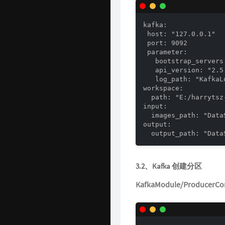
kafka:

 host: "127.0.0.1"

 port: 9092

 parameter:

   bootstrap_servers
   api_version: "2.5.
   log_path: "KafkaLo
workspace:

  path: "E:/harrytsz
input:

  images_path: "Data
output:

  output_path: "Data
3.2、Kafka 创建分区
KafkaModule/ProducerCo