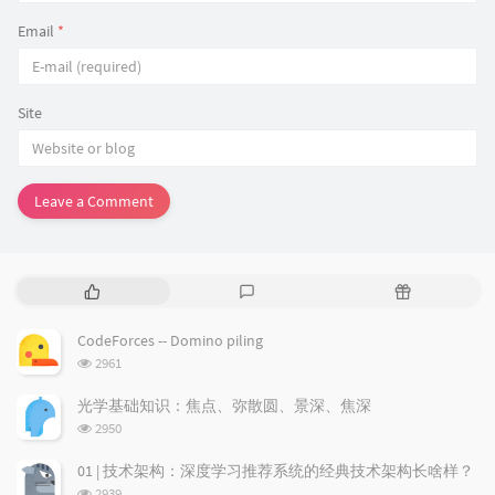
Email
*
Site
Leave a Comment
P
L
R
o
a
a
p
t
n
CodeForces -- Domino piling
u
e
d
浏
2961
l
s
o
览
a
t
m
次
光学基础知识：焦点、弥散圆、景深、焦深
数:
r
c
a
浏
2950
a
o
r
览
次
r
m
t
01 | 技术架构：深度学习推荐系统的经典技术架构长啥样？
数:
t
m
i
浏
2939