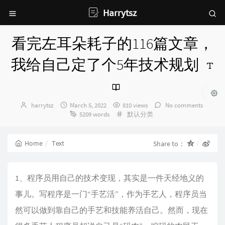
Harrytsz
看完左耳朵耗子的116篇文章，
我给自己定了个5年技术规划
Author：
发
harrytsz
March 5, 2022
810 views
No comments
布
Categories：
5209 words
默认分类
时
间：
Home
Text
Share to：
1、程序员用自己的技术变现，其实是一件天经地义的
事儿。写程序是一门“手艺活”，作为手艺人，程序员当
然可以做到靠自己的手艺和技能养活自己。然而，现在