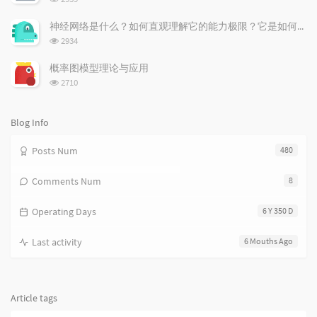
i
e
c
览
次
c
n
l
神经网络是什么？如何直观理解它的能力极限？它是如何无限逼近真理？
数:
l
t
e
浏
2934
览
e
s
s
次
s
概率图模型理论与应用
数:
浏
2710
览
次
数:
Blog Info
Posts Num
480
Comments Num
8
Operating Days
6 Y 350 D
Last activity
6 Mouths Ago
Article tags