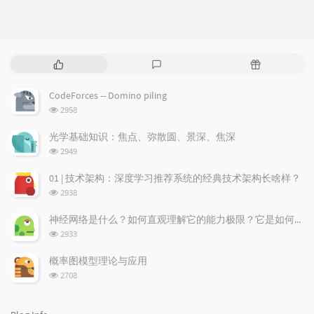
P
L
R
o
a
a
p
t
n
CodeForces -- Domino piling
u
e
d
浏
2958
l
s
o
览
a
t
m
次
光学基础知识：焦点、弥散圆、景深、焦深
数:
r
c
a
浏
2949
a
o
r
览
次
r
m
t
01 | 技术架构：深度学习推荐系统的经典技术架构长啥样？
数:
t
m
i
浏
2938
i
e
c
览
次
c
n
l
神经网络是什么？如何直观理解它的能力极限？它是如何无限逼近真理？
数:
l
t
e
浏
2933
览
e
s
s
次
s
概率图模型理论与应用
数:
浏
2708
览
次
数: