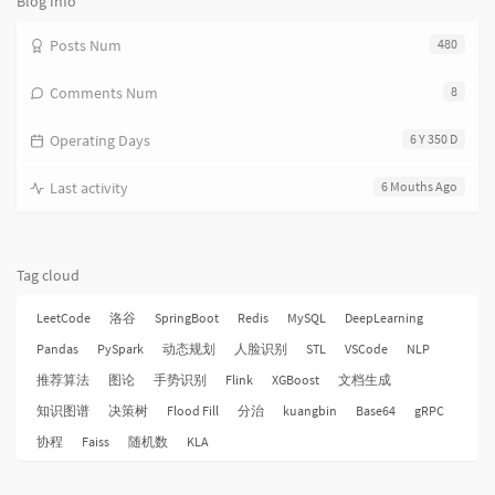
Blog Info
Posts Num
480
Comments Num
8
Operating Days
6 Y 350 D
Last activity
6 Mouths Ago
Tag cloud
LeetCode
洛谷
SpringBoot
Redis
MySQL
DeepLearning
Pandas
PySpark
动态规划
人脸识别
STL
VSCode
NLP
推荐算法
图论
手势识别
Flink
XGBoost
文档生成
知识图谱
决策树
Flood Fill
分治
kuangbin
Base64
gRPC
协程
Faiss
随机数
KLA