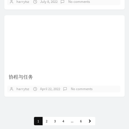
harrytsz
July 8, 2022
No comments
协程与任务
harrytsz
April 22, 2022
No comments
1
2
3
4
...
6