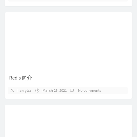
Redis 简介
harrytsz
March 23, 2021
No comments