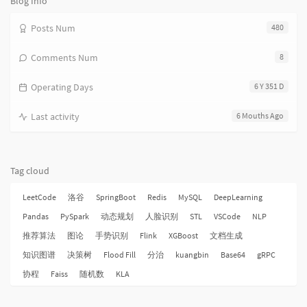
Blog Info
Posts Num
480
Comments Num
8
Operating Days
6 Y 351 D
Last activity
6 Mouths Ago
Tag cloud
LeetCode
洛谷
SpringBoot
Redis
MySQL
DeepLearning
Pandas
PySpark
动态规划
人脸识别
STL
VSCode
NLP
推荐算法
图论
手势识别
Flink
XGBoost
文档生成
知识图谱
决策树
Flood Fill
分治
kuangbin
Base64
gRPC
协程
Faiss
随机数
KLA