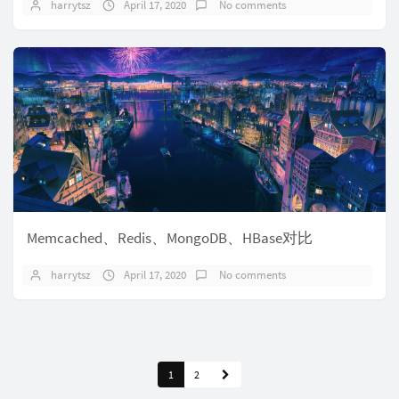
harrytsz
April 17, 2020
No comments
Memcached、Redis、MongoDB、HBase对比
harrytsz
April 17, 2020
No comments
1
2