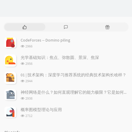
P
L
R
o
a
a
p
t
n
CodeForces -- Domino piling
u
e
d
浏
2966
l
s
o
览
a
t
m
次
光学基础知识：焦点、弥散圆、景深、焦深
数:
r
c
a
浏
2956
a
o
r
览
次
r
m
t
01 | 技术架构：深度学习推荐系统的经典技术架构长啥样？
数:
t
m
i
浏
2944
i
e
c
览
次
c
n
l
神经网络是什么？如何直观理解它的能力极限？它是如何无限逼近真理？
数:
l
t
e
浏
2938
览
e
s
s
次
s
概率图模型理论与应用
数:
浏
2712
览
次
数: