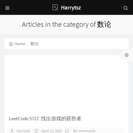
Harrytsz
Articles in the category of 数论
Home
数论
LeetCode 5727. 找出游戏的获胜者
harrytsz
April 11, 2021
No comments