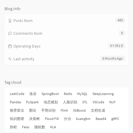
次
数:
Blog Info
Posts Num
480
Comments Num
8
Operating Days
6 Y 351 D
Last activity
6 Mouths Ago
Tag cloud
LeetCode
洛谷
SpringBoot
Redis
MySQL
DeepLearning
Pandas
PySpark
动态规划
人脸识别
STL
VSCode
NLP
推荐算法
图论
手势识别
Flink
XGBoost
文档生成
知识图谱
决策树
Flood Fill
分治
kuangbin
Base64
gRPC
协程
Faiss
随机数
KLA