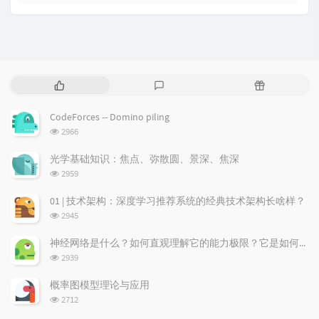
P
L
R
o
a
a
p
t
n
CodeForces -- Domino piling
u
e
d
浏
2966
l
s
o
览
a
t
m
次
光学基础知识：焦点、弥散圆、景深、焦深
数:
r
c
a
浏
2959
a
o
r
览
次
r
m
t
01 | 技术架构：深度学习推荐系统的经典技术架构长啥样？
数:
t
m
i
浏
2945
i
e
c
览
次
c
n
l
神经网络是什么？如何直观理解它的能力极限？它是如何无限逼近真理？
数:
l
t
e
浏
2939
览
e
s
s
次
s
概率图模型理论与应用
数:
浏
2712
览