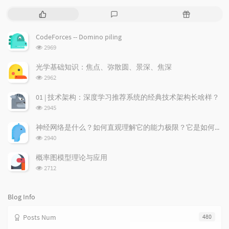
P
L
R
o
a
a
p
t
n
CodeForces -- Domino piling
u
e
d
浏
2969
l
s
o
览
a
t
m
次
光学基础知识：焦点、弥散圆、景深、焦深
数:
r
c
a
浏
2962
a
o
r
览
次
r
m
t
01 | 技术架构：深度学习推荐系统的经典技术架构长啥样？
数:
t
m
i
浏
2945
i
e
c
览
次
c
n
l
神经网络是什么？如何直观理解它的能力极限？它是如何无限逼近真理？
数:
l
t
e
浏
2940
览
e
s
s
次
s
概率图模型理论与应用
数:
浏
2712
览
次
数:
Blog Info
Posts Num
480