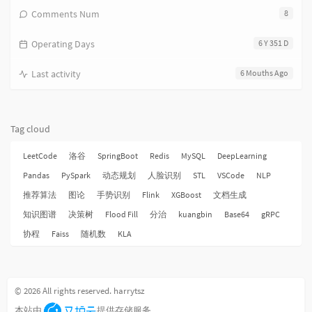
Comments Num
8
Operating Days
6 Y 351 D
Last activity
6 Mouths Ago
Tag cloud
LeetCode
洛谷
SpringBoot
Redis
MySQL
DeepLearning
Pandas
PySpark
动态规划
人脸识别
STL
VSCode
NLP
推荐算法
图论
手势识别
Flink
XGBoost
文档生成
知识图谱
决策树
Flood Fill
分治
kuangbin
Base64
gRPC
协程
Faiss
随机数
KLA
© 2026 All rights reserved. harrytsz
本站由
提供存储服务