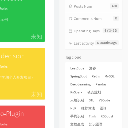
17
分分钟需要你
林子祥
Posts Num
480
forks
18
饿狼传说
张学友
Comments Num
8
践示例
19
无赖
郑中基
Operating Days
6 Y 349 D
20
风继续吹
张国荣
未知
21
听风的歌
郭富城
Last activity
6 Mouths Ago
22
风沙
林保怡
decision
Tag cloud
23
真的爱你
BEYOND
forks
24
一生何求
陈百强
LeetCode
洛谷
25
相依为命
陈小春
SpringBoot
Redis
MySQL
定（小学期个人开发项目）
DeepLearning
Pandas
26
幼稚完
林峯
PySpark
动态规划
未知
27
只愿一生爱一人
张学友
人脸识别
STL
VSCode
28
你的浅笑
吕方
NLP
推荐算法
图论
29
我的回忆不是我的
海鸣威
o-Plugin
手势识别
Flink
XGBoost
30
乱世巨星
陈小春
forks
文档生成
知识图谱