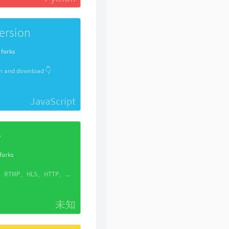
60
假装
刘德华
61
一起走过的日子
刘德华
ersion
62
裙下之臣
陈奕迅
63
爱是永恒
张学友
 forks
64
一生所爱
卢冠廷
h and download 👇
JavaScript
e
forks
OPEN：流媒体技术视频教程：RTSP、RTMP、HLS、HTTP、EasyDarwin、live555、ffmpeg、图像识别、智能分析、编解码、流媒体传输、高性能服务器
未知