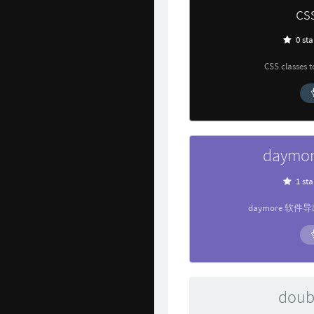
cs
0 sta
CSS classes 
daymo
1 sta
daymore 软件
doub