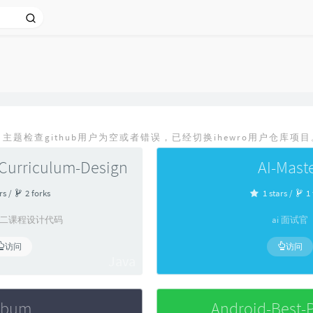
，主题检查github用户为空或者错误，已经切换ihewro用户仓库项目
Curriculum-Design
AI-Mast
rs /
2 forks
1 stars /
1 
化大二课程设计代码
ai 面试官
访问
访问
Java
lbum
Android-Best-P