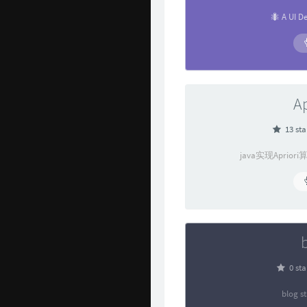
🐜 A UI D
Ap
13 sta
java实现Apri
0 sta
blog st