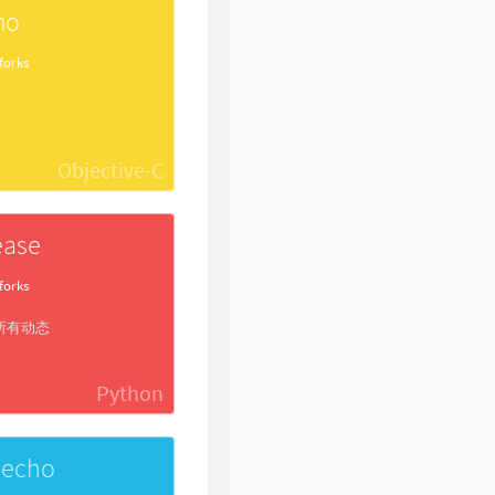
mo
forks
Objective-C
ease
forks
所有动态
Python
pecho