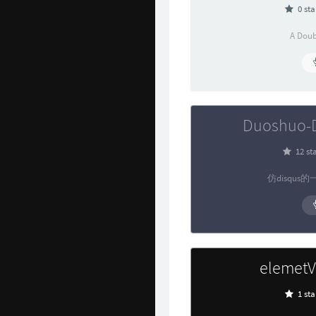
0 sta
A Doub
Duoshuo-
12 st
仿disqu
elemet
1 sta