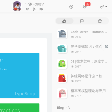
17岁
新
- 刘德华
3
不浪漫罪名
王杰
4
17岁
刘德华
P
L
R
5
沉默是金
张国荣
o
a
a
p
t
n
6
随缘
温兆伦
CodeForces -- Domino piling
u
e
d
浏
2956
7
红日
李克勤
l
s
o
览
a
次
t
m
光学基础知识：焦点、弥散圆、景深、焦深
8
每段路
吕方
。
数:
r
c
a
浏
2947
9
等你等到我心痛
张学友
a
o
r
览
er
次
r
m
t
01 | 技术架构：深度学习推荐系统的经典技术架构长啥样？
10
海阔天空
BEYOND
数:
t
m
i
浏
2937
forks
11
爱的故事 (上集)
孙耀威
i
览
e
c
次
c
n
l
神经网络是什么？如何直观理解它的能力极限？它是如何无限逼近真理？
12
偏偏喜欢你
陈百强
数:
l
t
e
浏
2932
览
e
s
s
13
月半小夜曲
李克勤
次
s
概率图模型理论与应用
TypeScript
14
白玫瑰
陈奕迅
数:
浏
2707
览
15
巨轮
萧正楠 / 陈展鹏
次
Blog Info
ractices
16
友情岁月
郑伊健
数: