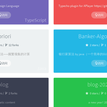
esign Language
Typecho plugin for APlayer https://
访问
访问
TypeScript
riori
Banker-Algo
rs /
12 forks
2 stars /
1 
ori算法——频繁项集的计算
银行家算法 by java（一个简单的G
访问
访问
Java
blog
blog-20
rs /
2 forks
0 stars /
0 
atic content
a new year! 2