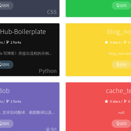
访问
访问
CSS
tHub-Boilerplate
blog_n
rs /
2 forks
0 stars /
0 
这是博客文章《完全用 GitHub 写博客》所提出流程的示例仓库。
blog_now stat
访问
访问
Python
Bob
cache_te
rs /
1 forks
0 stars /
0 
Bob 是一款 Mac 端翻译软件，支持划词翻译、截图翻译以及手动输入翻译。
null
访问
访问
未知