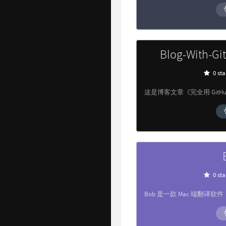
Blog-With-Gi
0 sta
0 sta