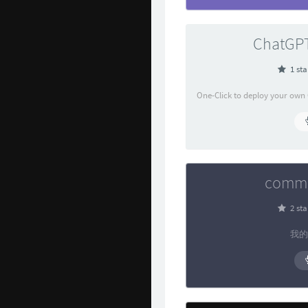
ChatGP
1 sta
comm
2 sta
我的