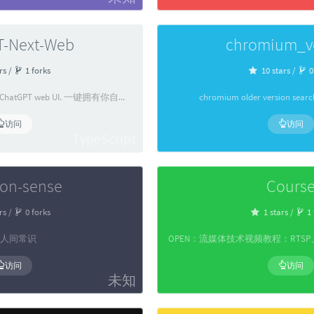
T-Next-Web
chromium_v
rs /
1 forks
10 stars /
0
One-Click to deploy your own ChatGPT web UI. 一键拥有你自己的 ChatGPT 网页服务。
chromium older version searc
访问
访问
TypeScript
on-sense
Cours
rs /
0 forks
1 stars /
1 
人间常识
访问
访问
未知