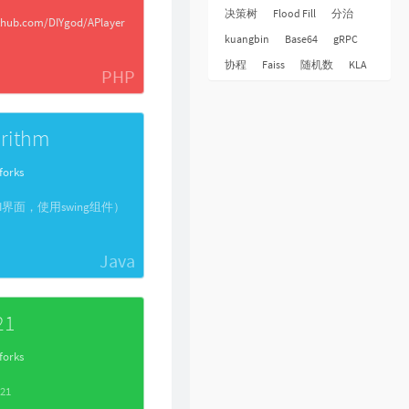
31
倩女幽魂
张国荣
决策树
Flood Fill
分治
github.com/DIYgod/APlayer
32
下世纪
陈展鹏
kuangbin
Base64
gRPC
33
酷爱
张敬轩
协程
Faiss
随机数
KLA
PHP
34
一生不变
李克勤
35
一丝不挂
陈奕迅
rithm
36
七友
梁汉文
forks
37
天命最高
古天乐
38
反话
林峯
UI界面，使用swing组件）
39
人龙传说
陈浩民
Java
40
厌弃
许廷铿
41
只想一生跟你走
张学友
42
冷雨夜
BEYOND
21
43
浮夸
陈奕迅
forks
44
悔别离
陈展鹏
021
45
谁伴我闯荡
BEYOND