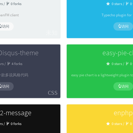
rs /
0 forks
0 stars /
0 
anFM client
Typecho plugin for
访问
访问
未知
Disqus-theme
easy-pie-c
ars /
4 forks
0 stars /
0 
s的一款多说风格代码
访问
访问
CSS
V2-message
enphp
rs /
0 forks
0 stars /
0 