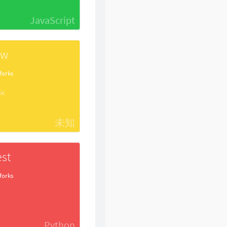
46
爱在记忆中找你
林峯
JavaScript
47
风的季节
Soler
48
你瞒我瞒
陈柏宇
ow
49
领会
林峯
forks
50
醉凡尘
张卫健
51
不再犹豫
BEYOND
ic
52
斯德哥尔摩情人
陈奕迅
53
只爱西经
未知
洪楗华
54
岁月无情
郑少秋
55
暗里着迷
刘德华
st
56
热血燃烧
郑伊健 / 陈小春
forks
57
谁明浪子心
王杰
58
男儿当自强
林子祥
59
爱得太迟
古巨基
Python