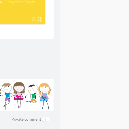
 + Encryption Project
未知
Private comment