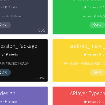
rs /
2 forks
1 stars /
0 
 beautiful album
Android最佳实
访问
访问
CSS
ression_Package
android_make_
ars /
8 forks
0 stars /
0 
的表情包浏览下载软件
android应用——痛快做个决
访问
访问
Java
-design
APlayer-Typech
rs /
0 forks
0 stars /
0 