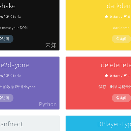
shake
darkde
rs /
0 forks
0 stars /
0 
to move your DOM!
darkdemo
访问
访问
未知
re2dayone
deletenet
rs /
0 forks
0 stars /
1 
导出的数据 转到 dayone
保存、删除网易云
访问
访问
Python
anfm-qt
DPlayer-Ty