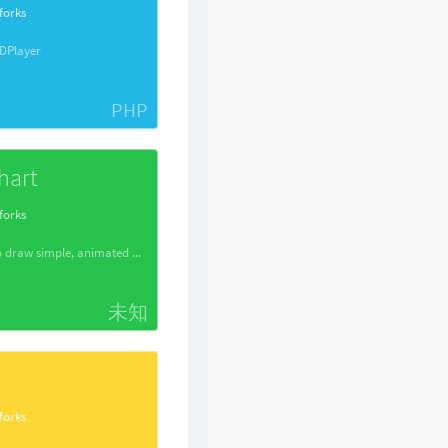
forks
 DPlayer
PHP
hart
forks
easy pie chart is a lightweight plugin to draw simple, animated pie charts for single values
未知
forks