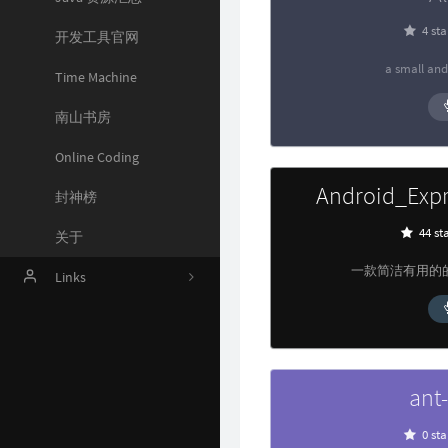
4 sta
开发工具官网
1
a small and
AI
Time Machine
编程语言
南山书房
软件开发
Online Coding
Android_Exp
封神榜
0
44 st
关于
一款简洁有用的
Links
Harrytsz
ant
0 sta