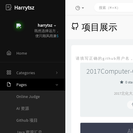
Harrytsz
项目展示
harrytsz
既然选择远方，
便只顾风雨兼
{
Home
请填写正确的github用户名
2017Computer-
Categories
0 sta
Pages
61
2017北
Online Judge
4
Algorithm
AI 资源
Github 项目
11
A
Java 资源汇总
8