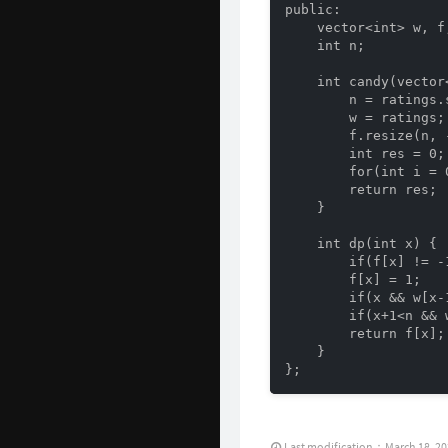
public:

    vector<int> w, f;
    int n;

    int candy(vector
        n = ratings.s
        w = ratings;

        f.resize(n, -
        int res = 0;

        for(int i = 
        return res;

    }

    int dp(int x) {

        if(f[x] != -
        f[x] = 1;

        if(x && w[x-
        if(x+1<n && 
        return f[x];

    }

};
Last modification：March 18, 2