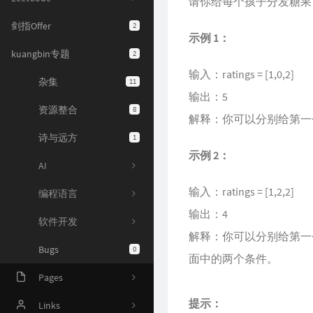
请你给每个孩子分发糖果
剑指Offer
2
示例 1：
kuangbin专题
2
杂集
11
输入：ratings = [1,0,2]
输出：5
资源整合
8
解释：你可以分别给第一个
诗与远方
1
AI
示例 2：
编程语言
输入：ratings = [1,2,2]
软件开发
输出：4
解释：你可以分别给第一个
Bugs
0
面中的两个条件。
Pages
Online Judge
Links
提示：