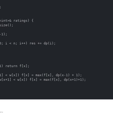


<int>& ratings) {

ize();

1);

0; i < n; i++) res += dp(i);

1) return f[x];

1] < w[x]) f[x] = max(f[x], dp(x-1) + 1);

w[x+1] < w[x]) f[x] = max(f[x], dp(x+1)+1);

022