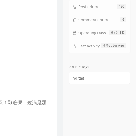
17
分分钟需要你
林子祥
Posts Num
480
18
饿狼传说
张学友
Comments Num
8
19
无赖
郑中基
Operating Days
6 Y 349 D
20
风继续吹
张国荣
21
听风的歌
郭富城
Last activity
6 Mouths Ago
22
风沙
林保怡
23
真的爱你
BEYOND
Article tags
24
一生何求
陈百强
no tag
25
相依为命
陈小春
26
幼稚完
林峯
27
只愿一生爱一人
张学友
 1 颗糖果，这满足题
28
你的浅笑
吕方
29
我的回忆不是我的
海鸣威
30
乱世巨星
陈小春