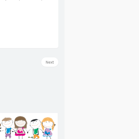
60
假装
刘德华
61
一起走过的日子
刘德华
62
裙下之臣
陈奕迅
63
爱是永恒
张学友
64
一生所爱
卢冠廷
Next