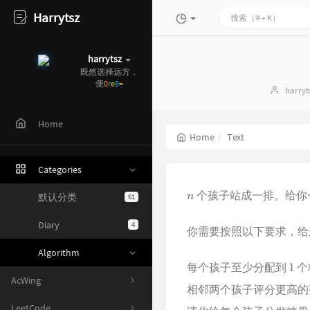
Harrytsz
harrytsz
既然选择远
B
W
Q
g
!
Autho
harryt
Home
Home
Text
Categories
默认分类
61
n
个孩子站成一排。给你
Diary
4
你需要按照以下要求，给
Algorithm
1
每个孩子至少分配到
个
AcWing
相邻两个孩子评分更高的
LeetCode