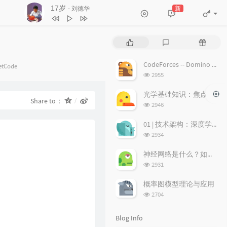
沉默是金
新
- 张国荣
3
不浪漫罪名
王杰
4
17岁
刘德华
P
L
R
5
沉默是金
张国荣
o
a
a
p
t
n
6
随缘
温兆伦
CodeForces -- Domino piling
egories：
etCode
u
e
d
浏
2955
7
红日
李克勤
l
s
o
览
a
次
t
m
光学基础知识：焦点、弥散圆、景深、焦深
8
每段路
吕方
Share to：
数:
r
c
a
浏
2946
9
等你等到我心痛
张学友
a
o
r
览
次
r
m
t
01 | 技术架构：深度学习推荐系统的经典技术架构长啥样？
10
海阔天空
BEYOND
数:
t
m
i
浏
2934
11
爱的故事 (上集)
孙耀威
i
览
e
c
次
c
n
l
神经网络是什么？如何直观理解它的能力极限？它是如何无限逼近真理？
12
偏偏喜欢你
陈百强
数:
l
t
e
浏
2931
览
e
s
s
13
月半小夜曲
李克勤
次
s
概率图模型理论与应用
14
白玫瑰
陈奕迅
数:
浏
2704
览
15
巨轮
萧正楠 / 陈展鹏
次
Blog Info
16
友情岁月
郑伊健
数: