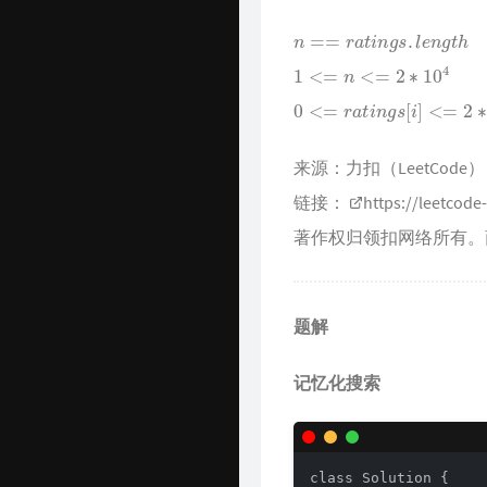
AI 资源
Harrytsz
n
==
r
a
t
i
n
g
s
.
l
e
n
g
t
h
Github 项目
1
<=
n
<=
2
∗
10
4
0
<=
r
a
t
i
n
g
s
[
i
]
<=
2
∗
10
4
Java 资源汇总
开发工具官网
来源：力扣（LeetCode）
Time Machine
链接：
https://leetcod
南山书房
著作权归领扣网络所有。
Online Coding
封神榜
题解
关于
记忆化搜索
class Solution {
