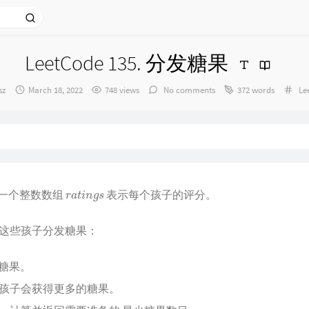
LeetCode 135. 分发糖果
r：
发
Cat
sz
March 18, 2022
748 views
No comments
372 words
Le
布
时
间：
r
a
t
i
n
g
s
一个整数数组
表示每个孩子的评分。
这些孩子分发糖果：
糖果。
孩子会获得更多的糖果。