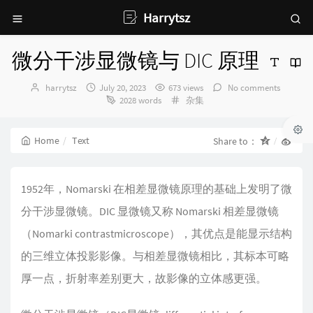
Harrytsz
微分干涉显微镜与 DIC 原理
Author：
发
harrytsz
July 20, 2023
673 views
No comments
布
Categories：
2028 words
杂集
时
间：
Home
Text
Share to：
1952年，Nomarski 在相差显微镜原理的基础上发明了微
分干涉显微镜。DIC 显微镜又称 Nomarski 相差显微镜
（Nomarki contrastmicroscope），其优点是能显示结构
的三维立体投影影像。与相差显微镜相比，其标本可略
厚一点，折射率差别更大，故影像的立体感更强。