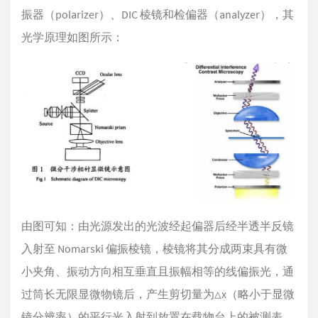
振器（polarizer）、DIC 棱镜和检偏器（analyzer），其
光学原理如图所示：
由图可知：由光源发出的光波经起偏器后经半透半反镜
入射至 Nomarski 偏振棱镜，棱镜将其分成两束具有微
小夹角、振动方向相互垂直且振幅相等的线偏振光，通
过筒长无限显微物镜后，产生剪切量为△x（略小于显微
镜分辨率）的平行光入射到放置在载物台上的被测表