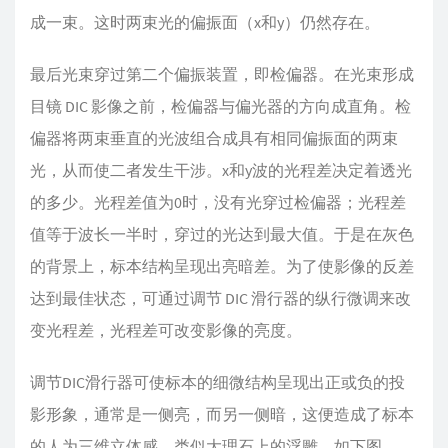
成一束。这时两束光的偏振面（x和y）仍然存在。
最后光束穿过第二个偏振装置，即检偏器。在光束形成
目镜 DIC 影像之前，检偏器与偏光器的方向成直角。检
偏器将两束垂直的光波组合成具有相同偏振面的两束
光，从而使二者发生干涉。x和y波的光程差决定着透光
的多少。光程差值为0时，没有光穿过检偏器；光程差
值等于波长一半时，穿过的光达到最大值。于是在灰色
的背景上，标本结构呈现出亮暗差。为了使影像的反差
达到最佳状态，可通过调节 DIC 滑行器的纵行微调来改
变光程差，光程差可改变影像的亮度。
调节DIC滑行器可使标本的细微结构呈现出正或负的投
影形象，通常是一侧亮，而另一侧暗，这便造成了标本
的人为三维立体感，类似大理石上的浮雕，如下图。