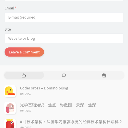
Email
*
Site
Leave a Comment
P
L
R
o
a
a
p
t
n
CodeForces -- Domino piling
u
e
d
浏
2957
l
s
o
览
a
t
m
次
光学基础知识：焦点、弥散圆、景深、焦深
数:
r
c
a
浏
2947
a
o
r
览
次
r
m
t
01 | 技术架构：深度学习推荐系统的经典技术架构长啥样？
数:
t
m
i
浏
2937