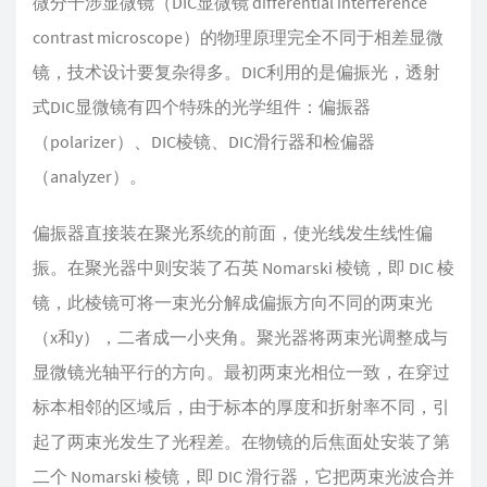
微分干涉显微镜（DIC显微镜 differential interference
contrast microscope）的物理原理完全不同于相差显微
镜，技术设计要复杂得多。DIC利用的是偏振光，透射
式DIC显微镜有四个特殊的光学组件：偏振器
（polarizer）、DIC棱镜、DIC滑行器和检偏器
（analyzer）。
偏振器直接装在聚光系统的前面，使光线发生线性偏
振。在聚光器中则安装了石英 Nomarski 棱镜，即 DIC 棱
镜，此棱镜可将一束光分解成偏振方向不同的两束光
（x和y），二者成一小夹角。聚光器将两束光调整成与
显微镜光轴平行的方向。最初两束光相位一致，在穿过
标本相邻的区域后，由于标本的厚度和折射率不同，引
起了两束光发生了光程差。在物镜的后焦面处安装了第
二个 Nomarski 棱镜，即 DIC 滑行器，它把两束光波合并