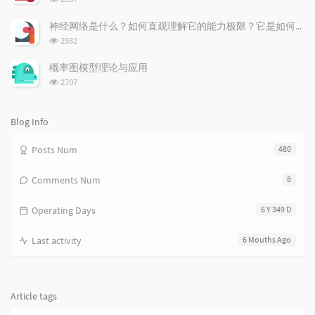
i
e
c
览
次
c
n
l
神经网络是什么？如何直观理解它的能力极限？它是如何无限逼近真理？
数:
l
t
e
浏
2932
览
e
s
s
次
s
概率图模型理论与应用
数:
浏
2707
览
次
数:
Blog Info
Posts Num
480
Comments Num
8
Operating Days
6 Y 349 D
Last activity
6 Mouths Ago
Article tags