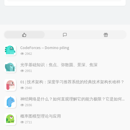
P
L
R
o
a
a
p
t
n
CodeForces -- Domino piling
u
e
d
浏
2962
l
s
o
览
a
t
m
次
光学基础知识：焦点、弥散圆、景深、焦深
数:
r
c
a
浏
2951
a
o
r
览
次
r
m
t
01 | 技术架构：深度学习推荐系统的经典技术架构长啥样？
数:
t
m
i
浏
2940
i
e
c
览
次
c
n
l
神经网络是什么？如何直观理解它的能力极限？它是如何无限逼近真理？
数:
l
t
e
浏
2936
览
e
s
s
次
s
概率图模型理论与应用
数:
浏
2711
览