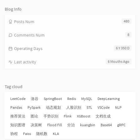
次
数:
Blog Info
Posts Num
480
Comments Num
8
Operating Days
6 Y 350 D
Last activity
6 Mouths Ago
Tag cloud
LeetCode
洛谷
SpringBoot
Redis
MySQL
DeepLearning
Pandas
PySpark
动态规划
人脸识别
STL
VSCode
NLP
推荐算法
图论
手势识别
Flink
XGBoost
文档生成
知识图谱
决策树
Flood Fill
分治
kuangbin
Base64
gRPC
协程
Faiss
随机数
KLA