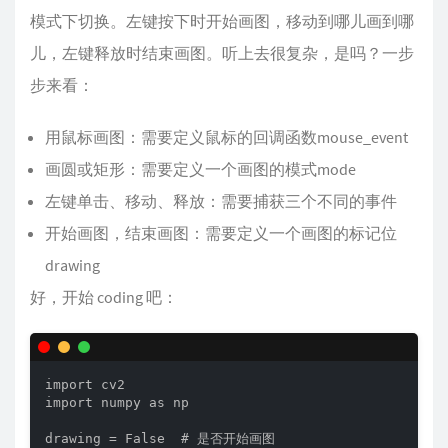
模式下切换。左键按下时开始画图，移动到哪儿画到哪
儿，左键释放时结束画图。听上去很复杂，是吗？一步
步来看：
用鼠标画图：需要定义鼠标的回调函数mouse_event
画圆或矩形：需要定义一个画图的模式mode
左键单击、移动、释放：需要捕获三个不同的事件
开始画图，结束画图：需要定义一个画图的标记位
drawing
好，开始 coding 吧：
import cv2

import numpy as np

drawing = False  # 是否开始画图
