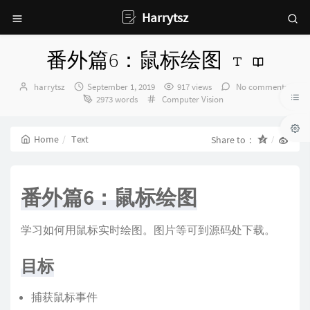
Harrytsz
番外篇6：鼠标绘图
Author：
发
harrytsz
September 1, 2019
917 views
No comments
布
Categories：
2973 words
Computer Vision
时
间：
Home
Text
Share to：
番外篇6：鼠标绘图
学习如何用鼠标实时绘图。图片等可到源码处下载。
目标
捕获鼠标事件