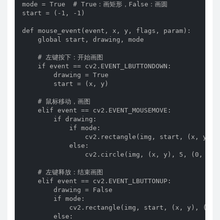
mode = True  # True：画矩形，False：画圆

start = (-1, -1)

def mouse_event(event, x, y, flags, param):

    global start, drawing, mode

    # 左键按下：开始画图

    if event == cv2.EVENT_LBUTTONDOWN:

        drawing = True

        start = (x, y)

    # 鼠标移动，画图

    elif event == cv2.EVENT_MOUSEMOVE:

        if drawing:

            if mode:

                cv2.rectangle(img, start, (x, y), (
            else:

                cv2.circle(img, (x, y), 5, (0, 0, 2
    # 左键释放：结束画图

    elif event == cv2.EVENT_LBUTTONUP:

        drawing = False

        if mode:

            cv2.rectangle(img, start, (x, y), (0, 2
        else:
