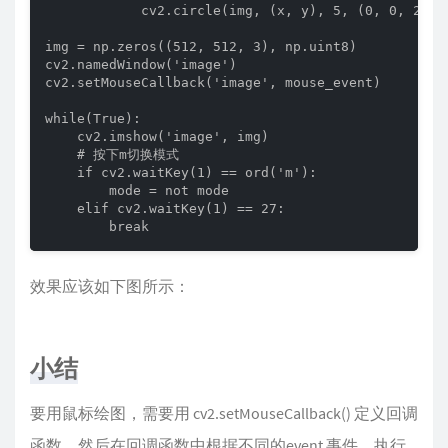
            cv2.circle(img, (x, y), 5, (0, 0, 255),
img = np.zeros((512, 512, 3), np.uint8)

cv2.namedWindow('image')

cv2.setMouseCallback('image', mouse_event)

while(True):

    cv2.imshow('image', img)

    # 按下m切换模式

    if cv2.waitKey(1) == ord('m'):

        mode = not mode

    elif cv2.waitKey(1) == 27:

        break
效果应该如下图所示：
小结
要用鼠标绘图，需要用 cv2.setMouseCallback() 定义回调
函数，然后在回调函数中根据不同的event 事件，执行