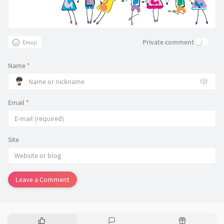
Private comment
Emoji
Name
*
🎲
Email
*
Site
Leave a Comment
P
L
R