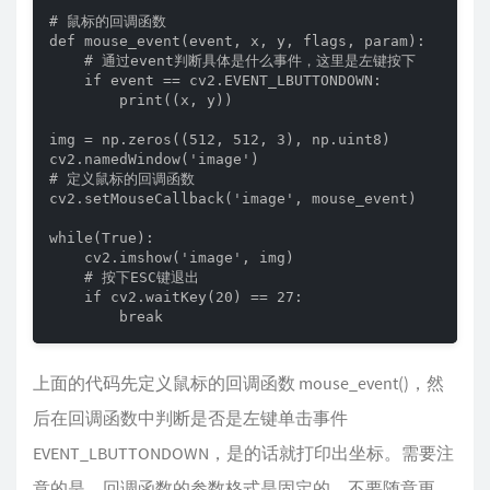
# 鼠标的回调函数

def mouse_event(event, x, y, flags, param):

    # 通过event判断具体是什么事件，这里是左键按下

    if event == cv2.EVENT_LBUTTONDOWN:

        print((x, y))

img = np.zeros((512, 512, 3), np.uint8)

cv2.namedWindow('image')

# 定义鼠标的回调函数

cv2.setMouseCallback('image', mouse_event)

while(True):

    cv2.imshow('image', img)

    # 按下ESC键退出

    if cv2.waitKey(20) == 27:

        break
上面的代码先定义鼠标的回调函数 mouse_event()，然
后在回调函数中判断是否是左键单击事件
EVENT_LBUTTONDOWN，是的话就打印出坐标。需要注
意的是，回调函数的参数格式是固定的，不要随意更