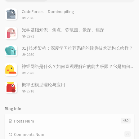
o
a
a
p
t
n
CodeForces -- Domino piling
u
e
d
浏
2976
l
s
o
览
a
t
m
次
光学基础知识：焦点、弥散圆、景深、焦深
数:
r
c
a
浏
2971
a
o
r
览
次
r
m
t
01 | 技术架构：深度学习推荐系统的经典技术架构长啥样？
数:
t
m
i
浏
2950
i
e
c
览
次
c
n
l
神经网络是什么？如何直观理解它的能力极限？它是如何无限逼近真理？
数:
l
t
e
浏
2945
览
e
s
s
次
s
概率图模型理论与应用
数:
浏
2718
览
次
数:
Blog Info
Posts Num
480
Comments Num
8