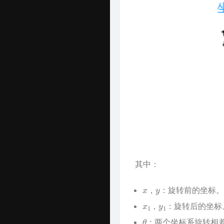
其中：
x
y
，
：旋转前的坐标。
x
1
y
1
，
：旋转后的坐标
θ
：两个坐标系旋转相