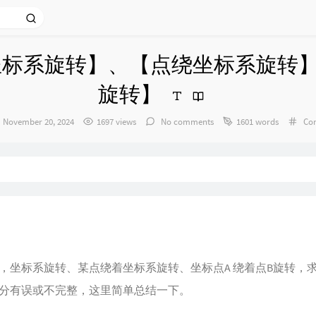
标系旋转】、【点绕坐标系旋转】
旋转】
发
Cat
November 20, 2024
1697 views
No comments
1601 words
Com
布
时
间：
，坐标系旋转、某点绕着坐标系旋转、坐标点A 绕着点B旋转，
分有误或不完整，这里简单总结一下。