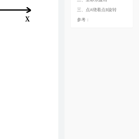
31
倩女幽魂
张国荣
三、点A绕着点B旋转
32
下世纪
陈展鹏
参考：
33
酷爱
张敬轩
34
一生不变
李克勤
35
一丝不挂
陈奕迅
36
七友
梁汉文
37
天命最高
古天乐
38
反话
林峯
39
人龙传说
陈浩民
40
厌弃
许廷铿
41
只想一生跟你走
张学友
42
冷雨夜
BEYOND
43
浮夸
陈奕迅
44
悔别离
陈展鹏
45
谁伴我闯荡
BEYOND