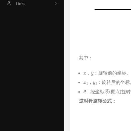
Online Judge
Links
AI 资源
Harrytsz
Github 项目
Java 资源汇总
开发工具官网
其中：
Time Machine
x
y
，
：旋转前的坐标。
南山书房
x
1
y
1
，
：旋转后的坐标
Online Coding
θ
：绕坐标系(原点)旋
封神榜
逆时针旋转公式：
关于