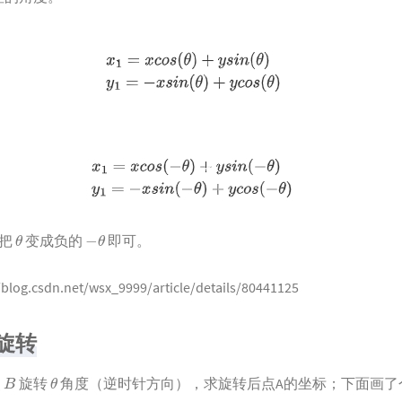
θ
−
θ
，把
变成负的
即可。
/blog.csdn.net/wsx_9999/article/details/80441125
旋转
B
θ
点
旋转
角度（逆时针方向），求旋转后点A的坐标；下面画了