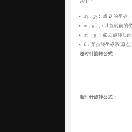
其中：
x
b
y
b
B
，
： 点
的坐标
x
y
A
，
：点
旋转前的
x
1
y
1
A
，
：点
旋转后的
θ
：某点绕坐标系(原点
逆时针旋转公式：
顺时针旋转公式：