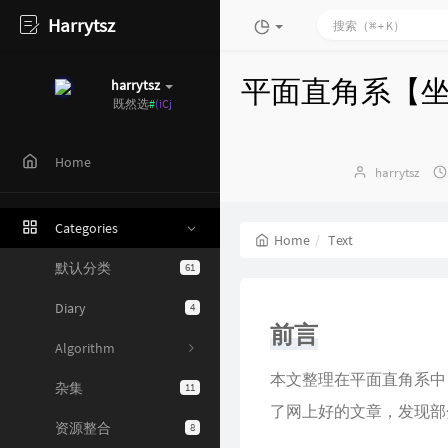
Harrytsz
平面直角系【坐
harrytsz
既
]
:
p
z
~
Home
Author：
harrytsz
Categories
Home
Text
默认分类
61
Diary
4
前言
Algorithm
本文整理在平面直角系中
杂集
11
了网上好的文章，发现部
资源整合
8