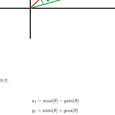
。
转角度。