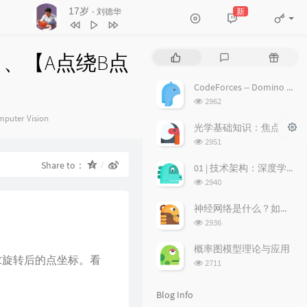
17岁
新
- 刘德华
3
不浪漫罪名
王杰
4
17岁
刘德华
、【A点绕B点
P
L
R
5
沉默是金
张国荣
o
a
a
p
t
n
6
随缘
温兆伦
CodeForces -- Domino piling
u
e
d
浏
2962
7
红日
李克勤
l
s
o
览
egories：
puter Vision
a
次
t
m
光学基础知识：焦点、弥散圆、景深、焦深
8
每段路
吕方
数:
r
c
a
浏
2951
9
等你等到我心痛
张学友
a
o
r
览
次
Share to：
r
m
t
01 | 技术架构：深度学习推荐系统的经典技术架构长啥样？
10
海阔天空
BEYOND
数:
t
m
i
浏
2940
11
爱的故事 (上集)
孙耀威
i
览
e
c
次
c
n
l
神经网络是什么？如何直观理解它的能力极限？它是如何无限逼近真理？
12
偏偏喜欢你
陈百强
数:
l
t
e
浏
2936
览
e
s
s
13
月半小夜曲
李克勤
次
s
概率图模型理论与应用
14
白玫瑰
陈奕迅
数:
求旋转后的点坐标。看
浏
2711
览
15
巨轮
萧正楠 / 陈展鹏
次
Blog Info
16
友情岁月
郑伊健
数: