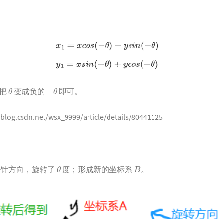
θ
−
θ
，把
变成负的
即可。
/blog.csdn.net/wsx_9999/article/details/80441125
θ
B
时针方向，旋转了
度；形成新的坐标系
。