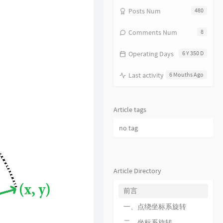
17
分分钟需要你
林子祥
Posts Num
480
18
饿狼传说
张学友
Comments Num
8
19
无赖
郑中基
Operating Days
6 Y 350 D
20
风继续吹
张国荣
21
听风的歌
郭富城
Last activity
6 Mouths Ago
22
风沙
林保怡
23
真的爱你
BEYOND
Article tags
24
一生何求
陈百强
no tag
25
相依为命
陈小春
26
幼稚完
林峯
27
只愿一生爱一人
张学友
Article Directory
28
你的浅笑
吕方
前言
29
我的回忆不是我的
海鸣威
一、点绕坐标系旋转
30
乱世巨星
陈小春
二、坐标系旋转