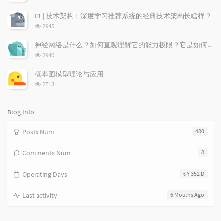
a
o
r
览
次
r
m
t
01 | 技术架构：深度学习推荐系统的经典技术架构长啥样？
数:
t
m
i
浏
2945
i
e
c
览
次
c
n
l
神经网络是什么？如何直观理解它的能力极限？它是如何无限逼近真理？
数:
l
t
e
浏
2940
览
e
s
s
次
s
概率图模型理论与应用
数:
浏
2713
览
次
数:
Blog Info
Posts Num
480
Comments Num
8
Operating Days
6 Y 352 D
Last activity
6 Mouths Ago