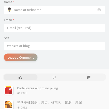
Name
*
🎲
Email
*
Site
Leave a Comment
P
L
R
o
a
a
p
t
n
CodeForces -- Domino piling
u
e
d
浏
2971
l
s
o
览
a
t
m
次
光学基础知识：焦点、弥散圆、景深、焦深
数:
r
c
a
浏
2962