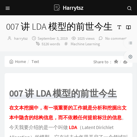
Harrytsz
007 讲 LDA 模型的前世今生
Author：
发
harrytsz
September 3, 2019
1025 views
No comments
布
Categories：
5126 words
Machine Learning
时
间：
Home
Text
Share to：
007 讲 LDA 模型的前世今生
在文本挖掘中，有一项重要的工作就是分析和挖掘出文
本中隐含的结构信息，而不依赖任何提前标注的信息
。
今天我要介绍的是一个叫做
LDA
（Latent Dirichlet