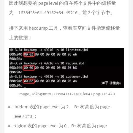
因此我想要的 page level 的值在整个文件中的偏移量
为：16384*3+64=49152+64=49216，前 2 个字节中。
接下来用 hexdump 工具，查看表空间文件指定偏移量
上的数据：
image_1dk5g0mt9112sso41a121ai01le041.png-115.4kB
linetem 表的 page level 为 2， B+ 树高度为 page
level+1=3 ；
region 表的 page level 为 0，B+ 树高度为 page