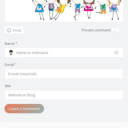
Private comment
Emoji
Name
*
🎲
Email
*
Site
Leave a Comment