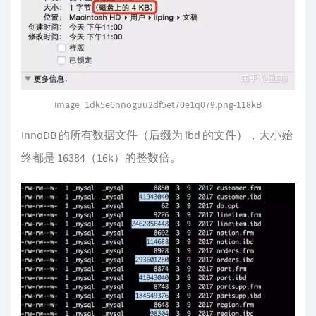
image_1dk5e6nnoguu2df5et70e1q079.png-118kB
InnoDB 的所有数据文件（后缀为 ibd 的文件），大小始
终都是 16384（16k）的整数倍。