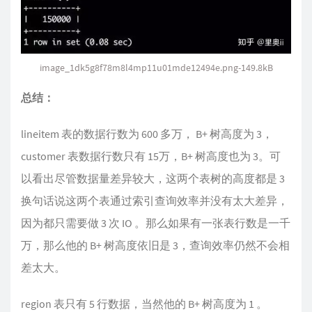
image_1dk5g8f78m8l4mp11u01mde12494e.png-149.8kB
总结：
lineitem 表的数据行数为 600 多万， B+ 树高度为 3，
customer 表数据行数只有 15万，B+ 树高度也为 3。可
以看出尽管数据量差异较大，这两个表树的高度都是 3
换句话说这两个表通过索引查询效率并没有太大差异，
因为都只需要做 3 次 IO 。那么如果有一张表行数是一千
万，那么他的 B+ 树高度依旧是 3，查询效率仍然不会相
差太大。
region 表只有 5 行数据，当然他的 B+ 树高度为 1 。