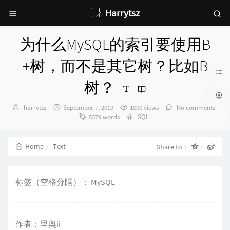
Harrytsz
为什么MySQL的索引要使用B
+树，而不是其它树？比如B
树？
Author：
发
harrytsz
September 7, 2019
1000 views
No comments
布
Categories：
5379 words
SQL
时
间：
Home
Text
Share to：
标签（空格分隔）： MySQL
作者：里奥ii