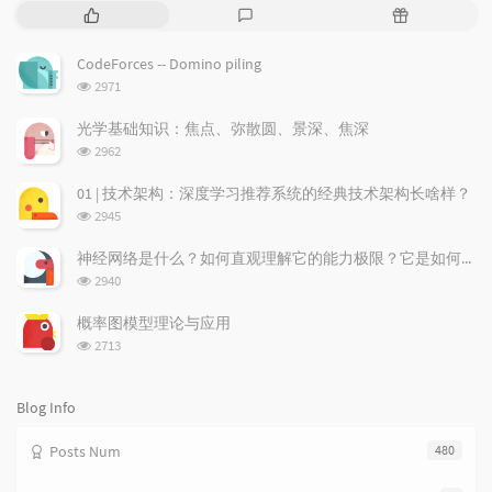
P
L
R
o
a
a
p
t
n
CodeForces -- Domino piling
u
e
d
浏
2971
l
s
o
览
a
t
m
次
光学基础知识：焦点、弥散圆、景深、焦深
数:
r
c
a
浏
2962
a
o
r
览
次
r
m
t
01 | 技术架构：深度学习推荐系统的经典技术架构长啥样？
数:
t
m
i
浏
2945
i
e
c
览
次
c
n
l
神经网络是什么？如何直观理解它的能力极限？它是如何无限逼近真理？
数:
l
t
e
浏
2940
览
e
s
s
次
s
概率图模型理论与应用
数:
浏
2713
览
次
数:
Blog Info
Posts Num
480