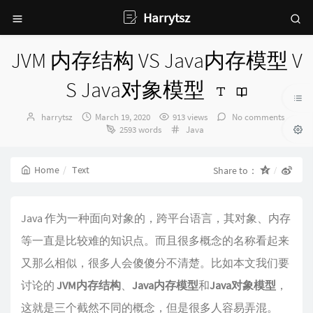
Harrytsz
JVM 内存结构 VS Java内存模型 V
S Java对象模型
Author：
发
harrytsz
March 19, 2020
913 views
No comments
布
Categories：
2593 words
Java
时
间：
Home
Text
Share to：
Java 作为一种面向对象的，跨平台语言，其对象、内存
等一直是比较难的知识点。而且很多概念的名称看起来
又那么相似，很多人会傻傻分不清楚。比如本文我们要
讨论的
JVM内存结构
、
Java内存模型
和
Java对象模型
，
这就是三个截然不同的概念，但是很多人容易弄混。