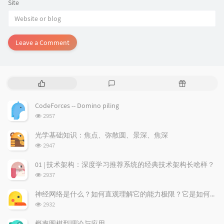
Site
Leave a Comment
P
L
R
o
a
a
p
t
n
CodeForces -- Domino piling
u
e
d
浏
2957
l
s
o
览
a
t
m
次
光学基础知识：焦点、弥散圆、景深、焦深
数:
r
c
a
浏
2947
a
o
r
览
次
r
m
t
01 | 技术架构：深度学习推荐系统的经典技术架构长啥样？
数:
t
m
i
浏
2937
i
e
c
览
次
c
n
l
神经网络是什么？如何直观理解它的能力极限？它是如何无限逼近真理？
数:
l
t
e
浏
2932
览
e
s
s
次
s
概率图模型理论与应用