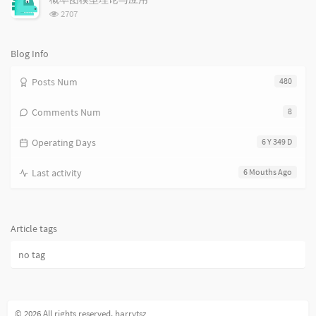
数:
浏
2707
览
次
数:
Blog Info
Posts Num
480
Comments Num
8
Operating Days
6 Y 349 D
Last activity
6 Mouths Ago
Article tags
no tag
© 2026 All rights reserved. harrytsz