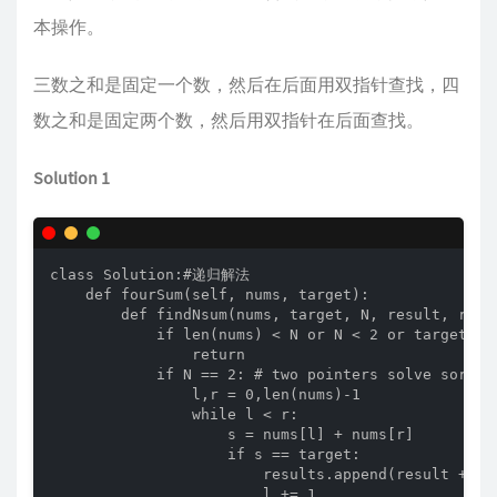
本操作。
三数之和是固定一个数，然后在后面用双指针查找，四
数之和是固定两个数，然后用双指针在后面查找。
Solution 1
class Solution:#递归解法

    def fourSum(self, nums, target):

        def findNsum(nums, target, N, result, resul
            if len(nums) < N or N < 2 or target < 
                return

            if N == 2: # two pointers solve sorted 
                l,r = 0,len(nums)-1

                while l < r:

                    s = nums[l] + nums[r]

                    if s == target:

                        results.append(result + [nu
                        l += 1
