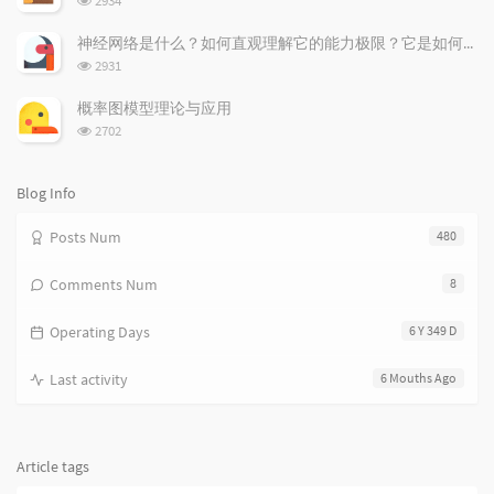
2934
i
e
c
览
次
c
n
l
神经网络是什么？如何直观理解它的能力极限？它是如何无限逼近真理？
数:
l
t
e
浏
2931
览
e
s
s
次
s
概率图模型理论与应用
数:
浏
2702
览
次
数:
Blog Info
Posts Num
480
Comments Num
8
Operating Days
6 Y 349 D
Last activity
6 Mouths Ago
Article tags