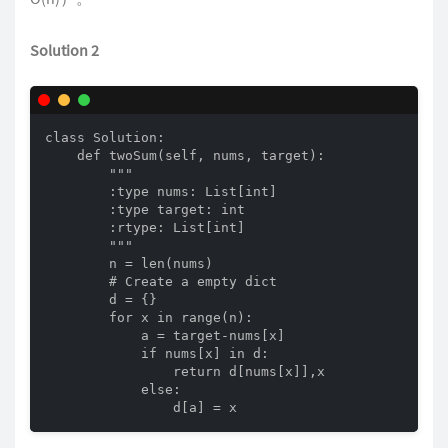
Solution 2
class Solution:

    def twoSum(self, nums, target):

        """

        :type nums: List[int]

        :type target: int

        :rtype: List[int]

        """           

        n = len(nums)

        # Create a empty dict

        d = {}

        for x in range(n):

            a = target-nums[x]

            if nums[x] in d:

                return d[nums[x]],x

            else:

                d[a] = x