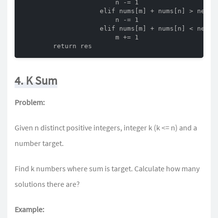
                        n -= 1

                    elif nums[m] + nums[n] > newTar
                        n -= 1

                    elif nums[m] + nums[n] < newTar
                        m += 1

        return res
4. K Sum
Problem:
Given n distinct positive integers, integer k (k <= n) and a
number target.
Find k numbers where sum is target. Calculate how many
solutions there are?
Example: