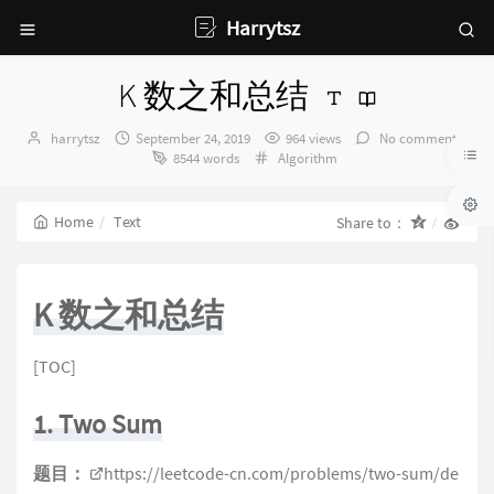
Harrytsz
K 数之和总结
Author：
发
harrytsz
September 24, 2019
964 views
No comments
布
Categories：
8544 words
Algorithm
时
间：
Home
Text
Share to：
K 数之和总结
[TOC]
1. Two Sum
题目：
https://leetcode-cn.com/problems/two-sum/de