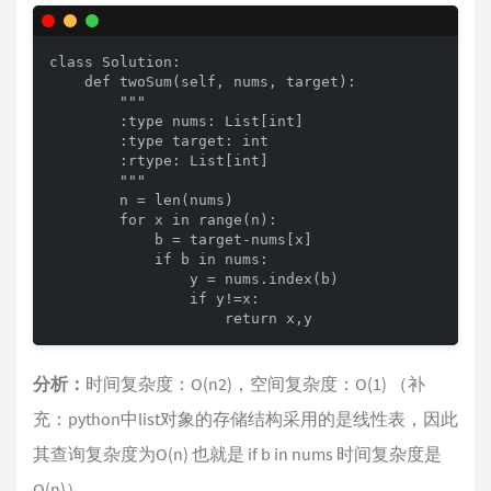
class Solution:

    def twoSum(self, nums, target):

        """

        :type nums: List[int]

        :type target: int

        :rtype: List[int]

        """       

        n = len(nums)

        for x in range(n):

            b = target-nums[x]

            if b in nums:

                y = nums.index(b)

                if y!=x:

                    return x,y
分析：
时间复杂度：O(n2)，空间复杂度：O(1) （补
充：python中list对象的存储结构采用的是线性表，因此
其查询复杂度为O(n) 也就是 if b in nums 时间复杂度是
O(n)）。