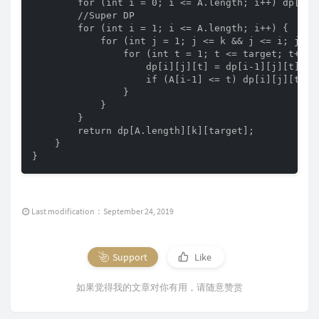
        for (int i = 0; i <= A.length; i++) dp[i][0
        //Super DP

        for (int i = 1; i <= A.length; i++) {

            for (int j = 1; j <= k && j <= i; j++) 
                for (int t = 1; t <= target; t++) {
                    dp[i][j][t] = dp[i-1][j][t];

                    if (A[i-1] <= t) dp[i][j][t] +=
                }

            }

        }

        return dp[A.length][k][target];

    }

}
Last modification：September 24, 2019
Support
Like
如果觉得我的文章对你有用，请随意赞赏