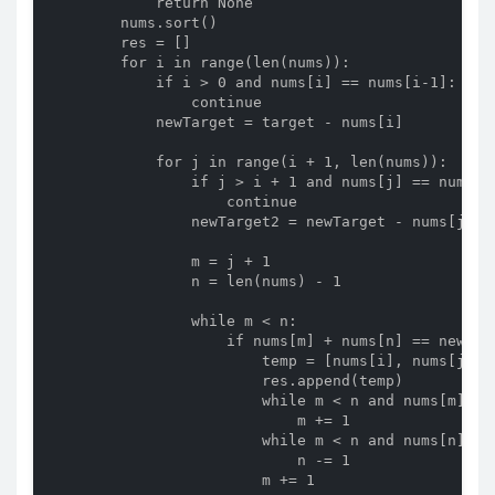
            return None

        nums.sort()

        res = []

        for i in range(len(nums)):

            if i > 0 and nums[i] == nums[i-1]:

                continue

            newTarget = target - nums[i]

            for j in range(i + 1, len(nums)):

                if j > i + 1 and nums[j] == nums[j-
                    continue

                newTarget2 = newTarget - nums[j]

                m = j + 1

                n = len(nums) - 1

                while m < n:

                    if nums[m] + nums[n] == newTarg
                        temp = [nums[i], nums[j], n
                        res.append(temp)

                        while m < n and nums[m] == 
                            m += 1

                        while m < n and nums[n] == 
                            n -= 1

                        m += 1
