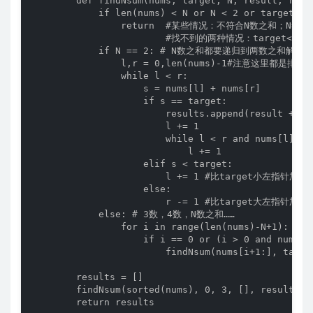
        def findNsum(nums, target, N, result, r
            if len(nums) < N or N < 2 or target < 
                return  #某些情况：不符合N数之和；N=1；

                        #找不到的两种情况：target<N个
            if N == 2: # N数之和都要递归到两数之和解决

                l,r = 0,len(nums)-1#注意这里都是排
                while l < r:

                    s = nums[l] + nums[r]

                    if s == target:

                        results.append(result + [nu
                        l += 1

                        while l < r and nums[l] 
                            l += 1

                    elif s < target:

                        l += 1 #比target小左指针加1

                    else:

                        r -= 1 #比target大左指针加1

            else: # 3数，4数，N数之和……

                for i in range(len(nums)-N+1): 
                    if i == 0 or (i > 0 and nums[i-
                        findNsum(nums[i+1:], targe
        results = []

        findNsum(sorted(nums), 0, 3, [], results)

        return results