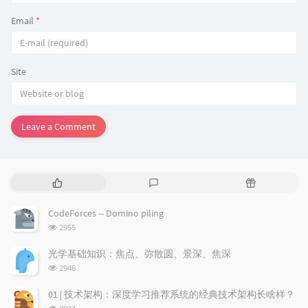
Email
*
Site
Leave a Comment
P
L
R
o
a
a
p
t
n
CodeForces -- Domino piling
u
e
d
浏
2955
l
s
o
览
a
t
m
次
光学基础知识：焦点、弥散圆、景深、焦深
数:
r
c
a
浏
2946
a
o
r
览
次
r
m
t
01 | 技术架构：深度学习推荐系统的经典技术架构长啥样？
数:
t
m
i
浏