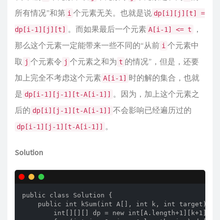
所有情况”和第
个元素无关。也就是说
i
dp[i][j][t] =
。而如果最后一个元素
，
dp[i-1][j][t]
A[i-1] <= t
那么这个元素一定能带来一些不同的“从前
个元素中
i
取
个元素令
个元素之和为
的情况”，但是，还要
j
j
t
加上完全不考虑这个元素
时的解的集合，也就
A[i-1]
是
。因为，加上这个元素之
dp[i-1][j-1][t-A[i-1]]
后的
不会影响已经遍历过的
dp[i][j-1][t-A[i-1]]
。
dp[i-1][j-1][t-A[i-1]]
Solution
public class Solution {

    public int kSum(int A[], int k, int target) {

        int[][][] dp = new int[A.length+1][k+1][tar