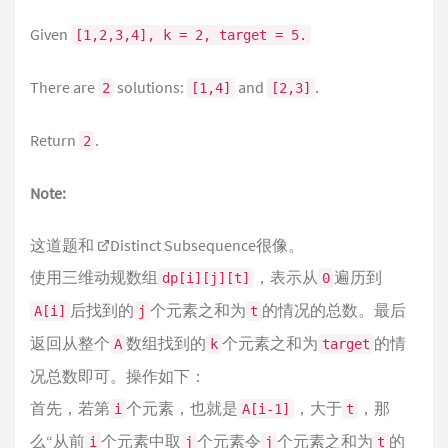
Given
[1,2,3,4], k = 2, target = 5.
There are
solutions:
and
.
2
[1,4]
[2,3]
Return
.
2
Note:
这道题和
Distinct Subsequence
很像。
使用三维动规数组
，表示从
遍历到
dp[i][j][t]
0
后找到的
个元素之和为
的情况的总数。最后
A[i]
j
t
返回从整个
数组找到的
个元素之和为
的情
A
k
target
况总数即可。操作如下：
首先，若第
个元素，也就是
，大于
，那
i
A[i-1]
t
么“从前
个元素中取
个元素令
个元素之和为
的
i
j
j
t