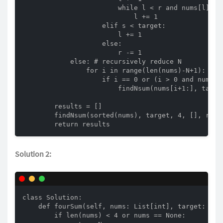
                        while l < r and nums[l] == 
                            l += 1

                    elif s < target:

                        l += 1

                    else:

                        r -= 1

            else: # recursively reduce N

                for i in range(len(nums)-N+1):

                    if i == 0 or (i > 0 and nums[i-
                        findNsum(nums[i+1:], targe
        results = []

        findNsum(sorted(nums), target, 4, [], resul
        return results
Solution 2:
class Solution:

    def fourSum(self, nums: List[int], target: int)
        if len(nums) < 4 or nums == None:
