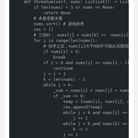
    def threeSum(self, nums: List[int]) -> List[Lis
        if len(nums) < 3 or nums == None:

            return None

        # 本题需要去重

        nums.sort() # 原地排序

        res = []

        # 三指针： nums[j] + nums[k] == -nums[i]

        for i in range(len(nums)):

            # 排序之后，nums[i]大于0则不可能从后面找到解

            if nums[i] > 0:

                break

            if i > 0 and nums[i] == nums[i - 1]:

                continue

            j = i + 1

            k = len(nums) - 1

            while j < k:

                _sum = nums[i] + nums[j] + nums[k]

                if _sum == 0:

                    temp = [nums[i], nums[j], nums[
                    res.append(temp)

                    while j < k and nums[j] == nums
                        j += 1

                    while j < k and nums[k] == nums
                        k -= 1

                    j += 1
