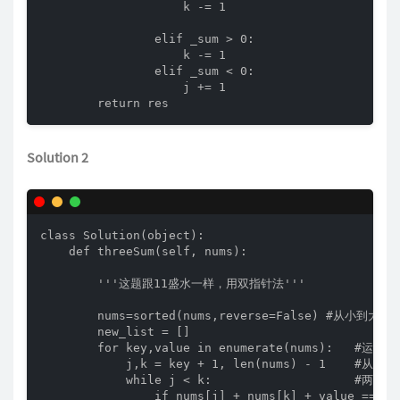
                    k -= 1

                elif _sum > 0:

                    k -= 1

                elif _sum < 0:

                    j += 1

        return res
Solution 2
class Solution(object):

    def threeSum(self, nums):

        '''这题跟11盛水一样，用双指针法'''

        nums=sorted(nums,reverse=False) #从小到大s
        new_list = []

        for key,value in enumerate(nums):   
            j,k = key + 1, len(nums) - 1    
            while j < k:                    #两
                if nums[j] + nums[k] + value == 0:
