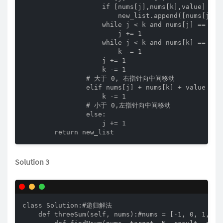
                    if [nums[j],nums[k],value] not
                        new_list.append([nums[j],nu
                    while j < k and nums[j] == num
                        j += 1

                    while j < k and nums[k] == num
                        k -= 1

                    j += 1

                    k -= 1

                # 大于 0, 右指针向中间移动

                elif nums[j] + nums[k] + value > 0:
                    k -= 1

                # 小于 0,左指针向中间移动

                else:

                    j += 1

        return new_list 
Solution 3
class Solution:#递归解法

    def threeSum(self, nums):#nums = [-1, 0, 1, 2, 