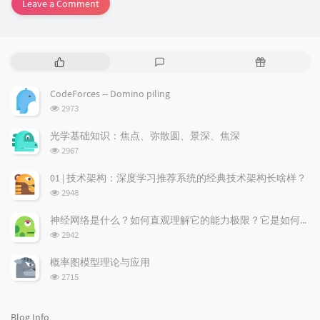
Leave a Comment
P
L
R
o
a
a
p
t
n
CodeForces -- Domino piling
u
e
d
浏
2973
l
s
o
览
a
t
m
次
光学基础知识：焦点、弥散圆、景深、焦深
数:
r
c
a
浏
2967
a
o
r
览
次
r
m
t
01 | 技术架构：深度学习推荐系统的经典技术架构长啥样？
数:
t
m
i
浏
2948
i
e
c
览
次
c
n
l
神经网络是什么？如何直观理解它的能力极限？它是如何无限逼近真理？
数:
l
t
e
浏
2942
览
e
s
s
次
s
概率图模型理论与应用
数:
浏
2715
览
次
数:
Blog Info