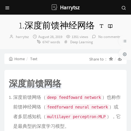
Harrytsz
1.深度前馈神经网络
Author：
发
harrytsz
August 28, 2019
1351 views
No comments
布
Categories：
6747 words
Deep Learning
时
间：
Home
Text
Share to：
深度前馈网络
深度前馈网络（
）也称作
deep feedfoward network
前馈神经网络（
）或
feedforward neural network
者多层感知机（
），它
multilayer perceptron:MLP
是最典型的深度学习模型。