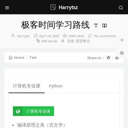
Harrytsz
极客时间学习路线
Author：
发
harrytsz
April 14, 2020
1049 views
No comments
布
Categories：
699 words
杂集
资源整合
时
间：
Home
Text
Share to：
计算机专业课
Python
计算机专业课
编译原理之美（宫文学）