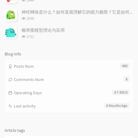
2944
i
e
c
览
次
c
n
l
神经网络是什么？如何直观理解它的能力极限？它是如何无限逼近真理？
数:
l
t
e
浏
2938
览
e
s
s
次
s
概率图模型理论与应用
数:
浏
2712
览
次
数:
Blog Info
Posts Num
480
Comments Num
8
Operating Days
6 Y 350 D
Last activity
6 Mouths Ago
Article tags