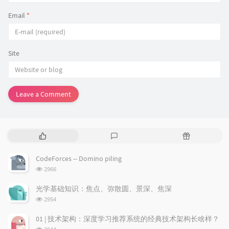
Email
*
Site
Leave a Comment
P
L
R
o
a
a
p
t
n
CodeForces -- Domino piling
u
e
d
浏
2966
l
s
o
览
a
t
m
次
光学基础知识：焦点、弥散圆、景深、焦深
数:
r
c
a
浏
2954
a
o
r
览
次
r
m
t
01 | 技术架构：深度学习推荐系统的经典技术架构长啥样？
数:
t
m
i
浏