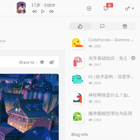
17岁
新
- 刘德华
3
不浪漫罪名
王杰
4
17岁
刘德华
P
L
R
5
沉默是金
张国荣
o
a
a
p
t
n
6
随缘
温兆伦
CodeForces -- Domino piling
ategories：
ava
u
e
d
浏
2955
7
红日
李克勤
l
s
o
览
a
次
t
m
光学基础知识：焦点、弥散圆、景深、焦深
8
每段路
吕方
Share to：
数:
r
c
a
浏
2947
9
等你等到我心痛
张学友
a
o
r
览
次
r
m
t
01 | 技术架构：深度学习推荐系统的经典技术架构长啥样？
10
海阔天空
BEYOND
数:
t
m
i
浏
2936
11
爱的故事 (上集)
孙耀威
i
览
e
c
次
c
n
l
神经网络是什么？如何直观理解它的能力极限？它是如何无限逼近真理？
12
偏偏喜欢你
陈百强
数:
l
t
e
浏
2931
览
e
s
s
13
月半小夜曲
李克勤
次
s
概率图模型理论与应用
14
白玫瑰
陈奕迅
数:
浏
2704
览
15
巨轮
萧正楠 / 陈展鹏
次
Blog Info
16
友情岁月
郑伊健
数: