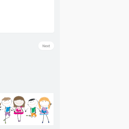
46
爱在记忆中找你
林峯
47
风的季节
Soler
48
你瞒我瞒
陈柏宇
49
领会
林峯
50
醉凡尘
张卫健
Next
51
不再犹豫
BEYOND
52
斯德哥尔摩情人
陈奕迅
53
只爱西经
洪楗华
54
岁月无情
郑少秋
55
暗里着迷
刘德华
56
热血燃烧
郑伊健 / 陈小春
57
谁明浪子心
王杰
58
男儿当自强
林子祥
59
爱得太迟
古巨基