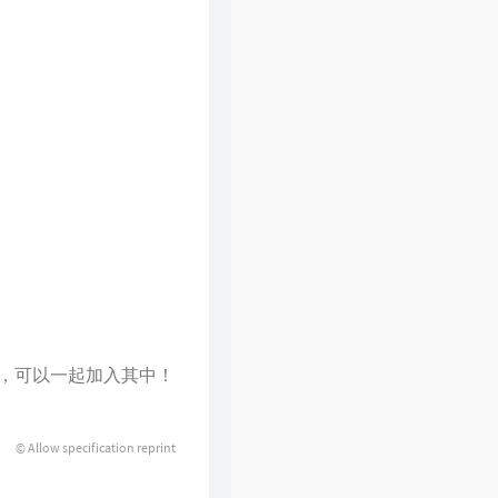
31
倩女幽魂
张国荣
32
下世纪
陈展鹏
33
酷爱
张敬轩
34
一生不变
李克勤
35
一丝不挂
陈奕迅
36
七友
梁汉文
37
天命最高
古天乐
38
反话
林峯
39
人龙传说
陈浩民
40
厌弃
许廷铿
41
只想一生跟你走
张学友
，可以一起加入其中！
42
冷雨夜
BEYOND
43
浮夸
陈奕迅
© Allow specification reprint
44
悔别离
陈展鹏
45
谁伴我闯荡
BEYOND