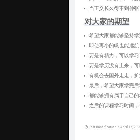
当正义长久得不到伸张
Github 项目
对大家的期望
Java 资源汇总
开发工具官网
希望大家都能够坚持学
即使再小的帆也能远航
Time Machine
要是有精力，可以学习
南山书房
要是学历没有上来，可
Online Coding
有机会去国外走走，扩
封神榜
最后，希望大家学完后
都能够拥有属于自己的
关于
之后的课程学习时间，
Last modification：April 17, 202