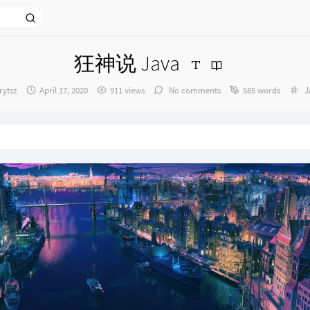
狂神说 Java
hor：
发
C
rytsz
April 17, 2020
911 views
No comments
585 words
J
布
时
间：