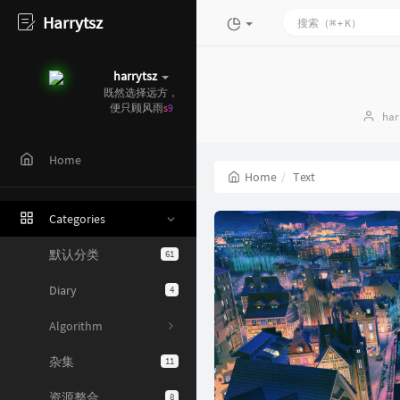
Harrytsz
harrytsz
既然选择远方，
便
z
4
&
I
_
Aut
har
Home
Home
Text
Categories
默认分类
61
Diary
4
Algorithm
杂集
11
资源整合
8