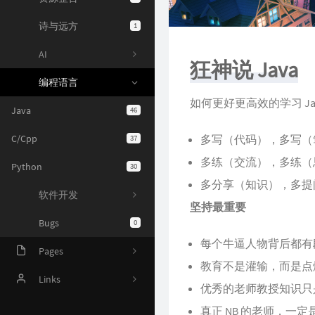
诗与远方
1
AI
狂神说 Java
编程语言
如何更好更高效的学习 Ja
Java
46
C/Cpp
多写（代码），多写（
37
多练（交流），多练（
Python
30
多分享（知识），多提
软件开发
坚持最重要
Bugs
0
每个牛逼人物背后都有
Pages
教育不是灌输，而是点
Online Judge
Links
优秀的老师教授知识只
AI 资源
Harrytsz
真正 NB 的老师，一