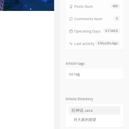
17
分分钟需要你
林子祥
Posts Num
480
18
饿狼传说
张学友
Comments Num
8
19
无赖
郑中基
Operating Days
6 Y 349 D
20
风继续吹
张国荣
21
听风的歌
郭富城
Last activity
6 Mouths Ago
22
风沙
林保怡
23
真的爱你
BEYOND
Article tags
24
一生何求
陈百强
no tag
25
相依为命
陈小春
26
幼稚完
林峯
27
只愿一生爱一人
张学友
Article Directory
28
你的浅笑
吕方
狂神说 Java
29
我的回忆不是我的
海鸣威
对大家的期望
30
乱世巨星
陈小春