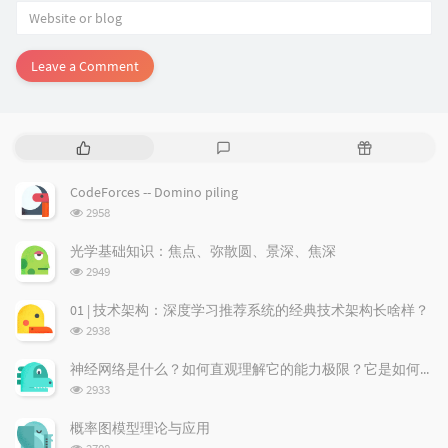
Leave a Comment
P
L
R
o
a
a
p
t
n
CodeForces -- Domino piling
u
e
d
浏
2958
l
s
o
览
a
t
m
次
光学基础知识：焦点、弥散圆、景深、焦深
数:
r
c
a
浏
2949
a
o
r
览
次
r
m
t
01 | 技术架构：深度学习推荐系统的经典技术架构长啥样？
数:
t
m
i
浏
2938
i
e
c
览
次
c
n
l
神经网络是什么？如何直观理解它的能力极限？它是如何无限逼近真理？
数:
l
t
e
浏
2933
览
e
s
s
次
s
概率图模型理论与应用
数:
浏