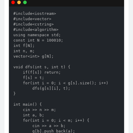
#include<iostream>

#include<vector>

#include<cstring>

#include<algorithm>

using namespace std;

const int N = 100010;

int f[N];

int n, m;

vector<int> g[N];

void dfs(int s, int t) {

    if(f[s]) return;

    f[s] = t;

    for(int i = 0; i < g[s].size(); i++)

        dfs(g[s][i], t);

}

int main() {

    cin >> n >> m;

    int a, b;

    for(int i = 0; i < m; i++) {

        cin >> a >> b;

        g[b].push_back(a);
