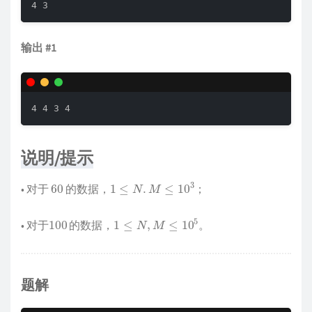
4 3
输出 #1
4 4 3 4
说明/提示
60
1
≤
N
.
M
≤
10
3
• 对于
的数据，
；
100
1
≤
N
,
M
≤
10
5
• 对于
的数据，
。
题解