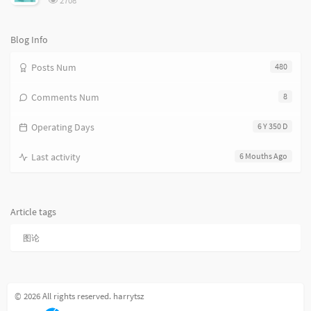
2708
览
次
数:
Blog Info
Posts Num
480
Comments Num
8
Operating Days
6 Y 350 D
Last activity
6 Mouths Ago
Article tags
图论
© 2026 All rights reserved. harrytsz