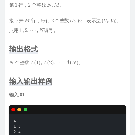
1
2
N
,
M
第
行，
个整数
。
M
2
U
i
,
V
i
U
i
,
V
i
接下来
行，每行
个整数
，表示边 (
)。
1
,
2
,
⋯
,
N
点用
编号。
输出格式
N
A
(
1
)
,
A
(
2
)
,
⋯
,
A
(
N
)
个整数
。
输入输出样例
输入 #1
4 3

1 2

2 4
