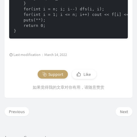
    }

    for(int i = n; i; i--) dfs(i, i);

    for(int i = 1; i <= n; i++) cout << f[i] << " "
    puts("");

    return 0;

}
Last modification：March 14, 2022
Support
Like
如果觉得我的文章对你有用，请随意赞赏
Previous
Next