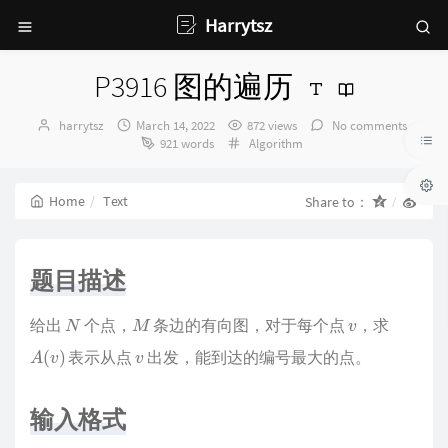
Harrytsz
P3916 图的遍历
Author：
发
harrytsz
March 14, 2022
872 views
No comments
布
Categories：
921 words
Algorithm
时
间：
Home
Text
Share to：
题目描述
N
M
v
给出
个点，
条边的有向图，对于每个点
，求
A
(
v
)
v
表示从点
出发，能到达的编号最大的点。
输入格式