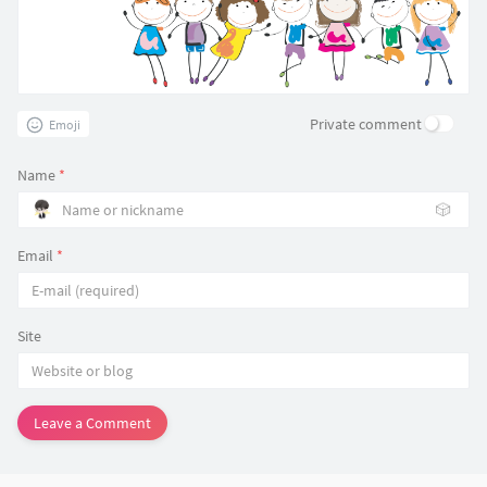
Private comment
Emoji
Name
*
🎲
Email
*
Site
Leave a Comment