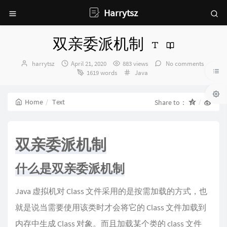
Harrytsz
双亲委派机制
Author：
发
harrytsz
April 21, 2020
883 views
No comments
布
Categories：
1619 words
Java
时
间：
Home
Text
Share to：
双亲委派机制
什么是双亲委派机制
Java 虚拟机对 Class 文件采用的是按需加载的方式，也
就是说当需要使用该类时才会将它的 Class 文件加载到
内存中生成 Class 对象。而且加载某个类的 class 文件