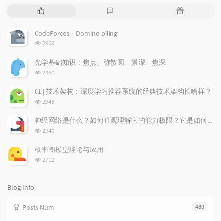
P
L
R
o
a
a
p
t
n
CodeForces -- Domino piling
u
e
d
浏
2968
l
s
o
览
a
t
m
次
光学基础知识：焦点、弥散圆、景深、焦深
数:
r
c
a
浏
2960
a
o
r
览
次
r
m
t
01 | 技术架构：深度学习推荐系统的经典技术架构长啥样？
数:
t
m
i
浏
2945
i
e
c
览
次
c
n
l
神经网络是什么？如何直观理解它的能力极限？它是如何无限逼近真理？
数:
l
t
e
浏
2940
览
e
s
s
次
s
概率图模型理论与应用
数:
浏
2712
览
次
数:
Blog Info
Posts Num
480