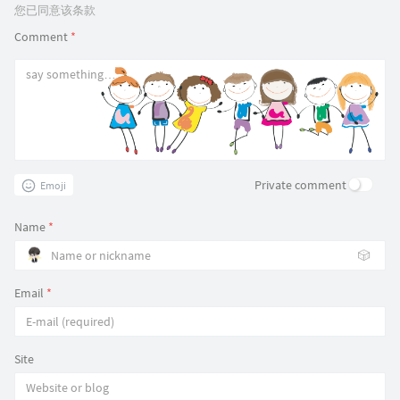
您已同意该条款
Comment
*
Private comment
Emoji
Name
*
🎲
Email
*
Site