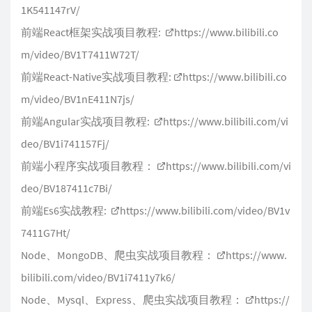
1K541147rV/
前端React框架实战项目教程:
https://www.bilibili.co
m/video/BV1T7411W72T/
前端React-Native实战项目教程:
https://www.bilibili.co
m/video/BV1nE411N7js/
前端Angular实战项目教程:
https://www.bilibili.com/vi
deo/BV1i741157Fj/
前端小程序实战项目教程：
https://www.bilibili.com/vi
deo/BV187411c7Bi/
前端Es6实战教程:
https://www.bilibili.com/video/BV1v
7411G7Ht/
Node、MongoDB、爬虫实战项目教程：
https://www.
bilibili.com/video/BV1i7411y7k6/
Node、Mysql、Express、爬虫实战项目教程：
https://