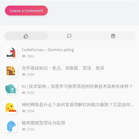
Leave a Comment
P
L
R
o
a
a
p
t
n
CodeForces -- Domino piling
u
e
d
浏
2961
l
s
o
览
a
t
m
次
光学基础知识：焦点、弥散圆、景深、焦深
数:
r
c
a
浏
2950
a
o
r
览
次
r
m
t
01 | 技术架构：深度学习推荐系统的经典技术架构长啥样？
数:
t
m
i
浏
2939
i
e
c
览
次
c
n
l
神经网络是什么？如何直观理解它的能力极限？它是如何无限逼近真理？
数:
l
t
e
浏
2934
览
e
s
s
次
s
概率图模型理论与应用
数:
浏
2709
览