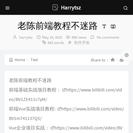
Harrytsz
老陈前端教程不迷路
Author：
发
harrytsz
May 19, 2020
898 views
No comments
布
Categories：
683 words
软件开发
时
间：
Home
Text
Share to：
老陈前端教程不迷路
前端基础实战项目教程：
https://www.bilibili.com/vid
eo/BV1ZE411c7yM/
前端Vue实战项目教程:
https://www.bilibili.com/video/
BV1m741137Q5/
Vue企业项目实战：
https://www.bilibili.com/video/BV