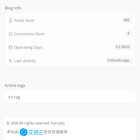
次
数:
Blog Info
Posts Num
480
Comments Num
8
Operating Days
6 Y 350 D
Last activity
6 Mouths Ago
Article tags
no tag
© 2026 All rights reserved. harrytsz
本站由
提供存储服务