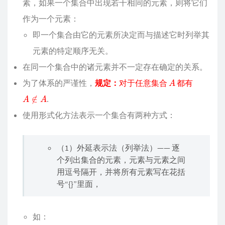
素，如果一个集合中出现若干相同的元素，则将它们
作为一个元素：
即一个集合由它的元素所决定而与描述它时列举其
元素的特定顺序无关。
在同一个集合中的诸元素并不一定存在确定的关系。
A
为了体系的严谨性，
规定：
对于任意集合
都有
A
∉
A
.
使用形式化方法表示一个集合有两种方式：
（1）外延表示法（列举法）—— 逐
个列出集合的元素，元素与元素之间
用逗号隔开，并将所有元素写在花括
号“{}”里面，
如：