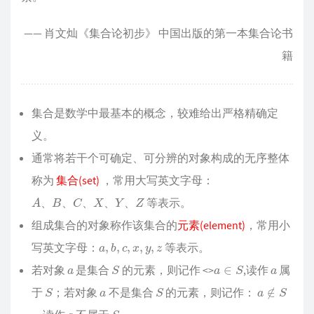
—— 肖文灿《集合论初步》 中国出版的第一本集合论书
籍
集合是数学中最基本的概念，较难给出严格精确定
义。
通常将若干个可确定、可分辨的对象构成的无序整体
称为
集合(set)
，常用大写英文字母：
A
、
B
、
C
、
X
、
Y
、
Z
等表示。
、
、
、
、
、
组成集合的对象称作该集合的
元素(element)
，常用小
a
,
b
,
c
,
x
,
y
,
z
写英文字母：
等表示。
a
S
a
∈
S
a
若对象
是集合
的元素，则记作 <>
,读作
属
S
a
S
a
∉
S
于
；若对象
不是集合
的元素，则记作：
a
S