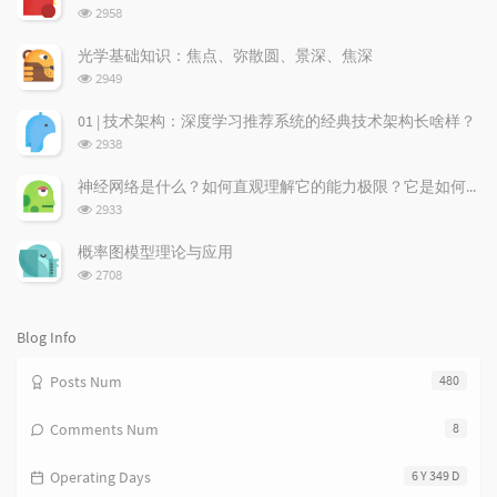
u
e
d
浏
2958
l
s
o
览
a
t
m
次
光学基础知识：焦点、弥散圆、景深、焦深
数:
r
c
a
浏
2949
a
o
r
览
次
r
m
t
01 | 技术架构：深度学习推荐系统的经典技术架构长啥样？
数:
t
m
i
浏
2938
i
e
c
览
次
c
n
l
神经网络是什么？如何直观理解它的能力极限？它是如何无限逼近真理？
数:
l
t
e
浏
2933
览
e
s
s
次
s
概率图模型理论与应用
数:
浏
2708
览
次
数:
Blog Info
Posts Num
480
Comments Num
8
Operating Days
6 Y 349 D