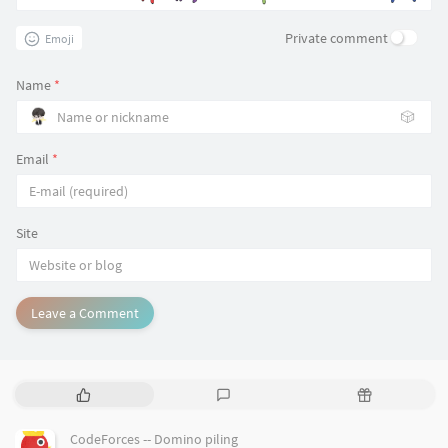
Private comment
Emoji
Name
*
🎲
Email
*
Site
Leave a Comment
P
L
R
o
a
a
p
t
n
CodeForces -- Domino piling