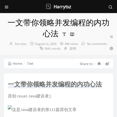
Harrytsz
一文带你领略并发编程的内功
心法
Author：
发
harrytsz
August 11, 2020
996 views
No comments
布
Categories：
5641 words
架构
时
间：
Home
Text
Share to：
一文带你领略并发编程的内功心法
原创 cxuan
Java建设者
;)