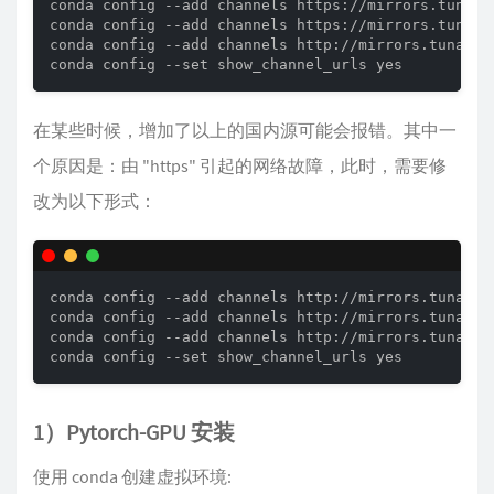
conda config --add channels https://mirrors.tuna.t
conda config --add channels https://mirrors.tuna.t
conda config --add channels http://mirrors.tuna.ts
conda config --set show_channel_urls yes
在某些时候，增加了以上的国内源可能会报错。其中一
个原因是：由 "https" 引起的网络故障，此时，需要修
改为以下形式：
conda config --add channels http://mirrors.tuna.ts
conda config --add channels http://mirrors.tuna.ts
conda config --add channels http://mirrors.tuna.ts
conda config --set show_channel_urls yes
1）Pytorch-GPU 安装
使用 conda 创建虚拟环境: