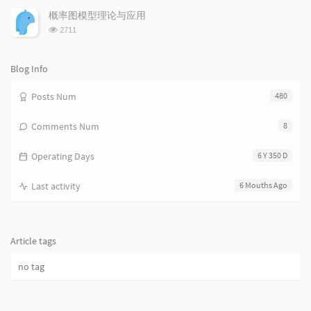
次
s
概率图模型理论与应用
数:
浏
2711
览
次
数:
Blog Info
Posts Num
480
Comments Num
8
Operating Days
6 Y 350 D
Last activity
6 Mouths Ago
Article tags
no tag