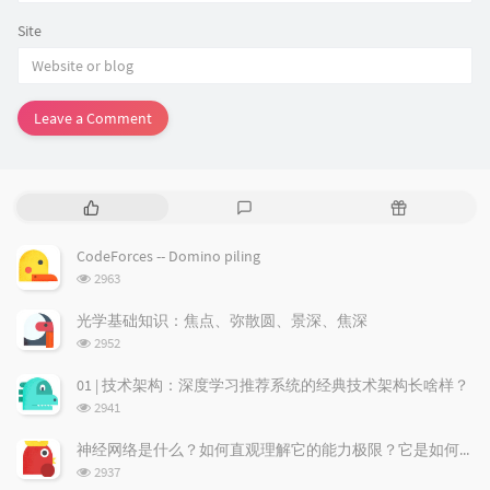
Site
Leave a Comment
P
L
R
o
a
a
p
t
n
CodeForces -- Domino piling
u
e
d
浏
2963
l
s
o
览
a
t
m
次
光学基础知识：焦点、弥散圆、景深、焦深
数:
r
c
a
浏
2952
a
o
r
览
次
r
m
t
01 | 技术架构：深度学习推荐系统的经典技术架构长啥样？
数:
t
m
i
浏
2941
i
e
c
览
次
c
n
l
神经网络是什么？如何直观理解它的能力极限？它是如何无限逼近真理？
数:
l
t
e
浏
2937
览
e
s
s