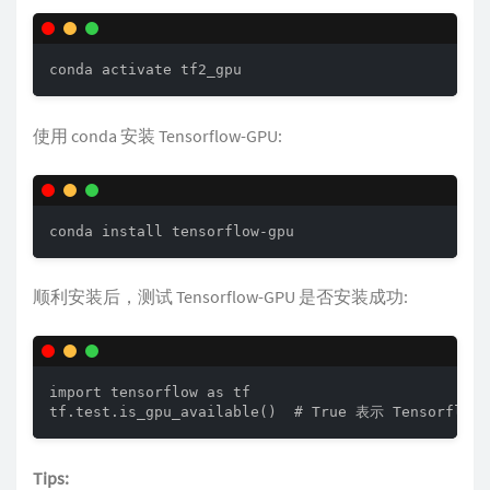
conda activate tf2_gpu
使用 conda 安装 Tensorflow-GPU:
conda install tensorflow-gpu
顺利安装后，测试 Tensorflow-GPU 是否安装成功:
import tensorflow as tf

tf.test.is_gpu_available()  # True 表示 Tensor
Tips: