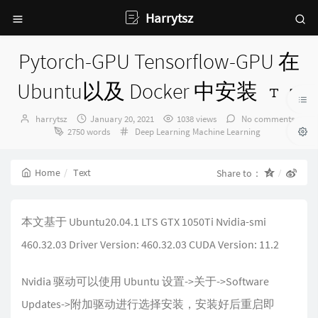
Harrytsz
Pytorch-GPU Tensorflow-GPU 在
Ubuntu以及 Docker 中安装
Author：
发
harrytsz
January 20, 2021
1038 views
No comments
布
Categories：
2750 words
Deep Learning
Machine Learning
时
间：
Home
Text
Share to：
本文基于 Ubuntu20.04.1 LTS GTX 1050Ti Nvidia-smi
460.32.03 Driver Version: 460.32.03 CUDA Version: 11.2
Nvidia 驱动可以使用 Ubuntu 设置->关于->Software
Updates->附加驱动进行选择安装，安装好后重启即