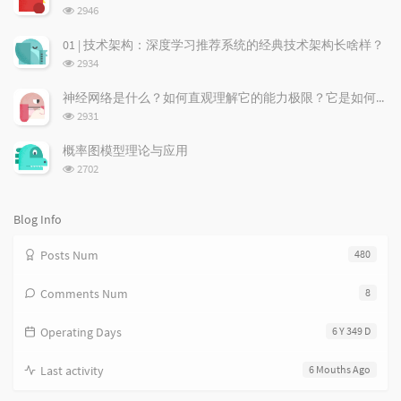
数:
r
c
a
浏
2946
a
o
r
览
次
r
m
t
01 | 技术架构：深度学习推荐系统的经典技术架构长啥样？
数:
t
m
i
浏
2934
i
e
c
览
次
c
n
l
神经网络是什么？如何直观理解它的能力极限？它是如何无限逼近真理？
数:
l
t
e
浏
2931
览
e
s
s
次
s
概率图模型理论与应用
数:
浏
2702
览
次
数:
Blog Info
Posts Num
480
Comments Num
8
Operating Days
6 Y 349 D
Last activity
6 Mouths Ago