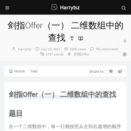
Harrytsz
剑指Offer（一） 二维数组中的
查找
Author：
发
harrytsz
July 15, 2021
1008 views
No comments
布
Categories：
1757 words
剑指Offer
时
间：
Home
Text
Share to：
剑指Offer（一） 二维数组中的查找
题目
在一个二维数组中，每一行都按照从左到右递增的顺序