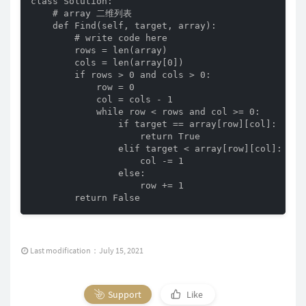
class Solution:

    # array 二维列表

    def Find(self, target, array):

        # write code here

        rows = len(array)

        cols = len(array[0])

        if rows > 0 and cols > 0:

            row = 0

            col = cols - 1

            while row < rows and col >= 0:

                if target == array[row][col]:

                    return True

                elif target < array[row][col]:

                    col -= 1

                else:

                    row += 1

        return False
Last modification：July 15, 2021
Support
Like