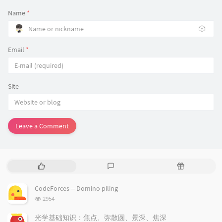
Name
*
🎲
Email
*
Site
Leave a Comment
P
L
R
o
a
a
p
t
n
CodeForces -- Domino piling
u
e
d
浏
2954
l
s
o
览
a
t
m
次
光学基础知识：焦点、弥散圆、景深、焦深