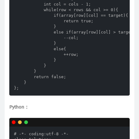
            int col = cols - 1;

            while(row < rows && col >= 0){

                if(array[row][col] == target){

                    return true;

                }

                else if(array[row][col] > target){

                    --col;

                }

                else{

                    ++row;

                }

            }

        }

        return false;

    }

};
Python：
# -*- coding:utf-8 -*-
