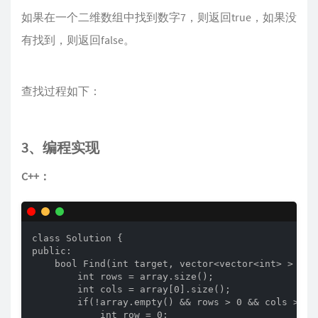
如果在一个二维数组中找到数字7，则返回true，如果没
有找到，则返回false。
查找过程如下：
3、编程实现
C++：
class Solution {

public:

    bool Find(int target, vector<vector<int> > arra
        int rows = array.size();

        int cols = array[0].size();

        if(!array.empty() && rows > 0 && cols > 0){
            int row = 0;
