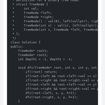
 * Definition for a binary tree node.

 * struct TreeNode {

 *     int val;

 *     TreeNode *left;

 *     TreeNode *right;

 *     TreeNode() : val(0), left(nullptr), right(nu
 *     TreeNode(int x) : val(x), left(nullptr), rig
 *     TreeNode(int x, TreeNode *left, TreeNode *r
 * };

 */

class Solution {

public:

    TreeNode* root1;

    TreeNode* root2;

    int depth1 = -1, depth2 = -1;

    void dfs(TreeNode* root, int x, int y, int h) {
        if(!root) return;

        if(root->left && root->left->val == x) root
        if(root->right && root->right->val == x) ro
        if(root->left && root->left->val == y) root
        if(root->right && root->right->val == y) ro
        dfs(root->left, x, y, h+1);

        dfs(root->right, x, y, h+1);

    }
