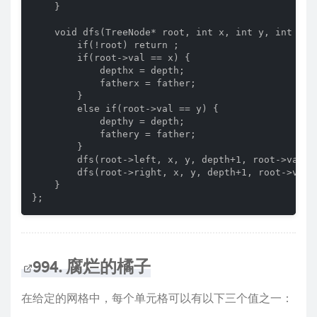
    }

    void dfs(TreeNode* root, int x, int y, int dept
        if(!root) return ;

        if(root->val == x) {

            depthx = depth;

            fatherx = father;

        }

        else if(root->val == y) {

            depthy = depth;

            fathery = father;

        }

        dfs(root->left, x, y, depth+1, root->val);

        dfs(root->right, x, y, depth+1, root->val);
    }

};
994. 腐烂的橘子
在给定的网格中，每个单元格可以有以下三个值之一：