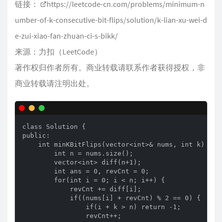
链接：
https://leetcode-cn.com/problems/minimum-n
umber-of-k-consecutive-bit-flips/solution/k-lian-xu-wei-d
e-zui-xiao-fan-zhuan-ci-s-bikk/
来源：力扣（LeetCode）
著作权归作者所有。商业转载请联系作者获得授权，非
商业转载请注明出处。
class Solution {

public:

    int minKBitFlips(vector<int>& nums, int k) {

        int n = nums.size();

        vector<int> diff(n+1);

        int ans = 0, revCnt = 0;

        for(int i = 0; i < n; i++) {

            revCnt += diff[i];

            if((nums[i] + revCnt) % 2 == 0) {

                if(i + k > n) return -1;

                revCnt++;
