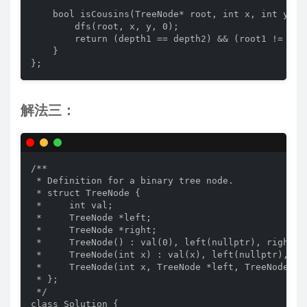
    bool isCousins(TreeNode* root, int x, int y) {

        dfs(root, x, y, 0);

        return (depth1 == depth2) && (root1 != root
    }

};
解法三：
/**

 * Definition for a binary tree node.

 * struct TreeNode {

 *     int val;

 *     TreeNode *left;

 *     TreeNode *right;

 *     TreeNode() : val(0), left(nullptr), right(nu
 *     TreeNode(int x) : val(x), left(nullptr), rig
 *     TreeNode(int x, TreeNode *left, TreeNode *r
 * };

 */

class Solution {
