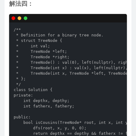
解法四：
/**

 * Definition for a binary tree node.

 * struct TreeNode {

 *     int val;

 *     TreeNode *left;

 *     TreeNode *right;

 *     TreeNode() : val(0), left(nullptr), right(nu
 *     TreeNode(int x) : val(x), left(nullptr), rig
 *     TreeNode(int x, TreeNode *left, TreeNode *r
 * };

 */

class Solution {

private:

    int depthx, depthy;

    int fatherx, fathery;

public:

    bool isCousins(TreeNode* root, int x, int y) {

        dfs(root, x, y, 0, 0);

        return depthx == depthy && fatherx != fathe