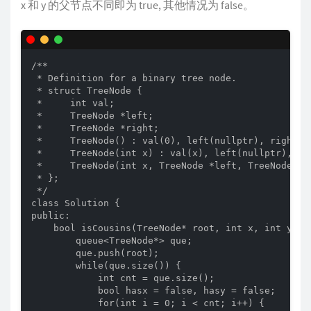
x 和 y 的父节点不同即为 true, 其他情况为 false。
/**

 * Definition for a binary tree node.

 * struct TreeNode {

 *     int val;

 *     TreeNode *left;

 *     TreeNode *right;

 *     TreeNode() : val(0), left(nullptr), right(nu
 *     TreeNode(int x) : val(x), left(nullptr), rig
 *     TreeNode(int x, TreeNode *left, TreeNode *r
 * };

 */

class Solution {

public:

    bool isCousins(TreeNode* root, int x, int y) {

        queue<TreeNode*> que;

        que.push(root);

        while(que.size()) {

            int cnt = que.size();

            bool hasx = false, hasy = false;

            for(int i = 0; i < cnt; i++) {
