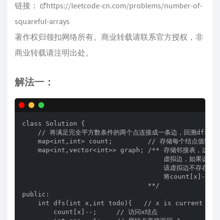
链接：
https://leetcode-cn.com/problems/number-of-
squareful-arrays
著作权归领扣网络所有。商业转载请联系官方授权，非
商业转载请注明出处。
解法一：
class Solution {

    // 将满足完全平方数条件的两个点连接成一条边，回溯dfs计
    map<int,int> count;         // 存储每个结点值数量

    map<int,vector<int>> graph; /** 存储邻接表
                                    虚拟边，如
                                    该虚拟边
                                    将count
                                **/

public:

    int dfs(int x,int todo){   // x is current nod
        count[x]--;     // 访问x结点
