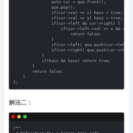
                auto cur = que.front();

                que.pop();

                if(cur->val == x) hasx = true;

                if(cur->val == y) hasy = true;

                if(cur->left && cur->right) {

                    if(cur->left->val == x && cur-
                        return false;

                }

                if(cur->left) que.push(cur->left);

                if(cur->right) que.push(cur->right)
            }

            if(hasx && hasy) return true;

        }

        return false;

    }

};
解法二：
/**
