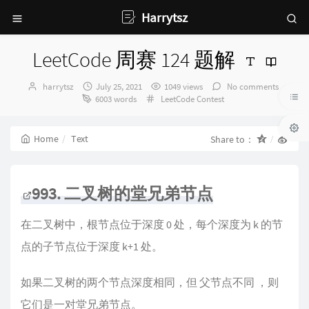
Harrytsz
LeetCode 周赛 124 题解
Author：
发
harrytsz
July 25, 2021
1049 views
No comments
布
Categories：
6003 words
LeetCode Contest
时
间：
Home
Text
Share to：
993. 二叉树的堂兄弟节点
在二叉树中，根节点位于深度 0 处，每个深度为 k 的节
点的子节点位于深度 k+1 处。
如果二叉树的两个节点深度相同，但 父节点不同 ，则
它们是一对堂兄弟节点。