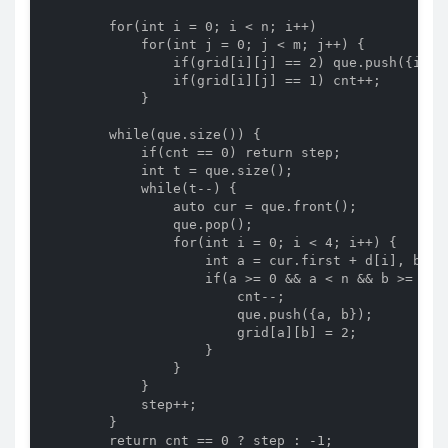
        for(int i = 0; i < n; i++)

            for(int j = 0; j < m; j++) {

                if(grid[i][j] == 2) que.push({i, j}
                if(grid[i][j] == 1) cnt++;

            }

        while(que.size()) {

            if(cnt == 0) return step;

            int t = que.size();

            while(t--) {

                auto cur = que.front();

                que.pop();

                for(int i = 0; i < 4; i++) {

                    int a = cur.first + d[i], b = c
                    if(a >= 0 && a < n && b >= 0 &&
                        cnt--;

                        que.push({a, b});

                        grid[a][b] = 2;

                    }

                }                

            }

            step++;

        }              

        return cnt == 0 ? step : -1;
