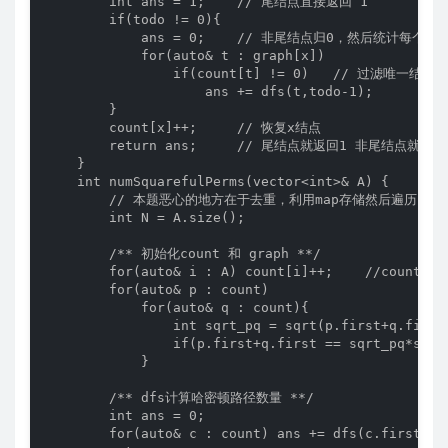
        int ans = 1;    // 尾结点直接返回 1

        if(todo != 0){

            ans = 0;    // 非尾结点归0，然后统计每个
            for(auto& t : graph[x])

                if(count[t] != 0)   // 过滤唯一结点

                    ans += dfs(t,todo-1);    

        }

        count[x]++;     // 恢复x结点

        return ans;     // 尾结点就返回1 非尾结点就返
    }

    int numSquarefulPerms(vector<int>& A) {

        // 本题恶心的地方在于去重，利用map存储然后遍历，可以
        int N = A.size();

        /** 初始化count 和 graph **/

        for(auto& i : A) count[i]++;    //count the
        for(auto& p : count)

            for(auto& q : count){

                int sqrt_pq = sqrt(p.first+q.first)
                if(p.first+q.first == sqrt_pq*sqrt
            }

        /** dfs计算哈密顿路径数量 **/

        int ans = 0;

        for(auto& c : count) ans += dfs(c.first,N-1