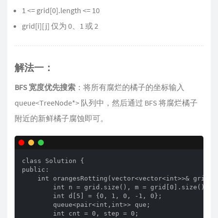
1 <= grid[0].length <= 10
grid[i][j] 仅为 0、1 或 2
解法一：
BFS 宽度优先搜索
：将所有腐烂的橘子的坐标输入
queue<TreeNode*> 队列中，然后通过 BFS 将腐烂橘子
附近的新鲜橘子腐蚀即可。
class Solution {

public:

    int orangesRotting(vector<vector<int>>& grid) {
        int n = grid.size(), m = grid[0].size();

        int d[5] = {0, 1, 0, -1, 0};

        queue<pair<int,int>> que;

        int cnt = 0, step = 0;
