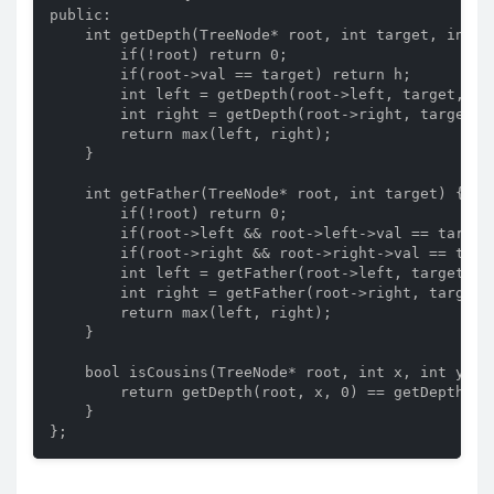
public:

    int getDepth(TreeNode* root, int target, int h)
        if(!root) return 0;

        if(root->val == target) return h;

        int left = getDepth(root->left, target, h+1
        int right = getDepth(root->right, target, h
        return max(left, right);

    }

    int getFather(TreeNode* root, int target) {

        if(!root) return 0;

        if(root->left && root->left->val == target)
        if(root->right && root->right->val == targe
        int left = getFather(root->left, target);

        int right = getFather(root->right, target);
        return max(left, right);

    }

    bool isCousins(TreeNode* root, int x, int y) {

        return getDepth(root, x, 0) == getDepth(ro
    }

};