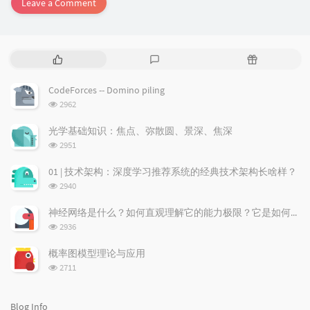
Leave a Comment
P
L
R
o
a
a
p
t
n
CodeForces -- Domino piling
u
e
d
浏
2962
l
s
o
览
a
t
m
次
光学基础知识：焦点、弥散圆、景深、焦深
数:
r
c
a
浏
2951
a
o
r
览
次
r
m
t
01 | 技术架构：深度学习推荐系统的经典技术架构长啥样？
数:
t
m
i
浏
2940
i
e
c
览
次
c
n
l
神经网络是什么？如何直观理解它的能力极限？它是如何无限逼近真理？
数:
l
t
e
浏
2936
览
e
s
s
次
s
概率图模型理论与应用
数:
浏
2711
览
次
数:
Blog Info