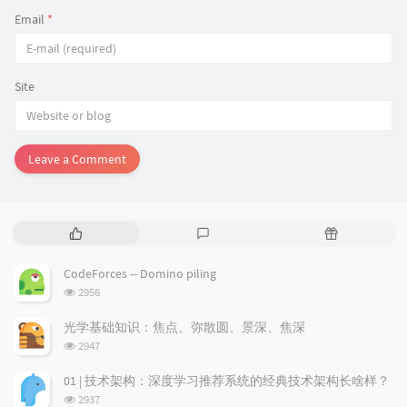
Email
*
Site
Leave a Comment
P
L
R
o
a
a
p
t
n
CodeForces -- Domino piling
u
e
d
浏
2956
l
s
o
览
a
t
m
次
光学基础知识：焦点、弥散圆、景深、焦深
数:
r
c
a
浏
2947
a
o
r
览
次
r
m
t
01 | 技术架构：深度学习推荐系统的经典技术架构长啥样？
数:
t
m
i
浏
2937