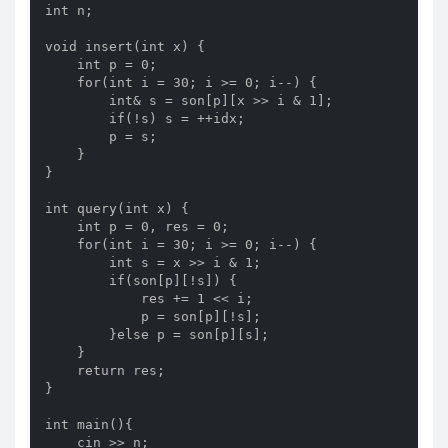
int n;

void insert(int x) {

    int p = 0;

    for(int i = 30; i >= 0; i--) {

        int& s = son[p][x >> i & 1];

        if(!s) s = ++idx;

        p = s;

    }

}

int query(int x) {

    int p = 0, res = 0;

    for(int i = 30; i >= 0; i--) {

        int s = x >> i & 1;

        if(son[p][!s]) {

            res += 1 << i;

            p = son[p][!s];

        }else p = son[p][s];

    }

    return res;

}

int main(){

    cin >> n;
