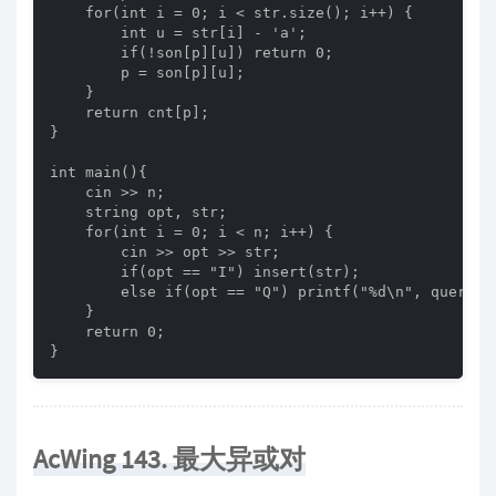
    for(int i = 0; i < str.size(); i++) {

        int u = str[i] - 'a';

        if(!son[p][u]) return 0;

        p = son[p][u];

    }

    return cnt[p];

}

int main(){

    cin >> n;

    string opt, str;

    for(int i = 0; i < n; i++) {

        cin >> opt >> str;

        if(opt == "I") insert(str);

        else if(opt == "Q") printf("%d\n", query(st
    }

    return 0;

}
AcWing 143. 最大异或对