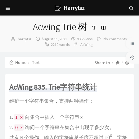
Harrytsz
Acwing Trie 树
Author：
发
harrytsz
August 11, 2021
935 views
No comments
布
Categories：
2212 words
AcWing
时
间：
Home
Text
Share to：
AcWing 835. Trie字符串统计
维护一个字符串集合，支持两种操作：
向集合中插入一个字符串 x；
I x
询问一个字符串在集合中出现了多少次。
Q x
10
5
共有 N 个操作，输入的字符串总长度不超过
，字符