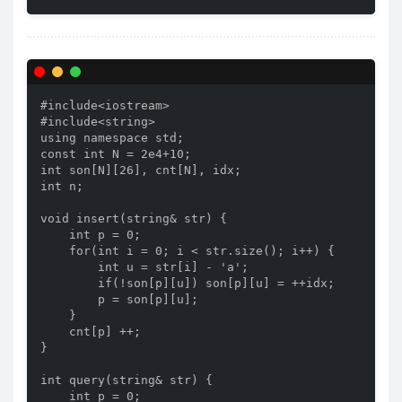
#include<iostream>

#include<string>

using namespace std;

const int N = 2e4+10;

int son[N][26], cnt[N], idx;

int n;

void insert(string& str) {

    int p = 0;

    for(int i = 0; i < str.size(); i++) {

        int u = str[i] - 'a';

        if(!son[p][u]) son[p][u] = ++idx;

        p = son[p][u];

    }

    cnt[p] ++;

}

int query(string& str) {

    int p = 0;
