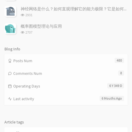
i
e
c
览
次
c
n
l
神经网络是什么？如何直观理解它的能力极限？它是如何无限逼近真理？
数:
l
t
e
浏
2931
览
e
s
s
次
s
概率图模型理论与应用
数:
浏
2707
览
次
数:
Blog Info
Posts Num
480
Comments Num
8
Operating Days
6 Y 349 D
Last activity
6 Mouths Ago
Article tags