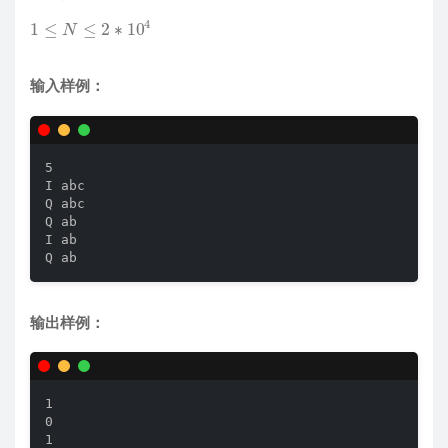
1
≤
N
≤
2
∗
10
4
输入样例：
5

I abc

Q abc

Q ab

I ab

Q ab
输出样例：
1

0

1