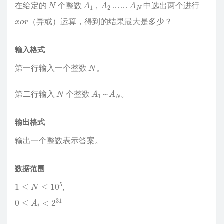
N
A
1
A
2
A
N
在给定的
个整数
，
……
中选出两个进行
x
o
r
（异或）运算，得到的结果最大是多少？
输入格式
N
第一行输入一个整数
。
N
A
1
～
A
N
第二行输入
个整数
。
～
输出格式
输出一个整数表示答案。
数据范围
1
≤
N
≤
10
5
,
0
≤
A
i
<
2
31