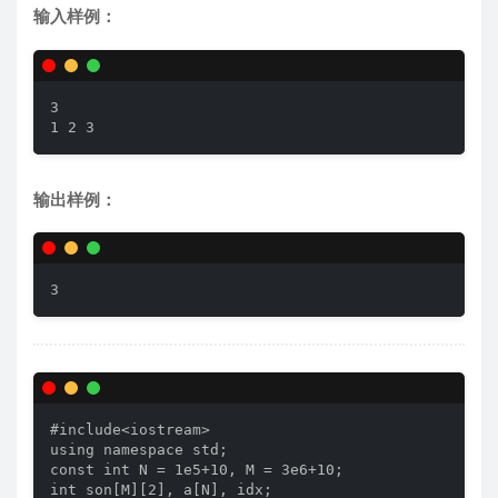
输入样例：
3

1 2 3
输出样例：
3
#include<iostream>

using namespace std;

const int N = 1e5+10, M = 3e6+10;

int son[M][2], a[N], idx;
