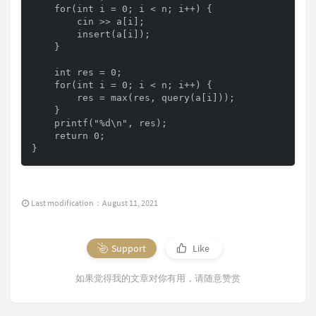
    for(int i = 0; i < n; i++) {

        cin >> a[i];

        insert(a[i]);

    }

    int res = 0;

    for(int i = 0; i < n; i++) {

        res = max(res, query(a[i]));

    }

    printf("%d\n", res);

    return 0;

}
Last modification：August 11, 2021
Support
Like
如果觉得我的文章对你有用，请随意赞赏