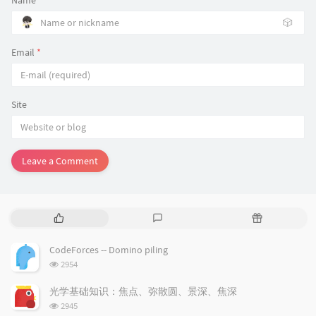
🎲
Email
*
Site
Leave a Comment
P
L
R
o
a
a
p
t
n
CodeForces -- Domino piling
u
e
d
浏
2954
l
s
o
览
a
t
m
次
光学基础知识：焦点、弥散圆、景深、焦深
数:
r
c
a
浏
2945
a
o
r