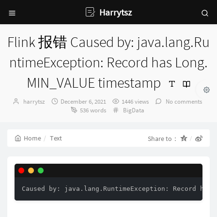
Harrytsz
Flink 报错 Caused by: java.lang.Ru
ntimeException: Record has Long.
MIN_VALUE timestamp
Author：
发
harrytsz
December 6, 2021
1446 views
No comments
布
Categories：
536 words
BigData
时
间：
Home
Text
Share to：
Caused by: java.lang.RuntimeException: Record has 