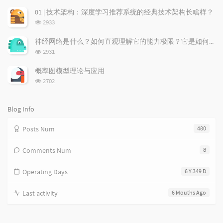
览
次
r
m
t
01 | 技术架构：深度学习推荐系统的经典技术架构长啥样？
数:
t
m
i
浏
2933
i
e
c
览
次
c
n
l
神经网络是什么？如何直观理解它的能力极限？它是如何无限逼近真理？
数:
l
t
e
浏
2931
览
e
s
s
次
s
概率图模型理论与应用
数:
浏
2702
览
次
数:
Blog Info
Posts Num
480
Comments Num
8
Operating Days
6 Y 349 D
Last activity
6 Mouths Ago