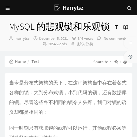
Harrytsz
MySQL 的悲观锁和乐观锁
Author：
发
harrytsz
December 5, 2021
846 views
No comments
布
Categories：
3054 words
默认分类
时
间：
Home
Text
Share to：
当今是分布式架构的天下，在这种架构当中存在着各式
各样的锁：大到分布式锁，小到代码的锁，还有数据库
的锁。尽管这些各不相同的锁令人头疼，我们对锁的语
义却都是相同的：
同一时刻只有获取锁的线程可以运行，其他线程必须等