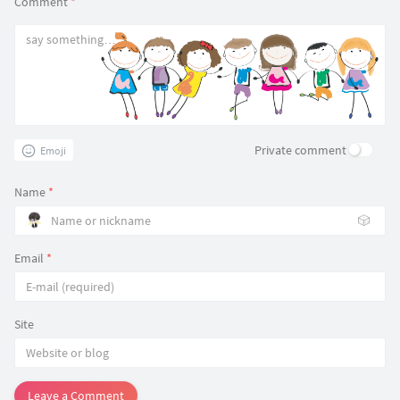
Comment
*
Private comment
Emoji
Name
*
🎲
Email
*
Site
Leave a Comment