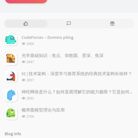
P
L
R
o
a
a
p
t
n
CodeForces -- Domino piling
u
e
d
浏
2956
l
s
o
览
a
t
m
次
光学基础知识：焦点、弥散圆、景深、焦深
数:
r
c
a
浏
2947
a
o
r
览
次
r
m
t
01 | 技术架构：深度学习推荐系统的经典技术架构长啥样？
数:
t
m
i
浏
2937
i
e
c
览
次
c
n
l
神经网络是什么？如何直观理解它的能力极限？它是如何无限逼近真理？
数:
l
t
e
浏
2931
览
e
s
s
次
s
概率图模型理论与应用
数:
浏
2706
览
次
数:
Blog Info