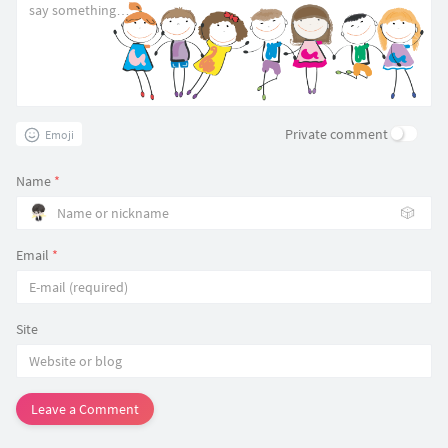
Private comment
Emoji
Name
*
🎲
Email
*
Site
Leave a Comment