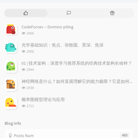
P
L
R
o
a
a
p
t
n
CodeForces -- Domino piling
u
e
d
浏
2966
l
s
o
览
a
t
m
次
光学基础知识：焦点、弥散圆、景深、焦深
数:
r
c
a
浏
2956
a
o
r
览
次
r
m
t
01 | 技术架构：深度学习推荐系统的经典技术架构长啥样？
数:
t
m
i
浏
2944
i
e
c
览
次
c
n
l
神经网络是什么？如何直观理解它的能力极限？它是如何无限逼近真理？
数:
l
t
e
浏
2938
览
e
s
s
次
s
概率图模型理论与应用
数:
浏
2712
览
次
数:
Blog Info
Posts Num
480