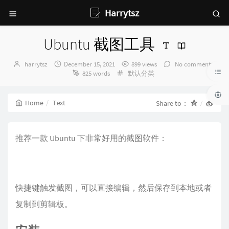
Harrytsz
Ubuntu 截图工具
Author：
发
harrytsz
December 15, 2021
899 views
No comments
布
Categories：
825 words
默认分类
时
间：
Home
Text
Share to：
推荐一款 Ubuntu 下非常好用的截图软件：
快捷键触发截图，可以直接编辑，然后保存到本地或者
复制到剪辑板。