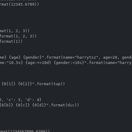
rmat(12345.6789))

mat(1, 2, 3))

format(1, 2, 3))

ormat(1))

} {age} {gender}".format(name="harrytsz", age=20, gende
:^10.5s} {age:+>10d} {gender:<10s}".format(name="harryt
 {0[1]} {0[2]}".format(tup))

2, 'c': 3, 'd': 4}

{0[b]} {0[c]} {0[d]}".format(dic))

mat(1234567890.6789))
