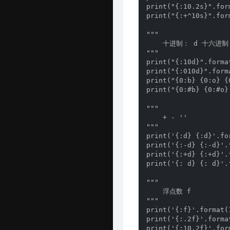
print("{:10.2s}".for
print("{:+^10s}".f
"""

    十进制： d 十六进制:
"""

print("{:10d}".for
print("{:010d}".forma
print("{0:b} {0:o} {
print("{0:#b} {0:#o}
"""

    + - ''

"""

print('{:d} {:d}'.fo
print('{:-d} {:-d}'.
print('{:+d} {:+d}'.
print('{: d} {: d}'.
"""

    浮点数 f

"""

print('{:f}'.format(1
print('{:.2f}'.forma
print('{:10.2f}'.for