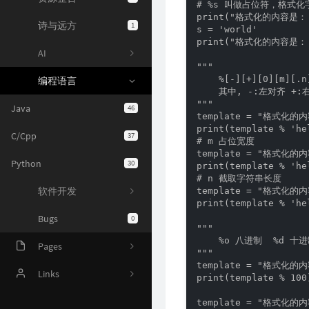
# %s 叫做占位符，格式化字
诗与远方
1
print("格式化的内容是： %s
s = 'world'

AI
print("格式化的内容是： %
"""

编程语言
    %[-][+][0][m][
    其中, -:左对齐 +:
Java
46
"""

template = "格式化的内
C/Cpp
37
print(template % 'hel
# m 占位宽度

Python
30
template = "格式化的内
print(template % 'hel
# n 截取字符串长度

软件开发
template = "格式化的内
print(template % 'hel
Bugs
0
"""

Pages
    %o 八进制  %d 十进
"""

Online Judge
Links
template = "格式化的内
print(template % 100)
AI 资源
Harrytsz
template = "格式化的内