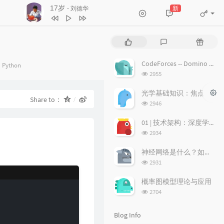
17岁
新
- 刘德华
3
不浪漫罪名
王杰
4
17岁
刘德华
P
L
R
5
沉默是金
张国荣
o
a
a
p
t
n
6
随缘
温兆伦
CodeForces -- Domino piling
Categories：
Python
u
e
d
浏
2955
7
红日
李克勤
l
s
o
览
a
次
t
m
光学基础知识：焦点、弥散圆、景深、焦深
8
每段路
吕方
Share to：
数:
r
c
a
浏
2946
9
等你等到我心痛
张学友
a
o
r
览
次
r
m
t
01 | 技术架构：深度学习推荐系统的经典技术架构长啥样？
10
海阔天空
BEYOND
数:
t
m
i
浏
2934
11
爱的故事 (上集)
孙耀威
i
览
e
c
次
c
n
l
神经网络是什么？如何直观理解它的能力极限？它是如何无限逼近真理？
12
偏偏喜欢你
陈百强
数:
l
t
e
浏
2931
览
e
s
s
13
月半小夜曲
李克勤
次
s
概率图模型理论与应用
14
白玫瑰
陈奕迅
数:
浏
2704
览
15
巨轮
萧正楠 / 陈展鹏
次
Blog Info
16
友情岁月
郑伊健
数: