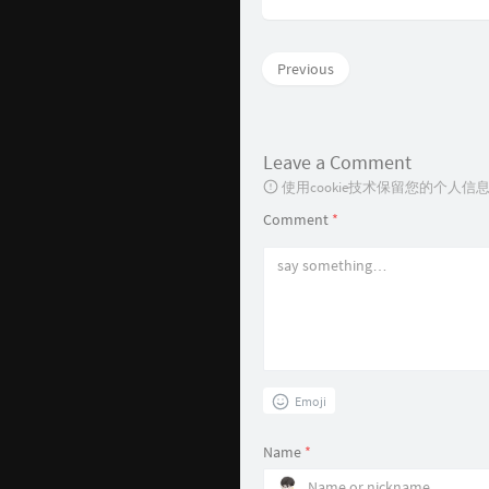
Previous
Leave a Comment
使用cookie技术保留您的个人
Comment
*
Emoji
Name
*