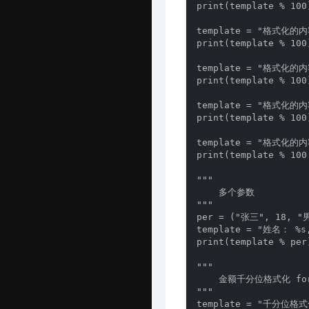
print(template % 100)
Github 项目
template = "格式化的内
Java 资源汇总
print(template % 100)
开发工具官网
template = "格式化的
print(template % 100)
Time Machine
template = "格式化的内
print(template % 100)
南山书房
template = "格式化的内
Online Coding
print(template % 100.
封神榜
"""

    多个参数

关于
"""

per = ("张三", 18, "男
template = "姓名： %s
print(template % per)
"""

    金额千分位格式化 for
"""

template = "千分位格式化