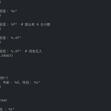


容是： %x"



内容是： %f"  # 默认有 6 位小数



容是： %.4f"



容是： %.4f"  # 四舍五入

34567)

性")

, 年龄： %d, 性别： %s"



mat

 : %s"
