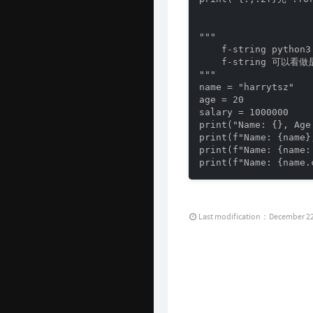
"""

    f-string pytho
    f-string 可以看做
"""

name = "harrytsz"

age = 20

salary = 1000000

print("Name: {}, Age
print(f"Name: {name}
print(f"Name: {name:
Last modification：December 22