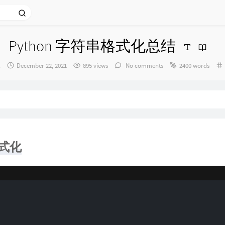
Python 字符串格式化总结
：
发
z
December 22, 2021
895 views
No comments
2400 words
布
时
间：
格式化