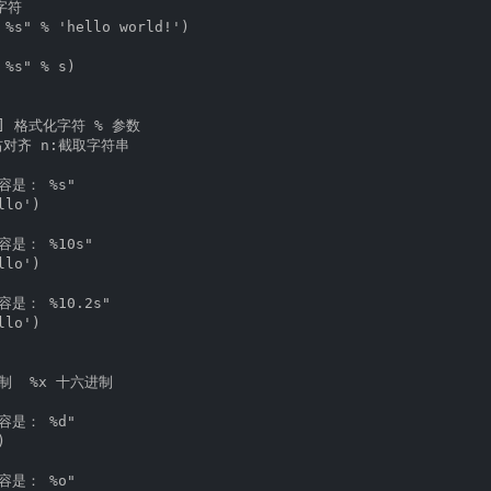
符

" % 'hello world!')

s" % s)

.n] 格式化字符 % 参数  

右对齐 n:截取字符串

容是： %s"

lo')

容是： %10s"

lo')

容是： %10.2s"

lo')

制  %x 十六进制  

容是： %d"



容是： %o"
