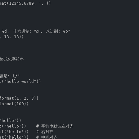
mat(12345.6789, ','))

 %d， 十六进制: %x， 八进制: %o"

 13, 13))

方法格式化字符串

容是: {}"

t("hello world"))

format(1, 2, 3))

ormat(100))

hello'))

mat('hello'))    # 字符串默认左对齐

mat('hello'))   # 右对齐

mat('hello'))   # 中间对齐
