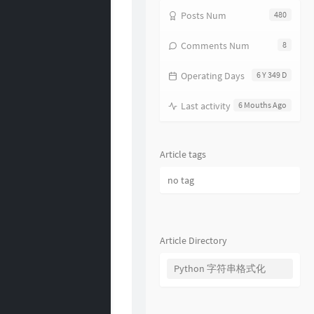
17
分分钟需要你
林子祥
Posts Num
480
18
饿狼传说
张学友
Comments Num
8
19
无赖
郑中基
Operating Days
6 Y 349 D
20
风继续吹
张国荣
21
听风的歌
郭富城
Last activity
6 Mouths Ago
22
风沙
林保怡
23
真的爱你
BEYOND
Article tags
24
一生何求
陈百强
no tag
25
相依为命
陈小春
26
幼稚完
林峯
27
只愿一生爱一人
张学友
Article Directory
28
你的浅笑
吕方
Python 字符串格式化
29
我的回忆不是我的
海鸣威
30
乱世巨星
陈小春