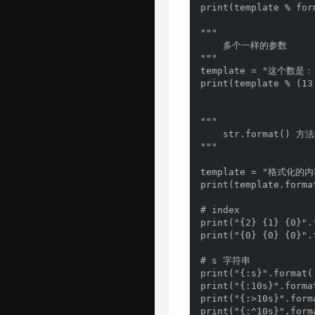
print(template % for
"""

    多个一样的参数

"""

template = "这个数是：
print(template % (13,
"""

    str.format() 
"""

template = "格式化的内
print(template.forma
# index

print("{2} {1} {0}".
print("{0} {0} {0}".f
# s 字符串

print("{:s}".format('
print("{:10s}".for
print("{:>10s}".for
print("{:^10s}".for