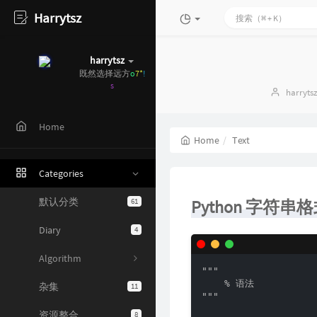
Harrytsz
harrytsz
既
"
X
z
u
l
Author
harryts
Home
Home
Text
Categories
默认分类
61
Python 字符串
Diary
4
Algorithm
"""

杂集
11
    % 语法

"""

资源整合
8