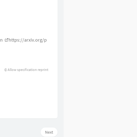
on
https://arxiv.org/p
© Allow specification reprint
Next