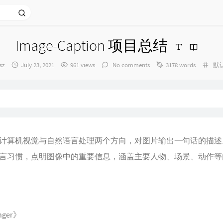
Image-Caption 项目总结
r：
发
Cat
sz
July 23, 2021
961 views
No comments
3178 words
默
布
时
间：
计算机视觉与自然语言处理两个方向，对图片输出一句话的描述
言习惯，点明图像中的重要信息，涵盖主要人物、场景、动作等
nger》