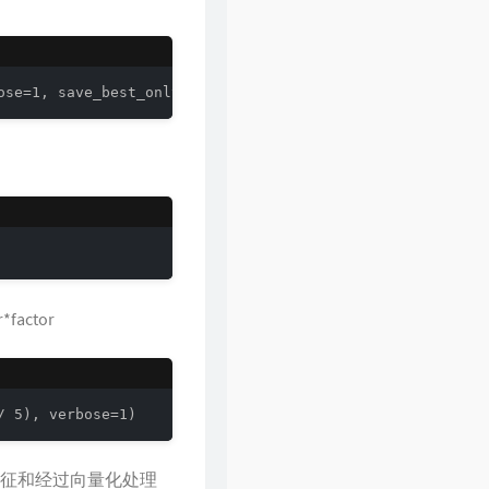
61
一起走过的日子
刘德华
62
裙下之臣
陈奕迅
63
爱是永恒
张学友
ose=1, save_best_only=True)
64
一生所爱
卢冠廷
actor
/ 5), verbose=1)
 位特征和经过向量化处理