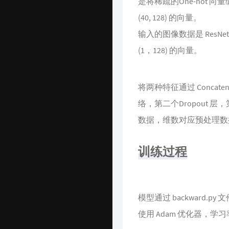
是将稀疏的One-hot 向量编
Time Machine
(40, 128) 的向量。
输入的图像数据是 ResNet5
南山书房
(1，128) 的向量。
Online Coding
封神榜
将两种特征通过 Concaten
关于
络，第二个Dropout 层，第
数据，维数对应预处理数
训练过程
模型通过 backward.p
使用 Adam 优化器，学习率为