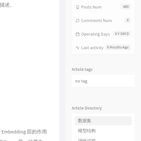
文描述。
18
饿狼传说
张学友
Posts Num
480
19
无赖
郑中基
Comments Num
8
20
风继续吹
张国荣
Operating Days
6 Y 349 D
21
听风的歌
郭富城
22
风沙
林保怡
Last activity
6 Mouths Ago
23
真的爱你
BEYOND
24
一生何求
陈百强
Article tags
25
相依为命
陈小春
no tag
26
幼稚完
林峯
27
只愿一生爱一人
张学友
28
你的浅笑
吕方
Article Directory
29
我的回忆不是我的
海鸣威
数据集
30
乱世巨星
陈小春
模型结构
mbedding 层的作用
31
倩女幽魂
张国荣
训练过程