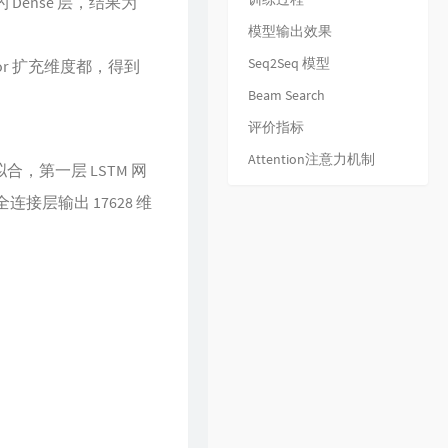
的 Dense 层，结果为
32
下世纪
陈展鹏
模型输出效果
33
酷爱
张敬轩
Seq2Seq 模型
34
一生不变
李克勤
ctor 扩充维度都，得到
35
一丝不挂
Beam Search
陈奕迅
36
七友
梁汉文
评价指标
37
天命最高
古天乐
Attention注意力机制
过拟合，第一层 LSTM 网
38
反话
林峯
的全连接层输出 17628 维
39
人龙传说
陈浩民
40
厌弃
许廷铿
41
只想一生跟你走
张学友
42
冷雨夜
BEYOND
43
浮夸
陈奕迅
44
悔别离
陈展鹏
45
谁伴我闯荡
BEYOND
46
爱在记忆中找你
林峯