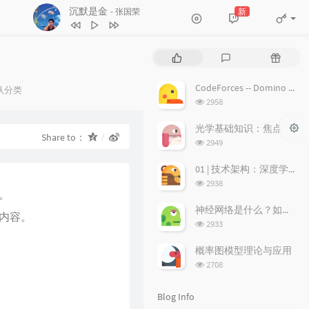
沉默是金
新
- 张国荣
4
17岁
刘德华
5
沉默是金
张国荣
P
L
R
6
随缘
温兆伦
o
a
a
p
t
n
7
红日
李克勤
CodeForces -- Domino piling
egories：
认分类
u
e
d
浏
2958
8
每段路
吕方
l
s
o
览
a
次
t
m
9
等你等到我心痛
张学友
光学基础知识：焦点、弥散圆、景深、焦深
Share to：
数:
r
c
a
浏
2949
10
海阔天空
BEYOND
a
o
r
览
次
r
m
t
01 | 技术架构：深度学习推荐系统的经典技术架构长啥样？
11
爱的故事 (上集)
孙耀威
数:
t
m
i
浏
2938
12
偏偏喜欢你
陈百强
。
i
览
e
c
次
c
n
l
神经网络是什么？如何直观理解它的能力极限？它是如何无限逼近真理？
13
月半小夜曲
李克勤
内容。
数:
l
t
e
浏
2933
14
白玫瑰
陈奕迅
览
e
s
s
次
s
概率图模型理论与应用
15
巨轮
萧正楠 / 陈展鹏
数:
浏
2708
览
16
友情岁月
郑伊健
次
Blog Info
17
分分钟需要你
林子祥
数: