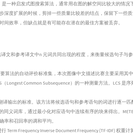
集束搜索）是一种启发式图搜索算法，通常用在图的解空间比较大的情
步深度扩展的时候，剪掉一些质量比较差的结点，保留下一些质
时间效率，但缺点就是有可能存在潜在的最佳方案被丢弃。
候选译文和参考译文中n 元词共同出现的程度，来衡量候选句子与
本摘要算法的自动评价标准集，本次图像中文描述比赛主要采用其中的 R
S（Longest Common Subsequence）的一种测量方法。LCS 是
机器翻译输出的标准。该方法将候选语句和参考语句的词进行逐一匹配，
et 的同义词库，通过最小化对应语句中连续有序的块来得出。METE
确率和召回率的调和平均。
Term Frequency Inverse Document Frequency (TF-I