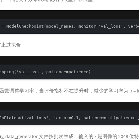
 = ModelCheckpoint(model_names, monitor='val_loss', verb
函数防止过拟合
opping('val_loss', patience=patience)
teau 函数调整学习率，当评价指标不在提升时，减少的学习率为 lr = lr*f
OnPlateau('val_loss', factor=0.1, patience=int(patience 
ata_generator 文件按批次生成，输入的 x 是图像的 2048