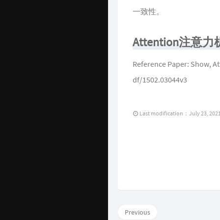
一致性。
Attention注意
Reference Paper: Show, At
df/1502.03044v3
Last modification：July 23, 202
Previous