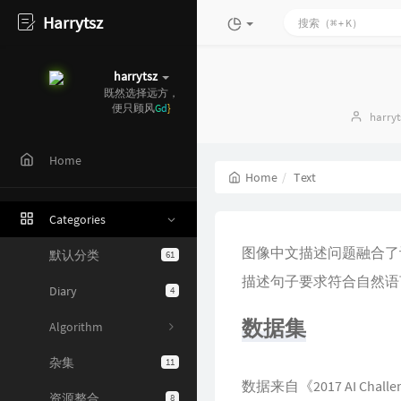
Harrytsz
harrytsz
既然选择远方，
便只顾风雨兼程
Autho
harryt
Home
Home
Text
Categories
图像中文描述问题融合了
默认分类
61
描述句子要求符合自然语
Diary
4
数据集
Algorithm
杂集
11
数据来自《2017 AI Challe
资源整合
8