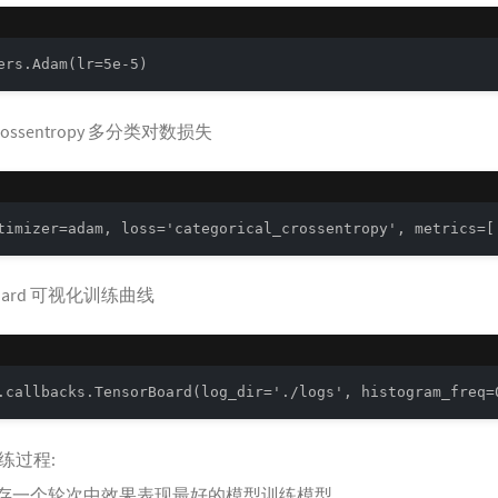
ers.Adam(lr=5e-5)
crossentropy 多分类对数损失
timizer=adam, loss='categorical_crossentropy', metrics=[
oard 可视化训练曲线
.callbacks.TensorBoard(log_dir='./logs', histogram_freq=
练过程:
oint 保存一个轮次中效果表现最好的模型训练模型