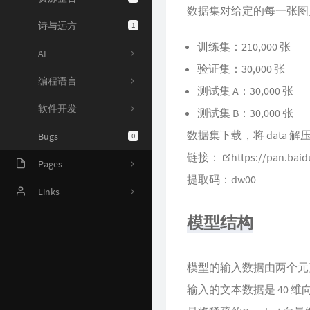
数据集对给定的每一张图片
诗与远方
1
训练集：210,000 张
AI
验证集：30,000 张
编程语言
测试集 A：30,000 张
软件开发
测试集 B：30,000 张
数据集下载，将 data 解压到 Im
Bugs
0
链接：
https://pan.ba
Pages
提取码：dw00
Online Judge
Links
模型结构
AI 资源
Harrytsz
Github 项目
模型的输入数据由两个元
Java 资源汇总
输入的文本数据是 40 维向
开发工具官网