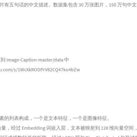
有五句话的中文描述。数据集包含 30 万张图片，150 万句中
age-Caption-master/data 中
idu.com/s/1WcXkRODPrV82CQ47ko4bZw
素的列表构成，一个是文本特征，一个是图像特征。
量，经过 Embedding 词嵌入层，文本被映射到 128 维向量空间，E