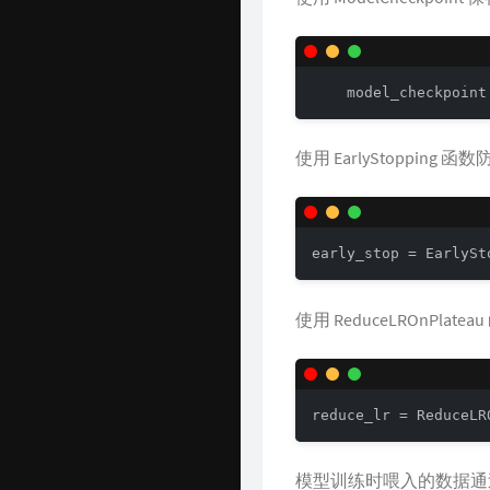
    model_checkpoint
使用 EarlyStopping 
early_stop = EarlySt
使用 ReduceLROnPla
reduce_lr = ReduceLR
模型训练时喂入的数据通过 d