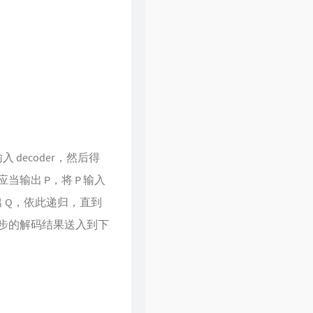
ecoder，然后得
当输出 P，将 P 输入
出 Q，依此递归，直到
每步的解码结果送入到下