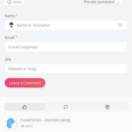
Private comment
Emoji
Name
*
🎲
Email
*
Site
Leave a Comment
P
L
R
o
a
a
p
t
n
CodeForces -- Domino piling
u
e
d
浏
2972
l
s
o
览