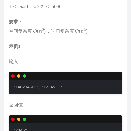
1
≤
|
s
t
r
1
|
,
|
s
t
r
2
|
≤
5000
要求：
O
(
n
2
)
O
(
n
2
)
空间复杂度
，时间复杂度
示例1
输入：
"1AB2345CD","12345EF"
返回值：
"2345"