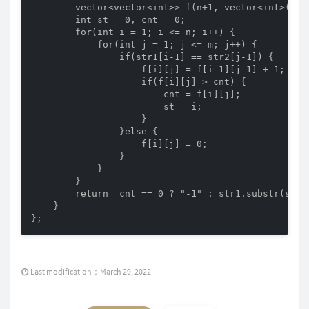
        vector<vector<int>> f(n+1, vector<int>(m+1,
        int st = 0, cnt = 0;

        for(int i = 1; i <= n; i++) {

            for(int j = 1; j <= m; j++) {

                if(str1[i-1] == str2[j-1]) {

                    f[i][j] = f[i-1][j-1] + 1;

                    if(f[i][j] > cnt) {

                        cnt = f[i][j];

                        st = i;

                    }

                }else {

                    f[i][j] = 0;

                }

            }

        }

        return  cnt == 0 ? "-1" : str1.substr(st-cn
    }

};
Last modification：March 29, 2022