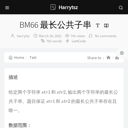
Harrytsz
BM66 最长公共子串
Author：
发
harrytsz
March 29, 2022
741 views
No comments
布
Categories：
702 words
LeetCode
时
间：
Home
Text
Share to：
描述
s
t
r
1
s
t
r
2
给定两个字符串
和
, 输出两个字符串的最长公
s
t
r
1
s
t
r
2
共子串。题目保证
和
的最长公共子串存在且
唯一。
数据范围：