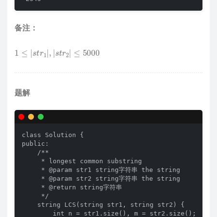
备注：
1
≤
|
s
t
r
1
|
,
|
s
t
r
2
|
≤
5000
题解
class Solution {

public:

    /**

     * longest common substring

     * @param str1 string字符串 the string

     * @param str2 string字符串 the string

     * @return string字符串

     */

    string LCS(string str1, string str2) {

        int n = str1.size(), m = str2.size();
