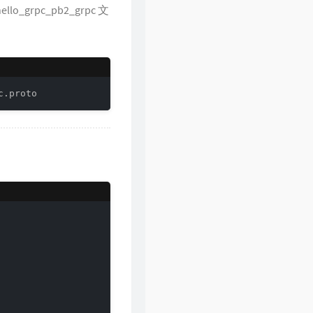
30
乱世巨星
陈小春
_grpc_pb2_grpc 文
31
倩女幽魂
张国荣
32
下世纪
陈展鹏
33
酷爱
张敬轩
34
一生不变
李克勤
c.proto
35
一丝不挂
陈奕迅
36
七友
梁汉文
37
天命最高
古天乐
38
反话
林峯
39
人龙传说
陈浩民
40
厌弃
许廷铿
41
只想一生跟你走
张学友
42
冷雨夜
BEYOND
43
浮夸
陈奕迅
44
悔别离
陈展鹏