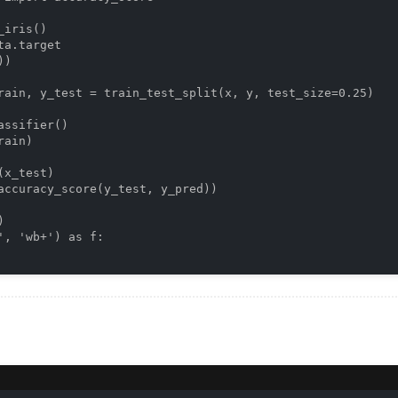
iris()

a.target

)

rain, y_test = train_test_split(x, y, test_size=0.25)

ssifier()

ain)

x_test)

accuracy_score(y_test, y_pred))



', 'wb+') as f:
