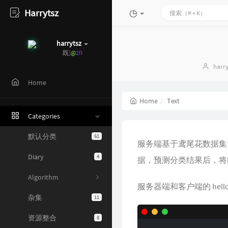
Harrytsz
harrytsz
既然选
c
L
8
Q
n
Auth
harry
Home
Home
Text
Categories
默认分类
61
服务端基于鸢尾花数据集训练 D
Diary
4
据，预测分类结果后，将
Algorithm
服务器端和客户端的 hello_
杂集
11
资源整合
8