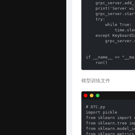
    grpc_server.add_
    print('Server wi
    grpc_server.start
    try:

        while True:

            time.slee
    except KeyboardIn
        grpc_server.s
if __name__ == "__mai
    run()
模型训练文件
# DTC.py

import pickle

from sklearn import d
from sklearn.tree im
from sklearn.model_s
from sklearn.metrics