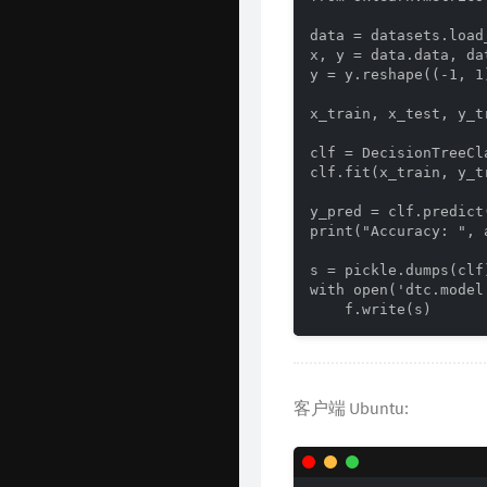
data = datasets.load_
x, y = data.data, dat
y = y.reshape((-1, 1)
x_train, x_test, y_t
clf = DecisionTreeCla
clf.fit(x_train, y_tr
y_pred = clf.predict(
print("Accuracy: ", 
s = pickle.dumps(clf)
with open('dtc.model
    f.write(s)
客户端 Ubuntu: