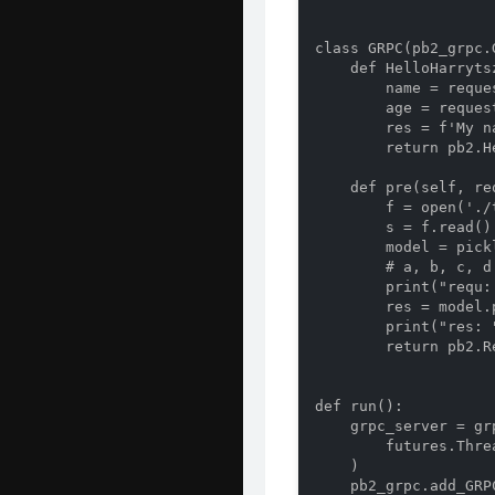
class GRPC(pb2_grpc.
    def HelloHarryts
        name = reques
        age = request
        res = f'My n
        return pb2.H
    def pre(self, re
        f = open('.
        s = f.read()

        model = pickl
        # a, b, c, d
        print("requ:
        res = model.
        print("res: "
        return pb2.R
def run():

    grpc_server = grp
        futures.Thre
    )

    pb2_grpc.add_GRP