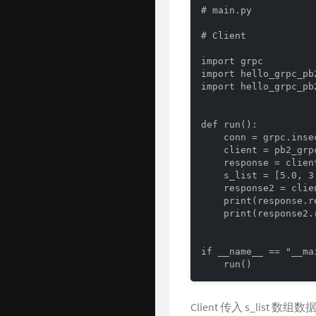
# main.py

# Client

import grpc

import hello_grpc_pb2
import hello_grpc_pb
def run():

    conn = grpc.inse
    client = pb2_grp
    response = clien
    s_list = [5.0, 3
    response2 = clie
    print(response.re
    print(response2.r
if __name__ == "__mai
    run()
Client 传入 s_l