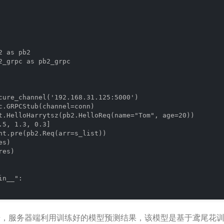
 as pb2

2_grpc as pb2_grpc

cure_channel('192.168.31.125:5000')

c.GRPCStub(channel=conn)

t.HelloHarrytsz(pb2.HelloReq(name="Tom", age=20))

.5, 1.3, 0.3]

nt.pre(pb2.Req(arr=s_list))

s)

es)

n__":

ist 数组数据，服务器端利用训练好的模型预测结果，该模型是基于鸢尾花