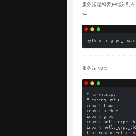
Github 项目
服务器端和客户端分别在 hello_
件
Java 资源汇总
开发工具官网
Time Machine
python -m grpc_tools
南山书房
Online Coding
服务端 Mac:
封神榜
关于
# service.py

# coding:utf-8

import time

import pickle

import grpc

import hello_grpc_pb2
import hello_grpc_pb
from concurrent impor