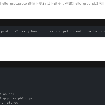
grpc.proto 路径下执行以下命令，生成 hello_grpc_pb2 和 hello
.protoc -I. --python_out=. --grpc_python_out=. hello_grp
 as pb2

2_grpc as pb2_grpc

t futures
