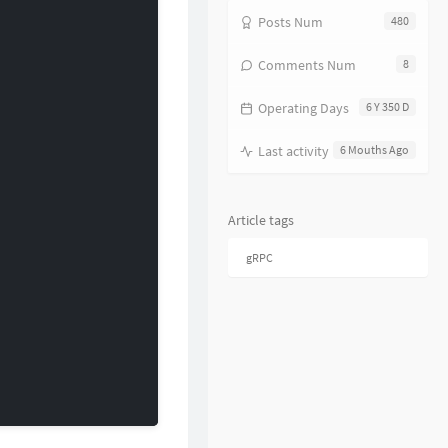
16
友情岁月
郑伊健
Posts Num
480
17
分分钟需要你
林子祥
Comments Num
8
18
饿狼传说
张学友
Operating Days
6 Y 350 D
19
无赖
郑中基
20
风继续吹
张国荣
Last activity
6 Mouths Ago
21
听风的歌
郭富城
22
风沙
林保怡
Article tags
23
真的爱你
BEYOND
gRPC
24
一生何求
陈百强
25
相依为命
陈小春
26
幼稚完
林峯
27
只愿一生爱一人
张学友
28
你的浅笑
吕方
29
我的回忆不是我的
海鸣威