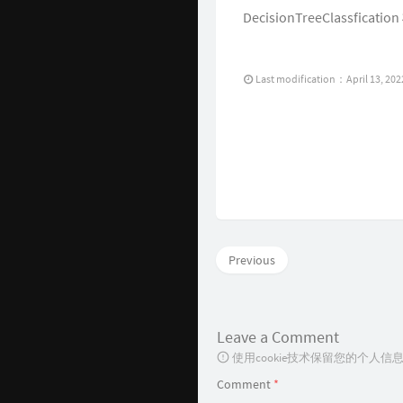
DecisionTreeClassficat
Last modification：April 13, 202
Previous
Leave a Comment
使用cookie技术保留您的个人
Comment
*