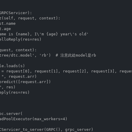
GRPCServicer):

z(self, request, context):

t.name

.age

ame is {name}, I\'m {age} year\'s old'

elloReply(res=res)

quest, context):

/tree/dtc.model', 'rb')  # 注意此处model是rb

e.loads(s)

 = request[0], request[1], request[2], request[3], reques
 ", request.arr)

predict([request.arr])

, res)

eply(res=res)

c.server(

adPoolExecutor(max_workers=4)

CServicer_to_server(GRPC(), grpc_server)
