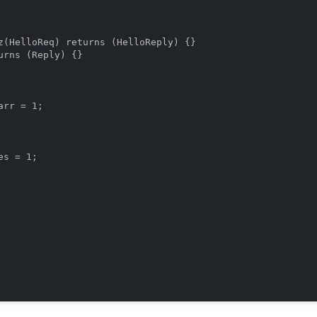
z(HelloReq) returns (HelloReply) {}

urns (Reply) {}

rr = 1;

s = 1;
