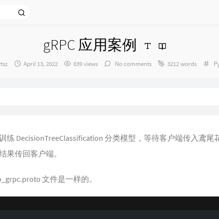
gRPC 应用案例
or：
发
Ca
tsz
April 13, 2022
839 views
No comments
3212 words
P
布
时
间：
ecisionTreeClassification 分类模型，等待客户端传入鸢
结果传回客户端。
grpc.proto 文件是一样的。