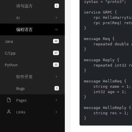
syntax = "proto3";

诗与远方
1
service GRPC {

AI
    rpc HelloHarryts
    rpc pre(Req) ret
}

编程语言
message Req {

Java
46
    repeated double a
}

C/Cpp
37
message Reply {

Python
30
    repeated int32 re
}

软件开发
message HelloReq {

    string name = 1;

Bugs
0
    int32 age = 2;

}

Pages
message HelloReply {

Online Judge
Links
    string res = 1;

}
AI 资源
Harrytsz