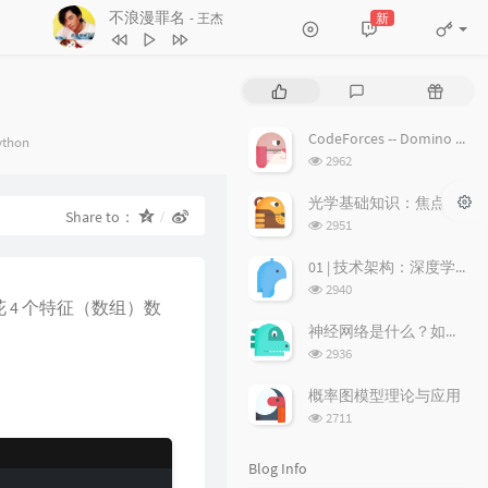
1
讲不出再见
谭咏麟
不浪漫罪名
新
- 王杰
2
一生中最爱
谭咏麟
3
不浪漫罪名
王杰
P
L
R
4
17岁
刘德华
o
a
a
p
t
n
5
沉默是金
张国荣
CodeForces -- Domino piling
tegories：
ython
u
e
d
浏
2962
6
随缘
温兆伦
l
s
o
览
a
次
t
m
光学基础知识：焦点、弥散圆、景深、焦深
7
红日
李克勤
Share to：
数:
r
c
a
浏
2951
8
每段路
吕方
a
o
r
览
次
r
m
t
01 | 技术架构：深度学习推荐系统的经典技术架构长啥样？
9
等你等到我心痛
张学友
数:
t
m
i
浏
2940
尾花 4 个特征（数组）数
i
览
e
c
10
海阔天空
BEYOND
次
c
n
l
神经网络是什么？如何直观理解它的能力极限？它是如何无限逼近真理？
11
爱的故事 (上集)
孙耀威
数:
l
t
e
浏
2936
览
e
s
s
12
偏偏喜欢你
陈百强
次
s
概率图模型理论与应用
13
月半小夜曲
李克勤
数:
浏
2711
览
14
白玫瑰
陈奕迅
次
Blog Info
数:
15
巨轮
萧正楠 / 陈展鹏