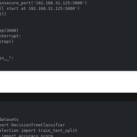
insecure_port('192.168.31.125:5000')

ll start at 192.168.31.125:5000')

()

p(3600)

terrupt:

top()

n__":

atasets

port DecisionTreeClassifier

election import train_test_split

 import accuracy_score
