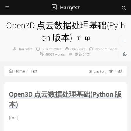
Harrytsz
Open3D 点云数据处理基础(Pyth
on 版本)
Author：
发
harrytsz
July 20, 2023
806 views
No comments
布
Categories：
49053 words
默认分类
时
间：
Home
Text
Share to：
Open3D 点云数据处理基础(Python 版
本)
[toc]