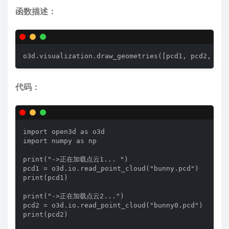
函数描述：
o3d.visualization.draw_geometries([pcd1, pcd2, ...
代码：
import open3d as o3d

import numpy as np

print("->正在加载点云1... ")

pcd1 = o3d.io.read_point_cloud("bunny.pcd")

print(pcd1)

print("->正在加载点云2...")

pcd2 = o3d.io.read_point_cloud("bunny0.pcd")

print(pcd2)
