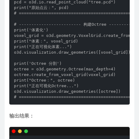
pcd = o3d.io.read_point_cloud("tree.pcd")

print("原始点云：", pcd)

# =================================================
# ------------------------- 构建Octree -------------
print('体素化')

voxel_grid = o3d.geometry.VoxelGrid.create_from_poi
print("体素：", voxel_grid)

print("正在可视化体素...")

o3d.visualization.draw_geometries([voxel_grid])

print('Octree 分割')

octree = o3d.geometry.Octree(max_depth=4)

octree.create_from_voxel_grid(voxel_grid)

print("Octree：", octree)

print("正在可视化Octree...")

o3d.visualization.draw_geometries([octree])

# ================================================
输出结果：