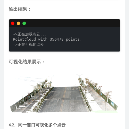
输出结果：
->正在加载点云... 

PointCloud with 356478 points.

->正在可视化点云
可视化结果展示：
4.2、同一窗口可视化多个点云