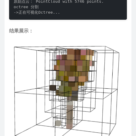
原始点云： PointCloud with 5746 points.

octree 分割

->正在可视化Octree...
结果展示：