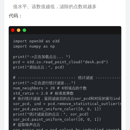
值水平。该数值越低，滤除的点数就越多
代码：
import open3d as o3d

import numpy as np

print("->正在加载点云... ")

pcd = o3d.io.read_point_cloud("desk.pcd")

print("原始点云：", pcd)

# ------------------------- 统计滤波 ----------------
print("->正在进行统计滤波...")

num_neighbors = 20 # K邻域点的个数

std_ratio = 2.0 # 标准差乘数

# 执行统计滤波，返回滤波后的点云sor_pcd和对应的索引ind

sor_pcd, ind = pcd.remove_statistical_outlier(num_n
sor_pcd.paint_uniform_color([0, 0, 1])

print("统计滤波后的点云：", sor_pcd)

sor_pcd.paint_uniform_color([0, 0, 1])

# 提取噪声点云

sor_noise_pcd = pcd.select_by_index(ind,invert = Tr