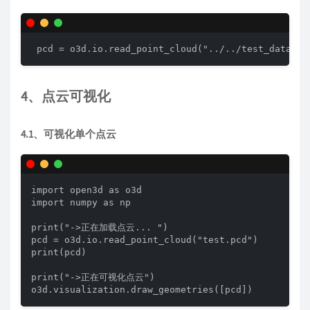
 pcd = o3d.io.read_point_cloud("../../test_data/my
4、点云可视化
4.1、可视化单个点云
import open3d as o3d

import numpy as np

print("->正在加载点云... ")

pcd = o3d.io.read_point_cloud("test.pcd")

print(pcd)

print("->正在可视化点云")

o3d.visualization.draw_geometries([pcd])