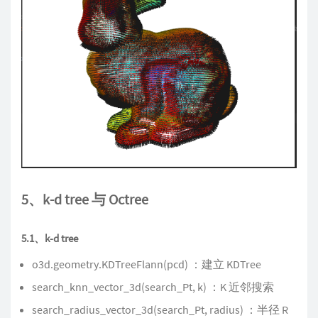
5、k-d tree 与 Octree
5.1、k-d tree
o3d.geometry.KDTreeFlann(pcd) ：建立 KDTree
search_knn_vector_3d(search_Pt, k) ：K 近邻搜索
search_radius_vector_3d(search_Pt, radius) ：半径 R