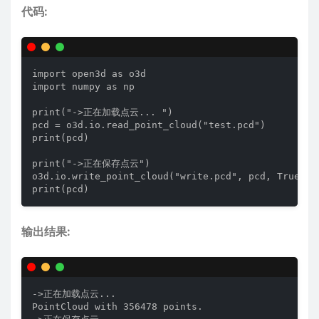
代码:
import open3d as o3d

import numpy as np

print("->正在加载点云... ")

pcd = o3d.io.read_point_cloud("test.pcd")

print(pcd)

print("->正在保存点云")

o3d.io.write_point_cloud("write.pcd", pcd, Tru
print(pcd)
输出结果:
->正在加载点云... 

PointCloud with 356478 points.
