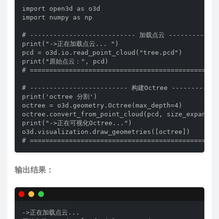
import open3d as o3d

import numpy as np

# --------------------------- 加载点云 --------------
print("->正在加载点云... ")

pcd = o3d.io.read_point_cloud("tree.pcd")

print("原始点云：", pcd)

# =================================================
# ------------------------- 构建Octree -------------
print('octree 分割')

octree = o3d.geometry.Octree(max_depth=4)

octree.convert_from_point_cloud(pcd, size_expand=0.
print("->正在可视化Octree...")

o3d.visualization.draw_geometries([octree])

# ================================================
输出结果：
->正在加载点云... 
