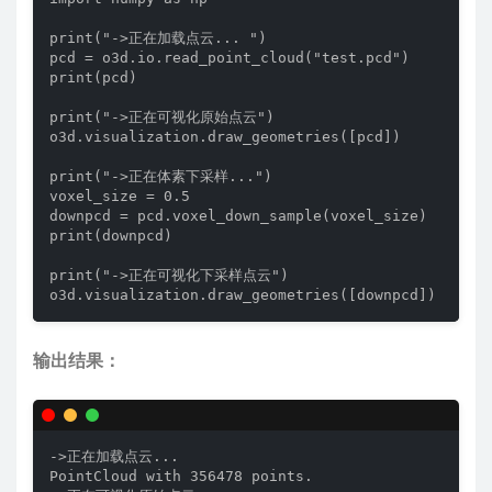
print("->正在加载点云... ")

pcd = o3d.io.read_point_cloud("test.pcd")

print(pcd)

print("->正在可视化原始点云")

o3d.visualization.draw_geometries([pcd])

print("->正在体素下采样...")

voxel_size = 0.5

downpcd = pcd.voxel_down_sample(voxel_size)

print(downpcd)

print("->正在可视化下采样点云")

o3d.visualization.draw_geometries([downpcd])
输出结果：
->正在加载点云... 

PointCloud with 356478 points.
