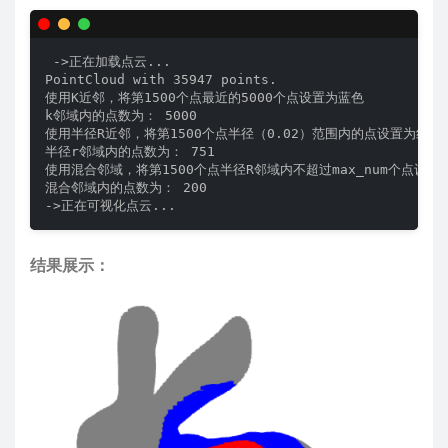
 ->正在加载点云... 

PointCloud with 35947 points.

使用K近邻，将第1500个点最近的5000个点设置为蓝色

k邻域内的点数为： 5000

使用半径R近邻，将第1500个点半径（0.02）范围内的点设置为红色

半径r邻域内的点数为： 751

使用混合邻域，将第1500个点半径R邻域内不超过max_num个点设置为
混合邻域内的点数为： 200

->正在可视化点云...
结果展示：