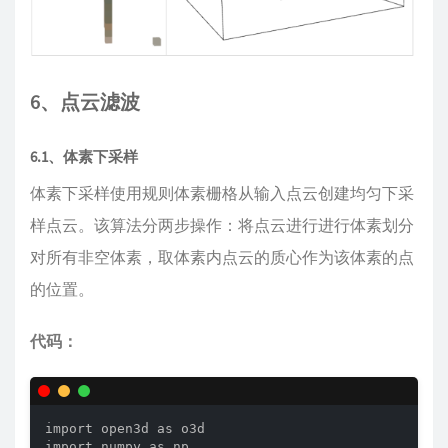
6、点云滤波
6.1、体素下采样
体素下采样使用规则体素栅格从输入点云创建均匀下采
样点云。该算法分两步操作：将点云进行进行体素划分
对所有非空体素，取体素内点云的质心作为该体素的点
的位置。
代码：
import open3d as o3d

import numpy as np
