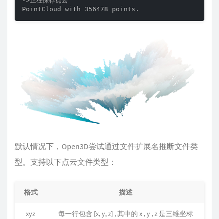
->正在保存点云

PointCloud with 356478 points.
默认情况下，Open3D尝试通过文件扩展名推断文件类
型。支持以下点云文件类型：
格式
描述
xyz
每一行包含 [x, y, z] , 其中的 x , y , z 是三维坐标