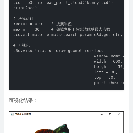
pcd = o3d.io.read_point_cloud("bunny.pcd")

print(pcd)

# 法线估计

radius = 0.01   # 搜索半径

max_nn = 30     # 邻域内用于估算法线的最大点数

pcd.estimate_normals(search_param=o3d.geometry.KD
# 可视化

o3d.visualization.draw_geometries([pcd], 

                                  window_name =
                                  width = 600,

                                  height = 450,

                                  left = 30,

                                  top = 30,

                                  point_show_norma
可视化结果：