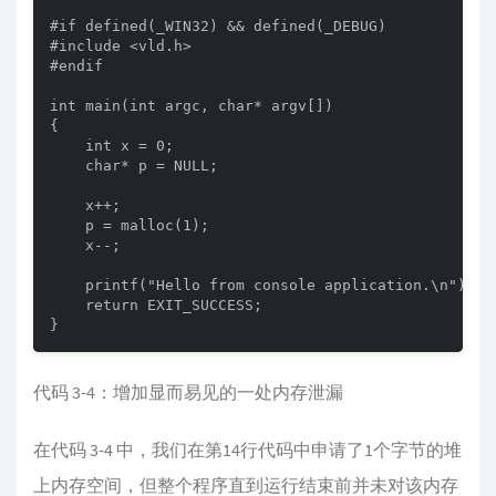
#if defined(_WIN32) && defined(_DEBUG)

#include <vld.h>

#endif

int main(int argc, char* argv[])

{

    int x = 0;

    char* p = NULL;

    x++;

    p = malloc(1);

    x--;

    printf("Hello from console application.\n");

    return EXIT_SUCCESS;

}
代码 3-4：增加显而易见的一处内存泄漏
在代码 3-4 中，我们在第14行代码中申请了1个字节的堆
上内存空间，但整个程序直到运行结束前并未对该内存