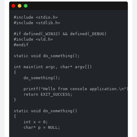
#include <stdio.h>

#include <stdlib.h>

#if defined(_WIN32) && defined(_DEBUG)

#include <vld.h>

#endif

static void do_something();

int main(int argc, char* argv[])

{

    do_something();

    printf("Hello from console application.\n");

    return EXIT_SUCCESS;

}

static void do_something()

{

    int x = 0;

    char* p = NULL;
