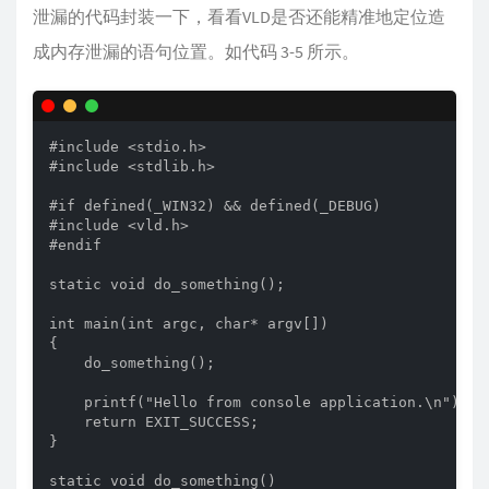
泄漏的代码封装一下，看看VLD是否还能精准地定位造
成内存泄漏的语句位置。如代码 3-5 所示。
#include <stdio.h>

#include <stdlib.h>

#if defined(_WIN32) && defined(_DEBUG)

#include <vld.h>

#endif

static void do_something();

int main(int argc, char* argv[])

{

    do_something();

    printf("Hello from console application.\n");

    return EXIT_SUCCESS;

}

static void do_something()
