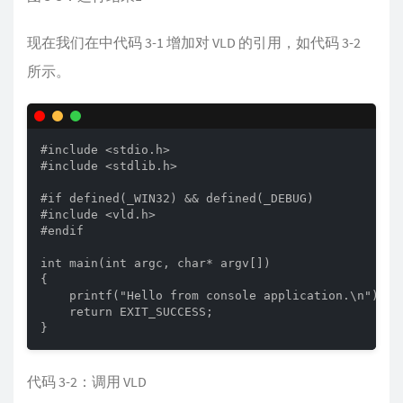
现在我们在中代码 3-1 增加对 VLD 的引用，如代码 3-2
所示。
#include <stdio.h>

#include <stdlib.h>

#if defined(_WIN32) && defined(_DEBUG)

#include <vld.h>

#endif

int main(int argc, char* argv[])

{

    printf("Hello from console application.\n");

    return EXIT_SUCCESS;

}
代码 3-2：调用 VLD