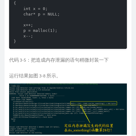
{

    int x = 0;

    char* p = NULL;

    x++;

    p = malloc(1);

    x--;

}
代码 3-5：把造成内存泄漏的语句稍微封装一下
运行结果如图 3-8 所示。