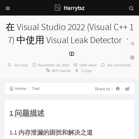
Harrytsz
在 Visual Studio 2022 (Visual C++ 1
7) 中使用 Visual Leak Detector
Author：
发
harrytsz
November 20, 2024
1109 views
No comments
布
Categories：
9972 words
C/Cpp
时
间：
Home
Text
Share to：
1 问题描述
1.1 内存泄漏的困扰和解决之道