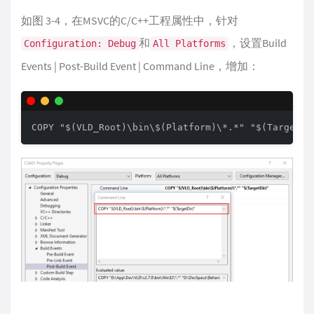
如图 3-4，在MSVC的C/C++工程属性中，针对
和
，设置Build
Configuration: Debug
All Platforms
Events | Post-Build Event | Command Line，增加：
COPY "$(VLD_Root)\bin\$(Platform)\*.*" "$(TargetDi