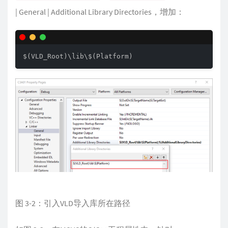
| General | Additional Library Directories，增加：
$(VLD_Root)\lib\$(Platform)
图 3-2：引入VLD导入库所在路径