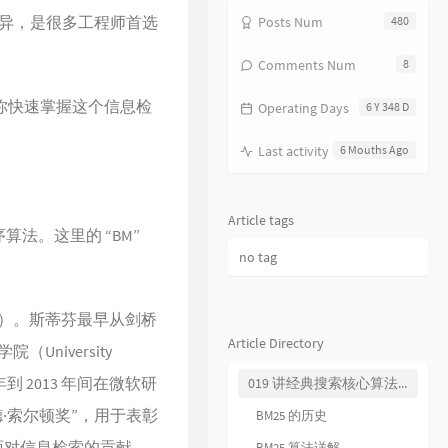
异，是很多工程师首选
Posts Num
480
18
饿狼传说
张学友
19
无赖
郑中基
Comments Num
8
20
风继续吹
张国荣
助你快速掌握这个信息检
Operating Days
6 Y 348 D
21
听风的歌
郭富城
22
风沙
林保怡
Last activity
6 Mouths Ago
23
真的爱你
BEYOND
24
一生何求
陈百强
Article tags
算法。这里的 “BM”
25
相依为命
陈小春
no tag
26
幼稚完
林峯
27
只愿一生爱一人
张学友
son）。斯蒂芬最早从剑桥
28
你的浅笑
吕方
Article Directory
University
29
我的回忆不是我的
海鸣威
 年到 2013 年间在微软研
019 讲经典搜索核心算法：BM25 及其变种（内附全年目录）
30
乱世巨星
陈小春
·索尔顿奖”，用于表彰
BM25 的历史
31
倩女幽魂
张国荣
面对信息检索的贡献。
BM25 算法详解