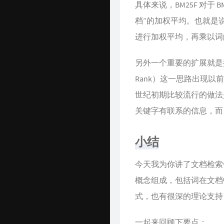
具体来说，BM25F 对
档”的加权平均。也就是
进行加权平均，再乘以词的权
另外一个重要的扩展就是把 
Rank）这一思路出现
世纪初期比较流行的做法是用
关键字有联系的信息，而 P
小结
今天我为你讲了文档检索领
概念组成，包括词在文档
式，也有很深的理论支持
一起来回顾下要点：