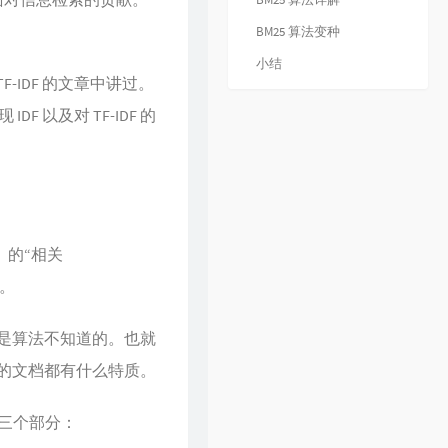
32
下世纪
陈展鹏
BM25 算法变种
33
酷爱
张敬轩
小结
34
一生不变
李克勤
F-IDF 的文章中讲过。
35
一丝不挂
陈奕迅
以及对 TF-IDF 的
36
七友
梁汉文
37
天命最高
古天乐
38
反话
林峯
39
人龙传说
陈浩民
）的“相关
40
厌弃
许廷铿
表。
41
只想一生跟你走
张学友
42
冷雨夜
BEYOND
是算法不知道的。也就
43
浮夸
陈奕迅
的文档都有什么特质。
44
悔别离
陈展鹏
45
谁伴我闯荡
BEYOND
为三个部分：
46
爱在记忆中找你
林峯