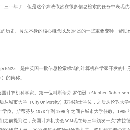
二三十年了，但是这个算法依然在很多信息检索的任务中表现优
算法的历史、算法本身的核心概念以及BM25的一些重要变种，帮
kapi BM25，是由英国一批信息检索领域的计算机科学家开发的排序
tch）的简称。
英国计算机科学家。第一位叫斯蒂芬·罗伯逊（Stephen Robert
市大学（City University）获得硕士学位，之后从伦敦大学学院（
获得博士学位。斯蒂芬从 1978 年到 1998 年之间在城市大学任教。1998
们之前提到过，美国计算机协会ACM现在每三年颁发一次“杰拉德
献的研究人员。 2000 年这个奖项颁给斯蒂芬，奖励他在理论方