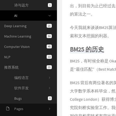
诗与远方
1
出，到目前为止已经过去
的算法之一。
AI
Deep Learning
21
今天我就来谈谈BM25
索和文本挖掘的利器。
Machine Learning
54
Computer Vision
45
BM25 的历史
NLP
13
BM25，有时候全称是 O
推荐系统
21
是“最佳匹配”（Best Ma
编程语言
BM25 背后有两位著名的
软件开发
大学数学系本科毕业，然后从城
Bugs
0
College London）
究院剑桥实验室工作。我
Pages
对信息检索技术有突出贡