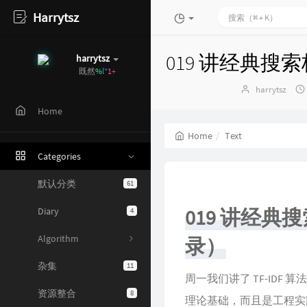
Harrytsz
019 讲经典搜
harrytsz
既然选择
h
r
]
#
|
Author：
harrytsz
Home
Home
Text
Categories
默认分类
61
019 讲经典
Diary
4
Algorithm
录）
杂集
11
周一我们讲了 TF-IDF
资源整合
8
理论基础，而且是工程实践中当