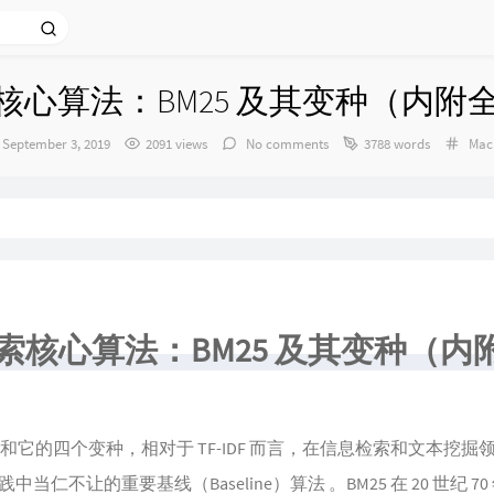
索核心算法：BM25 及其变种（内附
发
Cate
September 3, 2019
2091 views
No comments
3788 words
Mac
布
时
间：
搜索核心算法：BM25 及其变种（
 算法和它的四个变种，相对于 TF-IDF 而言，在信息检索和文本挖掘
仁不让的重要基线（Baseline）算法 。BM25 在 20 世纪 70 