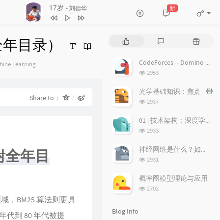
3
不浪漫罪名
王杰
沉默是金
新
- 张国荣
4
17岁
刘德华
5
沉默是金
张国荣
全年目录）
P
L
R
6
随缘
温兆伦
o
a
a
p
t
n
CodeForces -- Domino piling
gories：
7
红日
李克勤
hine Learning
u
e
d
浏
2953
8
每段路
吕方
l
s
o
览
a
次
t
m
光学基础知识：焦点、弥散圆、景深、焦深
9
等你等到我心痛
张学友
Share to：
数:
r
c
a
浏
2937
a
o
r
览
10
海阔天空
BEYOND
次
r
m
t
01 | 技术架构：深度学习推荐系统的经典技术架构长啥样？
11
爱的故事 (上集)
孙耀威
数:
t
m
i
浏
2933
i
览
e
c
12
偏偏喜欢你
陈百强
次
c
n
l
神经网络是什么？如何直观理解它的能力极限？它是如何无限逼近真理？
内附全年目
13
月半小夜曲
李克勤
数:
l
t
e
浏
2931
览
e
s
s
14
白玫瑰
陈奕迅
次
s
概率图模型理论与应用
数:
15
巨轮
萧正楠 / 陈展鹏
浏
2702
览
领域，BM25 算法则更具
16
友情岁月
郑伊健
次
Blog Info
数:
年代到 80 年代被提
17
分分钟需要你
林子祥