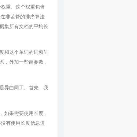
61
一起走过的日子
刘德华
个权重。这个权重包含
62
裙下之臣
陈奕迅
做法在非监督的排序算法
63
爱是永恒
张学友
据集所有文档的平均长
64
一生所爱
卢冠廷
度和这个单词的词频呈
系，外加一些超参数，
是异曲同工。首先，我
，如果需要使用长度，
并没有使用长度信息进