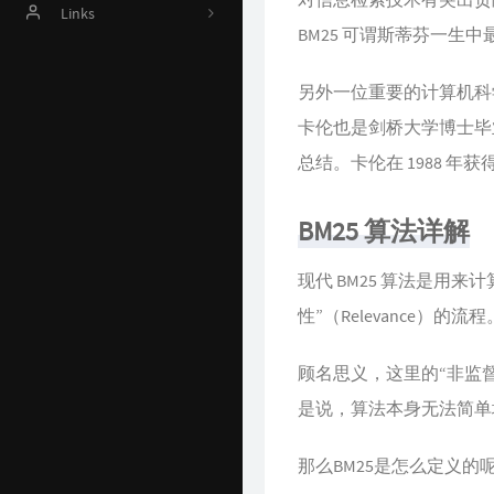
Online Judge
Links
BM25 可谓斯蒂芬一生
AI 资源
Harrytsz
另外一位重要的计算机科学家就
Github 项目
卡伦也是剑桥大学博士毕业
Java 资源汇总
总结。卡伦在 1988 年
开发工具官网
BM25 算法详解
Time Machine
南山书房
现代 BM25 算法是用来
性”（Relevance）
Online Coding
封神榜
顾名思义，这里的“非监
是说，算法本身无法简单
关于
那么BM25是怎么定义的