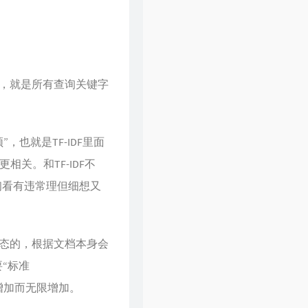
47
风的季节
Soler
48
你瞒我瞒
陈柏宇
49
领会
林峯
50
醉凡尘
张卫健
，就是所有查询关键字
51
不再犹豫
BEYOND
52
斯德哥尔摩情人
陈奕迅
也就是TF-IDF里面
53
只爱西经
洪楗华
关。和TF-IDF不
54
岁月无情
郑少秋
初看有违常理但细想又
55
暗里着迷
刘德华
56
热血燃烧
郑伊健 / 陈小春
57
谁明浪子心
王杰
态的，根据文档本身会
58
男儿当自强
林子祥
“标准
59
爱得太迟
古巨基
的增加而无限增加。
60
假装
刘德华